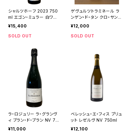
シャルツホーフ 2023 750
ゲヴュルツトラミネール ラ
ml エゴン・ミュラー 白ワイ
ンゲン・ド・タン クロ・サンテ
ン ドイツ モーゼル リースリ
ュルバン グラン・クリュ 201
¥15,400
¥12,000
ング
9 750ml ツィント・フンブレ
ヒト
SOLD OUT
SOLD OUT
ラ・ロジュリー ラ・グランヴ
ベレッシュ・エ・フィス ブリュ
ィ ブラン・ド・ブラン NV 75
ット レゼルヴ NV 750ml
0ml
¥11,000
¥12,100