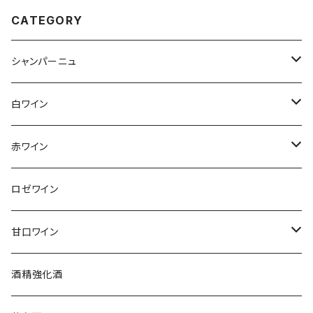
CATEGORY
シャンパーニュ
アンリ・ジロー
白ワイン
アンリ・ビリオ・フィス
フランス
赤ワイン
アルザス
エティエンヌ・ルフェーヴル
ドイツ
フランス
ロゼワイン
ブルゴーニュ
アルザス
クリスチャン・ゴセ
オーストラリア
スロヴァキア
甘口ワイン
プロヴァンス
シュッド・ウエスト
クロード・カザル
ニュージーランド
オーストラリア
フランス
酒精強化酒
ボルドー
ブルゴーニュ