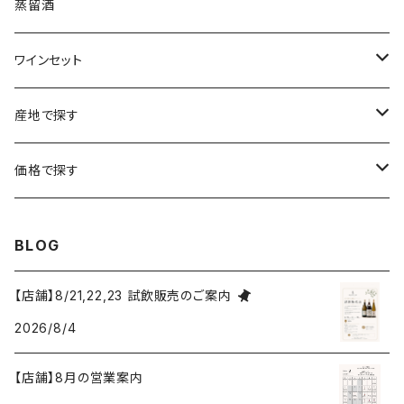
ソーテルヌ
ジェローム・ルフェーヴル
南アフリカ
ニュージーランド
蒸留酒
ラングドック・ルーション
ボルドー
シャルトーニュ・タイエ
チリ
南アフリカ
ワインセット
ローヌ
ラングドック・ルーション
シャルル・エドシック
スロヴァキア
チリ
福袋
産地で探す
ロワール
ローヌ
ジャン・ラルマン
オーストリア
アメリカ
シャンパーニュセット
アメリカ
価格で探す
コトーシャンプノワ
ロワール
オレゴン州
オレゴン州
ジャン・ルイ・ヴェルニョン
スペイン
ワインセット
オーストラリア
3,000円未満
BLOG
ジュラ・サヴォワ
ジュラ・サヴォワ
ワシントン州
ワシントン州
デュラロ
アメリカ
スペイン
3,000円～4,999円
【店舗】8/21,22,23 試飲販売のご案内
シャンパーニュ
カリフォルニア州
カリフォルニア州
2026/8/4
オレゴン州
ドゥラモット
スロヴァキア
5,000円～6,999円
プロヴァンス
【店舗】8月の営業案内
ワシントン州
ドワイヤール
チリ
7,000円～9,999円