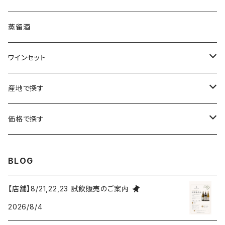
ボルドー
ブルゴーニュ
ソーテルヌ
ジェローム・ルフェーヴル
南アフリカ
ニュージーランド
蒸留酒
ラングドック・ルーション
ボルドー
シャルトーニュ・タイエ
チリ
南アフリカ
ワインセット
ローヌ
ラングドック・ルーション
シャルル・エドシック
スロヴァキア
チリ
福袋
産地で探す
ロワール
ローヌ
ジャン・ラルマン
オーストリア
アメリカ
シャンパーニュセット
アメリカ
価格で探す
コトーシャンプノワ
ロワール
オレゴン州
オレゴン州
ジャン・ルイ・ヴェルニョン
スペイン
ワインセット
オーストラリア
3,000円未満
BLOG
ジュラ・サヴォワ
ジュラ・サヴォワ
ワシントン州
ワシントン州
デュラロ
アメリカ
スペイン
3,000円～4,999円
【店舗】8/21,22,23 試飲販売のご案内
シャンパーニュ
カリフォルニア州
カリフォルニア州
2026/8/4
オレゴン州
ドゥラモット
スロヴァキア
5,000円～6,999円
プロヴァンス