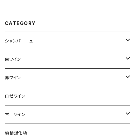
ペイン 750ml
50ml
CATEGORY
シャンパーニュ
アンリ・ジロー
白ワイン
アンリ・ビリオ・フィス
フランス
赤ワイン
アルザス
エティエンヌ・ルフェーヴル
ドイツ
フランス
ロゼワイン
ブルゴーニュ
アルザス
クリスチャン・ゴセ
オーストラリア
スロヴァキア
甘口ワイン
プロヴァンス
シュッド・ウエスト
クロード・カザル
ニュージーランド
オーストラリア
フランス
酒精強化酒