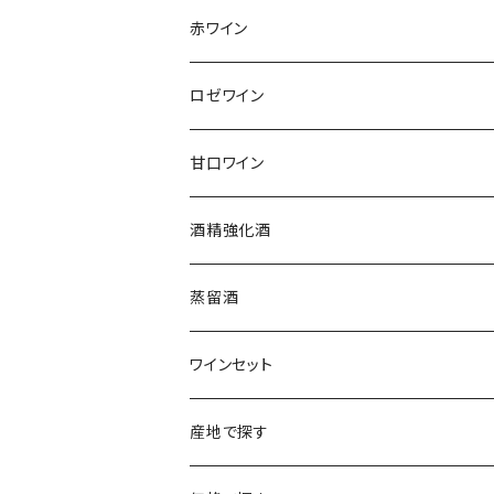
アンリ・ビリオ・フィス
フランス
赤ワイン
アルザス
エティエンヌ・ルフェーヴル
ドイツ
フランス
ロゼワイン
ブルゴーニュ
アルザス
クリスチャン・ゴセ
オーストラリア
スロヴァキア
甘口ワイン
プロヴァンス
シュッド・ウエスト
クロード・カザル
ニュージーランド
オーストラリア
フランス
酒精強化酒
ボルドー
ブルゴーニュ
ソーテルヌ
ジェローム・ルフェーヴル
南アフリカ
ニュージーランド
蒸留酒
ラングドック・ルーション
ボルドー
シャルトーニュ・タイエ
チリ
南アフリカ
ワインセット
ローヌ
ラングドック・ルーション
シャルル・エドシック
スロヴァキア
チリ
福袋
産地で探す
ロワール
ローヌ