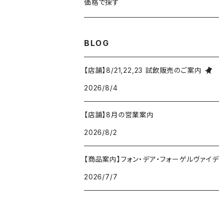
ジャン・ラルマン
オーストリア
アメリカ
シャンパーニュセット
アメリカ
価格で探す
コトーシャンプノワ
ロワール
オレゴン州
オレゴン州
ジャン・ルイ・ヴェルニョン
スペイン
ワインセット
オーストラリア
3,000円未満
BLOG
ジュラ・サヴォワ
ジュラ・サヴォワ
ワシントン州
ワシントン州
デュラロ
アメリカ
スペイン
3,000円～4,999円
【店舗】8/21,22,23 試飲販売のご案内
シャンパーニュ
カリフォルニア州
カリフォルニア州
2026/8/4
オレゴン州
ドゥラモット
スロヴァキア
5,000円～6,999円
プロヴァンス
【店舗】8月の営業案内
ワシントン州
ドワイヤール
チリ
7,000円～9,999円
2026/8/2
カリフォルニア州
ノワック
ドイツ
10,000円～19,999円
【商品案内】フォン・デア・フォーゲルヴァイデ von
2026/7/7
パイパー・エドシック
ニュージーランド
20,000円～29,999円
ピエール・ジェルベ
フランス
30,000円～39,999円