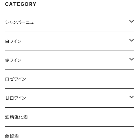
CATEGORY
シャンパーニュ
アンリ・ジロー
白ワイン
アンリ・ビリオ・フィス
フランス
赤ワイン
アルザス
エティエンヌ・ルフェーヴル
ドイツ
フランス
ロゼワイン
ブルゴーニュ
アルザス
クリスチャン・ゴセ
オーストラリア
スロヴァキア
甘口ワイン
プロヴァンス
シュッド・ウエスト
クロード・カザル
ニュージーランド
オーストラリア
フランス
酒精強化酒
ボルドー
ブルゴーニュ
ソーテルヌ
ジェローム・ルフェーヴル
南アフリカ
ニュージーランド
蒸留酒