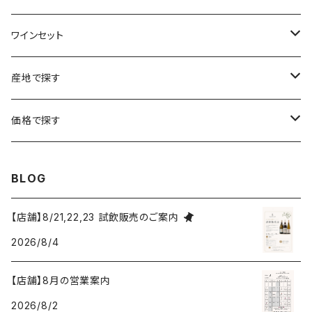
ラングドック・ルーション
ボルドー
シャルトーニュ・タイエ
チリ
南アフリカ
ワインセット
ローヌ
ラングドック・ルーション
シャルル・エドシック
スロヴァキア
チリ
福袋
産地で探す
ロワール
ローヌ
ジャン・ラルマン
オーストリア
アメリカ
シャンパーニュセット
アメリカ
価格で探す
コトーシャンプノワ
ロワール
オレゴン州
オレゴン州
ジャン・ルイ・ヴェルニョン
スペイン
ワインセット
オーストラリア
3,000円未満
BLOG
ジュラ・サヴォワ
ジュラ・サヴォワ
ワシントン州
ワシントン州
デュラロ
アメリカ
スペイン
3,000円～4,999円
【店舗】8/21,22,23 試飲販売のご案内
シャンパーニュ
カリフォルニア州
カリフォルニア州
2026/8/4
オレゴン州
ドゥラモット
スロヴァキア
5,000円～6,999円
プロヴァンス
【店舗】8月の営業案内
ワシントン州
ドワイヤール
チリ
7,000円～9,999円
2026/8/2