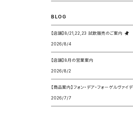
コトーシャンプノワ
ロワール
オレゴン州
オレゴン州
ジャン・ルイ・ヴェルニョン
スペイン
ワインセット
オーストラリア
3,000円未満
BLOG
ジュラ・サヴォワ
ジュラ・サヴォワ
ワシントン州
ワシントン州
デュラロ
アメリカ
スペイン
3,000円～4,999円
【店舗】8/21,22,23 試飲販売のご案内
シャンパーニュ
カリフォルニア州
カリフォルニア州
2026/8/4
オレゴン州
ドゥラモット
スロヴァキア
5,000円～6,999円
プロヴァンス
【店舗】8月の営業案内
ワシントン州
ドワイヤール
チリ
7,000円～9,999円
2026/8/2
カリフォルニア州
ノワック
ドイツ
10,000円～19,999円
【商品案内】フォン・デア・フォーゲルヴァイデ von
2026/7/7
パイパー・エドシック
ニュージーランド
20,000円～29,999円
ピエール・ジェルベ
フランス
30,000円～39,999円