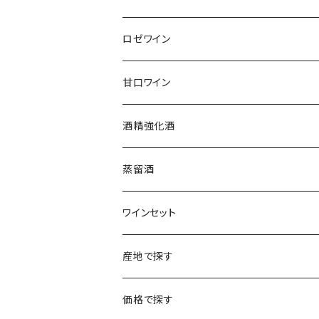
アルザス
エティエンヌ・ルフェーヴル
ドイツ
フランス
ロゼワイン
ブルゴーニュ
アルザス
クリスチャン・ゴセ
オーストラリア
スロヴァキア
甘口ワイン
プロヴァンス
シュッド・ウエスト
クロード・カザル
ニュージーランド
オーストラリア
フランス
酒精強化酒
ボルドー
ブルゴーニュ
ソーテルヌ
ジェローム・ルフェーヴル
南アフリカ
ニュージーランド
蒸留酒
ラングドック・ルーション
ボルドー
シャルトーニュ・タイエ
チリ
南アフリカ
ワインセット
ローヌ
ラングドック・ルーション
シャルル・エドシック
スロヴァキア
チリ
福袋
産地で探す
ロワール
ローヌ
ジャン・ラルマン
オーストリア
アメリカ
シャンパーニュセット
アメリカ
価格で探す