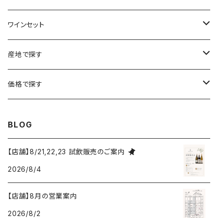
ラングドック・ルーション
ボルドー
シャルトーニュ・タイエ
チリ
南アフリカ
ワインセット
ローヌ
ラングドック・ルーション
シャルル・エドシック
スロヴァキア
チリ
福袋
産地で探す
ロワール
ローヌ
ジャン・ラルマン
オーストリア
アメリカ
シャンパーニュセット
アメリカ
価格で探す
コトーシャンプノワ
ロワール
オレゴン州
オレゴン州
ジャン・ルイ・ヴェルニョン
スペイン
ワインセット
オーストラリア
3,000円未満
BLOG
ジュラ・サヴォワ
ジュラ・サヴォワ
ワシントン州
ワシントン州
デュラロ
アメリカ
スペイン
3,000円～4,999円
【店舗】8/21,22,23 試飲販売のご案内
シャンパーニュ
カリフォルニア州
カリフォルニア州
2026/8/4
オレゴン州
ドゥラモット
スロヴァキア
5,000円～6,999円
プロヴァンス
【店舗】8月の営業案内
ワシントン州
ドワイヤール
チリ
7,000円～9,999円
2026/8/2