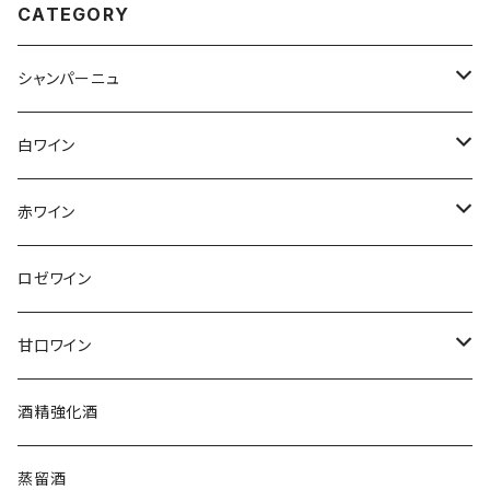
CATEGORY
シャンパーニュ
アンリ・ジロー
白ワイン
アンリ・ビリオ・フィス
フランス
赤ワイン
アルザス
エティエンヌ・ルフェーヴル
ドイツ
フランス
ロゼワイン
ブルゴーニュ
アルザス
クリスチャン・ゴセ
オーストラリア
スロヴァキア
甘口ワイン
プロヴァンス
シュッド・ウエスト
クロード・カザル
ニュージーランド
オーストラリア
フランス
酒精強化酒
ボルドー
ブルゴーニュ
ソーテルヌ
ジェローム・ルフェーヴル
南アフリカ
ニュージーランド
蒸留酒