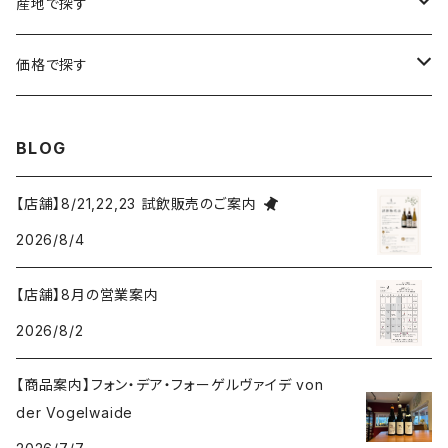
シャルル・エドシック
スロヴァキア
チリ
福袋
産地で探す
ロワール
ローヌ
ジャン・ラルマン
オーストリア
アメリカ
シャンパーニュセット
アメリカ
価格で探す
コトーシャンプノワ
ロワール
オレゴン州
オレゴン州
ジャン・ルイ・ヴェルニョン
スペイン
ワインセット
オーストラリア
3,000円未満
BLOG
ジュラ・サヴォワ
ジュラ・サヴォワ
ワシントン州
ワシントン州
デュラロ
アメリカ
スペイン
3,000円～4,999円
【店舗】8/21,22,23 試飲販売のご案内
シャンパーニュ
カリフォルニア州
カリフォルニア州
2026/8/4
オレゴン州
ドゥラモット
スロヴァキア
5,000円～6,999円
プロヴァンス
【店舗】8月の営業案内
ワシントン州
ドワイヤール
チリ
7,000円～9,999円
2026/8/2
カリフォルニア州
ノワック
ドイツ
10,000円～19,999円
【商品案内】フォン・デア・フォーゲルヴァイデ von
der Vogelwaide
パイパー・エドシック
ニュージーランド
20,000円～29,999円