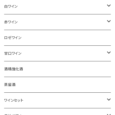
アンリ・ジロー
白ワイン
アンリ・ビリオ・フィス
フランス
赤ワイン
アルザス
エティエンヌ・ルフェーヴル
ドイツ
フランス
ロゼワイン
ブルゴーニュ
アルザス
クリスチャン・ゴセ
オーストラリア
スロヴァキア
甘口ワイン
プロヴァンス
シュッド・ウエスト
クロード・カザル
ニュージーランド
オーストラリア
フランス
酒精強化酒
ボルドー
ブルゴーニュ
ソーテルヌ
ジェローム・ルフェーヴル
南アフリカ
ニュージーランド
蒸留酒
ラングドック・ルーション
ボルドー
シャルトーニュ・タイエ
チリ
南アフリカ
ワインセット
ローヌ
ラングドック・ルーション