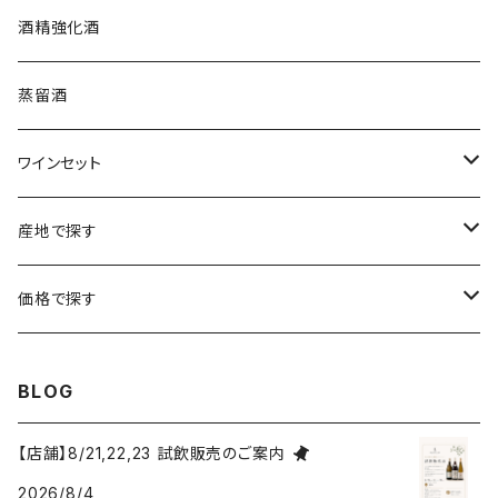
プロヴァンス
シュッド・ウエスト
クロード・カザル
ニュージーランド
オーストラリア
フランス
酒精強化酒
ボルドー
ブルゴーニュ
ソーテルヌ
ジェローム・ルフェーヴル
南アフリカ
ニュージーランド
蒸留酒
ラングドック・ルーション
ボルドー
シャルトーニュ・タイエ
チリ
南アフリカ
ワインセット
ローヌ
ラングドック・ルーション
シャルル・エドシック
スロヴァキア
チリ
福袋
産地で探す
ロワール
ローヌ
ジャン・ラルマン
オーストリア
アメリカ
シャンパーニュセット
アメリカ
価格で探す
コトーシャンプノワ
ロワール
オレゴン州
オレゴン州
ジャン・ルイ・ヴェルニョン
スペイン
ワインセット
オーストラリア
3,000円未満
BLOG
ジュラ・サヴォワ
ジュラ・サヴォワ
ワシントン州
ワシントン州
デュラロ
アメリカ
スペイン
3,000円～4,999円
【店舗】8/21,22,23 試飲販売のご案内
シャンパーニュ
カリフォルニア州
カリフォルニア州
2026/8/4
オレゴン州