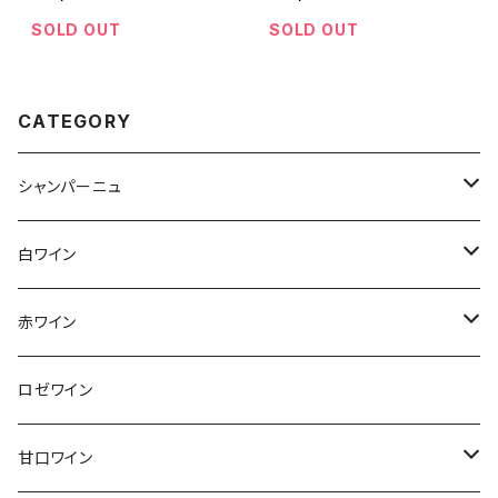
ml
SOLD OUT
SOLD OUT
CATEGORY
シャンパーニュ
アンリ・ジロー
白ワイン
アンリ・ビリオ・フィス
フランス
赤ワイン
アルザス
エティエンヌ・ルフェーヴル
ドイツ
フランス
ロゼワイン
ブルゴーニュ
アルザス
クリスチャン・ゴセ
オーストラリア
スロヴァキア
甘口ワイン