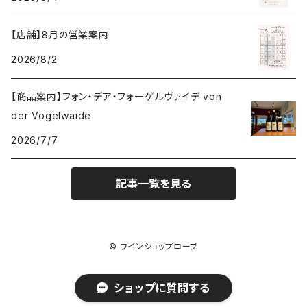
ドゥラモット
スロヴァキア
5,000円～6,999円
プロヴァンス
【店舗】8月の営業案内
ワシントン州
ドワイヤール
チリ
7,000円～9,999円
2026/8/2
カリフォルニア州
ノワック
ドイツ
10,000円～19,999円
【商品案内】フォン・デア・フォーゲルヴァイデ von
der Vogelwaide
パイパー・エドシック
ニュージーランド
20,000円～29,999円
2026/7/7
ピエール・ジェルベ
フランス
30,000円～39,999円
記事一覧を見る
アルザス
ピエール・パイヤール
南アフリカ
40,000円～49,999円
© ワインショップローブ
シャンパーニュ
ブリス
オーストリア
50,000円〜
ショップに質問する
ブルゴーニュ
ベレッシュ・エ・フィス