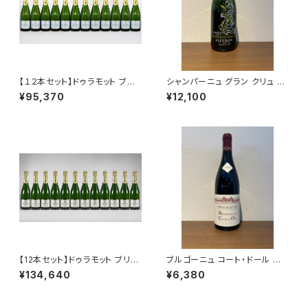
【１２本セット】ドゥラモット ブリ
シャンパーニュ グラン クリュ ブ
ュット NV シャンパーニュ 750
リュット キュヴェ フルロン NV 7
¥95,370
¥12,100
ml
50ml シャンパーニュ・ド・ラ・ル
ネサンス フランス オジェ
【12本セット】ドゥラモット ブリュ
ブルゴーニュ コート・ドール ル
ット ブラン ド ブラン NV 750ml
ージュ 2023 ミシェル・グロ 赤
¥134,640
¥6,380
シャンパーニュ フランス シャル
ワイン 750ml
ドネ100％ 送料無料