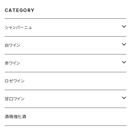
CATEGORY
シャンパーニュ
アンリ・ジロー
白ワイン
アンリ・ビリオ・フィス
フランス
赤ワイン
アルザス
エティエンヌ・ルフェーヴル
ドイツ
フランス
ロゼワイン
ブルゴーニュ
アルザス
クリスチャン・ゴセ
オーストラリア
スロヴァキア
甘口ワイン
プロヴァンス
シュッド・ウエスト
クロード・カザル
ニュージーランド
オーストラリア
フランス
酒精強化酒
ボルドー
ブルゴーニュ