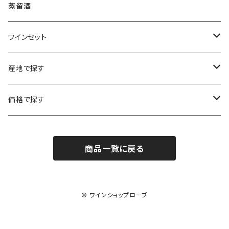
ソーテルヌ
ジェローム・ルフェーヴル
南アフリカ
ニュージーランド
蒸留酒
ラングドック・ルーション
ボルドー
シャルトーニュ・タイエ
チリ
南アフリカ
ワインセット
ローヌ
ラングドック・ルーション
シャルル・エドシック
スロヴァキア
チリ
福袋
産地で探す
ロワール
ローヌ
ジャン・ラルマン
オーストリア
アメリカ
シャンパーニュセット
アメリカ
価格で探す
コトーシャンプノワ
ロワール
オレゴン州
オレゴン州
ジャン・ルイ・ヴェルニョン
スペイン
ワインセット
オーストラリア
3,000円未満
ジュラ・サヴォワ
ジュラ・サヴォワ
商品一覧に戻る
ワシントン州
ワシントン州
デュラロ
アメリカ
スペイン
3,000円～4,999円
シャンパーニュ
カリフォルニア州
カリフォルニア州
オレゴン州
ドゥラモット
スロヴァキア
5,000円～6,999円
© ワインショップローブ
プロヴァンス
ワシントン州
ドワイヤール
チリ
7,000円～9,999円