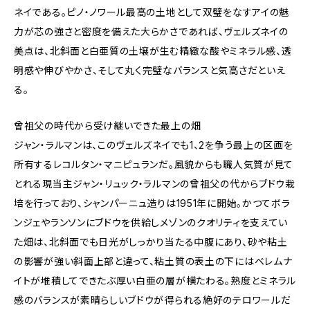
ネイである。ピノ・ノワール最高の土地として双璧をなすアイの魅
力が芯の強さと密度を備えた大らかさであれば、ヴェルズネイの
美点は、北斜面と白亜質の土壌が生む精緻な酸やミネラル感、透
明感や伸びやかさ、そして丸く完璧なバランスと気高さだといえ
る。
曾祖父の時代から受け継いできた最上の畑
ジャン・ラルマンは、このヴェルズネイでも1、2を争う最上の区画を
所有するレコルタン・マニピュランだ。風貌からも職人気質が見て
とれる現当主ジャン・リュック・ラルマンの曾祖父の代からブドウ栽
培を行っており、シャンパーニュ造りは1951年に開始。かつてボラ
ンジェやランソンにブドウを供給しメゾンのクオリティを支えてい
た畑は、北斜面でも日光がしっかり当たる中腹にあり、砂や粘土
の影響が強い斜面上部と違って、粘土質の表土の下にはベレムナ
イトが堆積してできたぶ厚い白亜の層が横たわる。熟度とミネラル
感のバランスが素晴らしいブドウが得られる絶好のテロワールだ