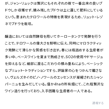
が、ジャン・リュックは贅沢にもそれぞれの樹で一番出来の良いブ
ドウしか収穫せず、摘み残したブドウは土に還して肥料にしている
という。恵まれたテロワールの特徴を表現するため、リュット・レゾ
ネでブドウを栽培。
醸造においては自然酵母を用いてホーロータンクで発酵を行う
ことで、テロワールの偉大さを鮮明に伝え、同時にマロラクティッ
ク発酵にて滑らかな質感を引き出す。春には瓶詰めする生産者が
多い中、ベースワインを夏まで熟成させ、SO2の使用やドサージュ
を抑えるなど、細部に渡るこだわりの積み重ねにより、ベーシック
なブリュット・トラディションですら、評論家の心をつかんで離さな
い、ヴェルズネイのピノ・ノワールのエッセンスが凝縮されたシャン
パーニュを生みだしている。僅か4haの所有畑にて、これ程贅沢な
ワイン造りを行っており、入手困難な生産者の一人である。
通報する