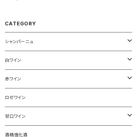
カ コンスタンシア 化粧箱入
CATEGORY
シャンパーニュ
アンリ・ジロー
白ワイン
アンリ・ビリオ・フィス
フランス
赤ワイン
アルザス
エティエンヌ・ルフェーヴル
ドイツ
フランス
ロゼワイン
ブルゴーニュ
アルザス
クリスチャン・ゴセ
オーストラリア
スロヴァキア
甘口ワイン
プロヴァンス
シュッド・ウエスト
クロード・カザル
ニュージーランド
オーストラリア
フランス
酒精強化酒