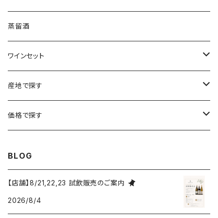
ボルドー
ブルゴーニュ
ソーテルヌ
ジェローム・ルフェーヴル
南アフリカ
ニュージーランド
蒸留酒
ラングドック・ルーション
ボルドー
シャルトーニュ・タイエ
チリ
南アフリカ
ワインセット
ローヌ
ラングドック・ルーション
シャルル・エドシック
スロヴァキア
チリ
福袋
産地で探す
ロワール
ローヌ
ジャン・ラルマン
オーストリア
アメリカ
シャンパーニュセット
アメリカ
価格で探す
コトーシャンプノワ
ロワール
オレゴン州
オレゴン州
ジャン・ルイ・ヴェルニョン
スペイン
ワインセット
オーストラリア
3,000円未満
BLOG
ジュラ・サヴォワ
ジュラ・サヴォワ
ワシントン州
ワシントン州
デュラロ
アメリカ
スペイン
3,000円～4,999円
【店舗】8/21,22,23 試飲販売のご案内
シャンパーニュ
カリフォルニア州
カリフォルニア州
2026/8/4
オレゴン州
ドゥラモット
スロヴァキア
5,000円～6,999円
プロヴァンス