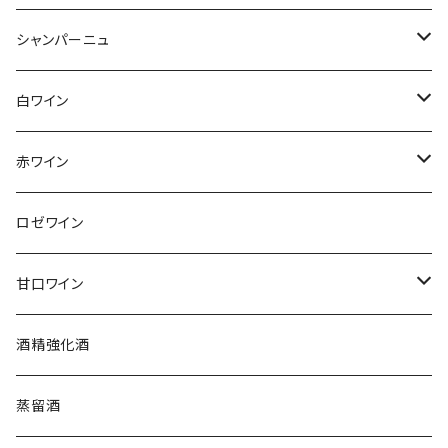
シャンパーニュ
アンリ・ジロー
白ワイン
アンリ・ビリオ・フィス
フランス
赤ワイン
アルザス
エティエンヌ・ルフェーヴル
ドイツ
フランス
ロゼワイン
ブルゴーニュ
アルザス
クリスチャン・ゴセ
オーストラリア
スロヴァキア
甘口ワイン
プロヴァンス
シュッド・ウエスト
クロード・カザル
ニュージーランド
オーストラリア
フランス
酒精強化酒
ボルドー
ブルゴーニュ
ソーテルヌ
ジェローム・ルフェーヴル
南アフリカ
ニュージーランド
蒸留酒
ラングドック・ルーション