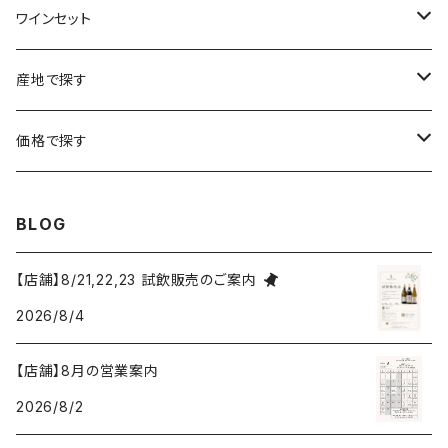
ボルドー
シャルトーニュ・タイエ
チリ
南アフリカ
ワインセット
ローヌ
ラングドック・ルーション
シャルル・エドシック
スロヴァキア
チリ
福袋
産地で探す
ロワール
ローヌ
ジャン・ラルマン
オーストリア
アメリカ
シャンパーニュセット
アメリカ
価格で探す
コトーシャンプノワ
ロワール
オレゴン州
オレゴン州
ジャン・ルイ・ヴェルニョン
スペイン
ワインセット
オーストラリア
3,000円未満
BLOG
ジュラ・サヴォワ
ジュラ・サヴォワ
ワシントン州
ワシントン州
デュラロ
アメリカ
スペイン
3,000円～4,999円
【店舗】8/21,22,23 試飲販売のご案内
シャンパーニュ
カリフォルニア州
カリフォルニア州
2026/8/4
オレゴン州
ドゥラモット
スロヴァキア
5,000円～6,999円
プロヴァンス
【店舗】8月の営業案内
ワシントン州
ドワイヤール
チリ
7,000円～9,999円
2026/8/2
カリフォルニア州
ノワック
ドイツ
10,000円～19,999円