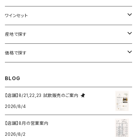
ラングドック・ルーション
ボルドー
シャルトーニュ・タイエ
チリ
南アフリカ
ワインセット
ローヌ
ラングドック・ルーション
シャルル・エドシック
スロヴァキア
チリ
福袋
産地で探す
ロワール
ローヌ
ジャン・ラルマン
オーストリア
アメリカ
シャンパーニュセット
アメリカ
価格で探す
コトーシャンプノワ
ロワール
オレゴン州
オレゴン州
ジャン・ルイ・ヴェルニョン
スペイン
ワインセット
オーストラリア
3,000円未満
BLOG
ジュラ・サヴォワ
ジュラ・サヴォワ
ワシントン州
ワシントン州
デュラロ
アメリカ
スペイン
3,000円～4,999円
【店舗】8/21,22,23 試飲販売のご案内
シャンパーニュ
カリフォルニア州
カリフォルニア州
2026/8/4
オレゴン州
ドゥラモット
スロヴァキア
5,000円～6,999円
プロヴァンス
【店舗】8月の営業案内
ワシントン州
ドワイヤール
チリ
7,000円～9,999円
2026/8/2