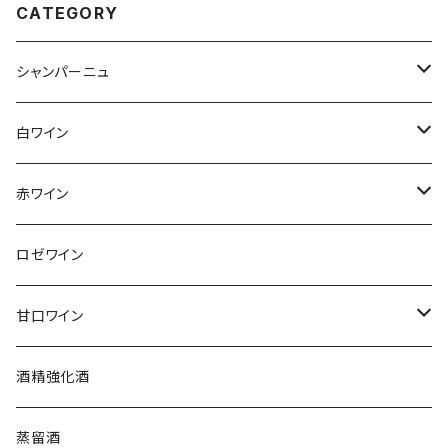
CATEGORY
シャンパーニュ
アンリ・ジロー
白ワイン
アンリ・ビリオ・フィス
フランス
赤ワイン
アルザス
エティエンヌ・ルフェーヴル
ドイツ
フランス
ロゼワイン
ブルゴーニュ
アルザス
クリスチャン・ゴセ
オーストラリア
スロヴァキア
甘口ワイン
プロヴァンス
シュッド・ウエスト
クロード・カザル
ニュージーランド
オーストラリア
フランス
酒精強化酒
ボルドー
ブルゴーニュ
ソーテルヌ
ジェローム・ルフェーヴル
南アフリカ
ニュージーランド
蒸留酒