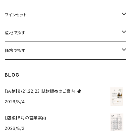
ラングドック・ルーション
ボルドー
シャルトーニュ・タイエ
チリ
南アフリカ
ワインセット
ローヌ
ラングドック・ルーション
シャルル・エドシック
スロヴァキア
チリ
福袋
産地で探す
ロワール
ローヌ
ジャン・ラルマン
オーストリア
アメリカ
シャンパーニュセット
アメリカ
価格で探す
コトーシャンプノワ
ロワール
オレゴン州
オレゴン州
ジャン・ルイ・ヴェルニョン
スペイン
ワインセット
オーストラリア
3,000円未満
BLOG
ジュラ・サヴォワ
ジュラ・サヴォワ
ワシントン州
ワシントン州
デュラロ
アメリカ
スペイン
3,000円～4,999円
【店舗】8/21,22,23 試飲販売のご案内
シャンパーニュ
カリフォルニア州
カリフォルニア州
2026/8/4
オレゴン州
ドゥラモット
スロヴァキア
5,000円～6,999円
プロヴァンス
【店舗】8月の営業案内
ワシントン州
ドワイヤール
チリ
7,000円～9,999円
2026/8/2