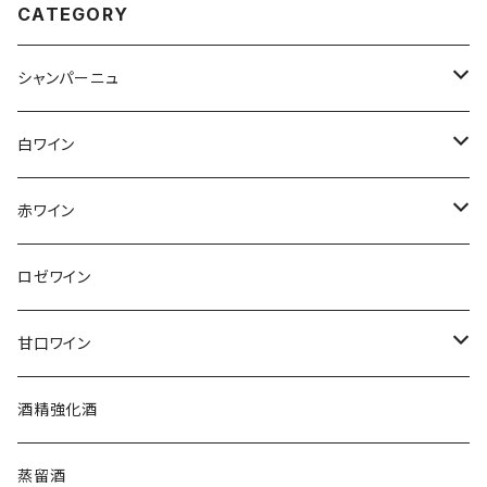
CATEGORY
シャンパーニュ
アンリ・ジロー
白ワイン
アンリ・ビリオ・フィス
フランス
赤ワイン
アルザス
エティエンヌ・ルフェーヴル
ドイツ
フランス
ロゼワイン
ブルゴーニュ
アルザス
クリスチャン・ゴセ
オーストラリア
スロヴァキア
甘口ワイン
プロヴァンス
シュッド・ウエスト
クロード・カザル
ニュージーランド
オーストラリア
フランス
酒精強化酒
ボルドー
ブルゴーニュ
ソーテルヌ
ジェローム・ルフェーヴル
南アフリカ
ニュージーランド
蒸留酒