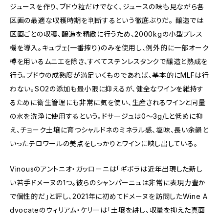
ジュースを作り、ブドウ粒だけでなく、ジュースの味も見ながら各
区画の最適な収穫時期を判断するという徹底ぶりだ。 醸造では
区画ごとの収穫、醸造を精緻に行うため、2000kgの小型プレス
機を導入。キュヴェ(一番搾り)のみを使用し、例外的に一部オーク
樽を用いるムニエを除き、すべてステンレスタンクで醸造と熟成を
行う。ブドウの成熟度が満足いくものであれば、基本的にMLFは行
わない。SO2の添加も最小限に抑えるが、健全なワインを維持す
るために衛生管理にも非常に気を使い、生産されるワインと同量
の水を洗浄に使用するという。ドサージュは0〜3g/Lと低めに抑
え、チョーク土壌に育つシャルドネのミネラル感、塩味、長い余韻と
いったテロワールの美点をしっかりとワインに映し出している。
Vinousのアントニオ・ガッローニは「ギボラは近年出現した新し
い若手ドメーヌの1つ。彼らのシャンパーニュは非常に表現力豊か
で個性的だ」と評し、2021年に初めてドメーヌを訪問したWine A
dvocateのウィリアム・ケリーは「土壌を耕し、収量を抑えた真面