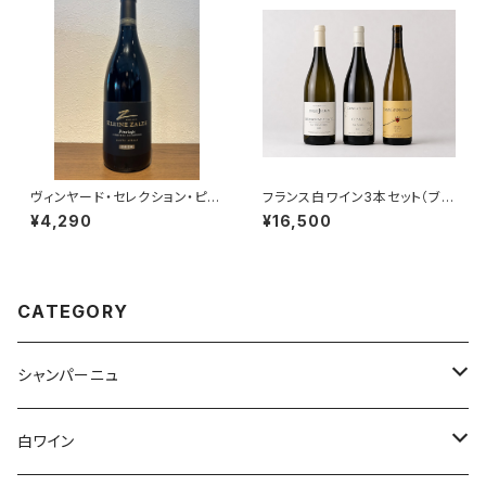
ヴィンヤード・セレクション・ピノ
フランス白ワイン3本セット（ブル
タージュ 2023 クライン・ザル
ゴーニュ アリゴテ レ・クリュゾッ
¥4,290
¥16,500
ゼ・ワインズ
ト 2023・シャブリ ペル・アスペ
ラ 2023・リースリング テュルク
ハイム 2023） 送料無料
CATEGORY
シャンパーニュ
アンリ・ジロー
白ワイン