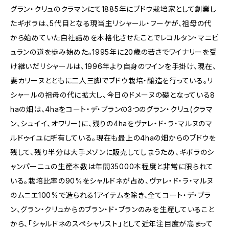
グラン・クリュのクラマンにて1885年にブドウ栽培家として創業し
たギボラは、5代目となる現当主リシャール・フーケが、祖母の代
から始めていた自社詰めを本格化させたことでレコルタン・マニピ
ュランの道を歩み始めた。1995年に20歳の若さでワイナリーを受
け継いだリシャールは、1996年より自身のワインを手掛け、現在、
妻カリーヌとともに二人三脚でブドウ栽培・醸造を行っている。リ
シャールの祖母の代に拡大し、今日のドメーヌの礎となっている8
haの畑は、4haをコート・デ・ブランの3つのグラン・クリュ(クラマ
ン、シュイイ、オワリー)に、残りの4haをヴァレ・ド・ラ・マルヌのマ
ルドゥイユに所有している。現在も最上の4haの畑からのブドウを
残して、残り半分は大手メゾンに販売してしまうため、ギボラのシ
ャンパーニュの生産本数は年間35000本程度と非常に限られて
いる。栽培比率の90%をシャルドネが占め、ヴァレ・ド・ラ・マルヌ
のムニエ100%で造られる1アイテムを除き、全てコート・デ・ブラ
ン、グラン・クリュからのブラン・ド・ブランのみを生産していること
から、「シャルドネのスペシャリスト」として近年注目度が高まって