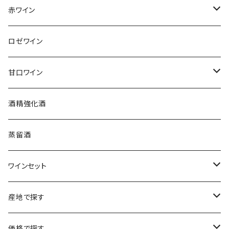
アンリ・ビリオ・フィス
フランス
赤ワイン
アルザス
エティエンヌ・ルフェーヴル
ドイツ
フランス
ロゼワイン
ブルゴーニュ
アルザス
クリスチャン・ゴセ
オーストラリア
スロヴァキア
甘口ワイン
プロヴァンス
シュッド・ウエスト
クロード・カザル
ニュージーランド
オーストラリア
フランス
酒精強化酒
ボルドー
ブルゴーニュ
ソーテルヌ
ジェローム・ルフェーヴル
南アフリカ
ニュージーランド
蒸留酒
ラングドック・ルーション
ボルドー
シャルトーニュ・タイエ
チリ
南アフリカ
ワインセット
ローヌ
ラングドック・ルーション
シャルル・エドシック
スロヴァキア
チリ
福袋
産地で探す
ロワール
ローヌ
ジャン・ラルマン
オーストリア
アメリカ
シャンパーニュセット
アメリカ
価格で探す