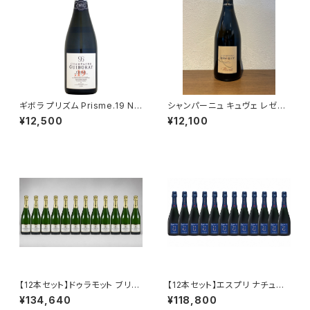
ギボラ プリズム Prisme.19 NV
シャンパーニュ キュヴェ レゼル
750ml
ヴェ ブリュット ブラン ド ブラン
¥12,500
¥12,100
NV 750ml アサイー ルクレー
ル エ フィス フランス
【12本セット】ドゥラモット ブリュ
【12本セット】エスプリ ナチュー
ット ブラン ド ブラン NV 750ml
ル G NV 750ml アンリ ジロー
¥134,640
¥118,800
シャンパーニュ フランス シャル
シャンパーニュ フランス 正規品