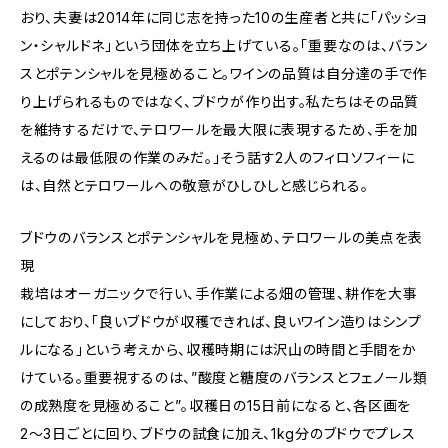
おり、夫妻は2014年に同じ志を持った10の生産者と共に「パッショ
ン・シャルドネ」という団体を立ち上げている。「重要なのは、バラン
スとポテンシャルを見極めること。ワインの品質は自分達の手で作
り上げられるものではなく、ブドウが作り出す。私たちはその品質
を維持するだけで、テロワールを最大限に表現するため、手を加
えるのは最低限の作業のみだ。」そう話す2人のフィロソフィーに
は、自然とテロワールへの敬意がひしひしと感じられる。
ブドウのバランスとポテンシャルを見極め、テロワールの美点を表
現
栽培はオーガニックで行い、手作業による畑の管理、耕作を大事
にしており、「良いブドウが収穫できれば、良いワイン造りはシンプ
ルになる」という考えから、収穫時期には沢山の時間と手間をか
けている。重要視するのは、”酸度と糖度のバランスとフェノール類
の成熟度を見極めること”。収穫日の15日前になると、各区画を
2〜3日ごとに回り、ブドウの試食に加え、1kg分のブドウでプレス