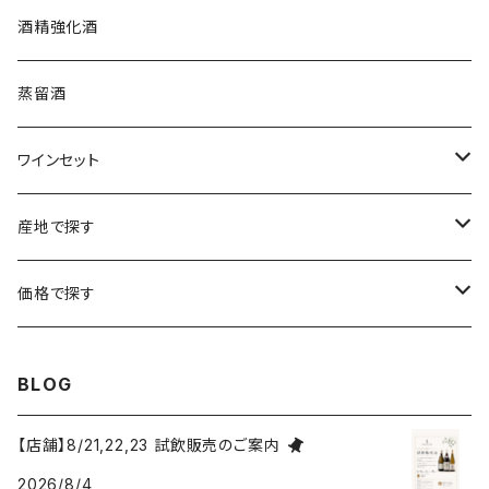
プロヴァンス
シュッド・ウエスト
クロード・カザル
ニュージーランド
オーストラリア
フランス
酒精強化酒
ボルドー
ブルゴーニュ
ソーテルヌ
ジェローム・ルフェーヴル
南アフリカ
ニュージーランド
蒸留酒
ラングドック・ルーション
ボルドー
シャルトーニュ・タイエ
チリ
南アフリカ
ワインセット
ローヌ
ラングドック・ルーション
シャルル・エドシック
スロヴァキア
チリ
福袋
産地で探す
ロワール
ローヌ
ジャン・ラルマン
オーストリア
アメリカ
シャンパーニュセット
アメリカ
価格で探す
コトーシャンプノワ
ロワール
オレゴン州
オレゴン州
ジャン・ルイ・ヴェルニョン
スペイン
ワインセット
オーストラリア
3,000円未満
BLOG
ジュラ・サヴォワ
ジュラ・サヴォワ
ワシントン州
ワシントン州
デュラロ
アメリカ
スペイン
3,000円～4,999円
【店舗】8/21,22,23 試飲販売のご案内
シャンパーニュ
カリフォルニア州
カリフォルニア州
2026/8/4
オレゴン州