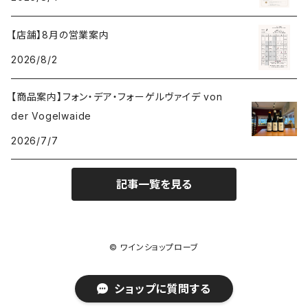
ドゥラモット
スロヴァキア
5,000円～6,999円
プロヴァンス
【店舗】8月の営業案内
ワシントン州
ドワイヤール
チリ
7,000円～9,999円
2026/8/2
カリフォルニア州
ノワック
ドイツ
10,000円～19,999円
【商品案内】フォン・デア・フォーゲルヴァイデ von
der Vogelwaide
パイパー・エドシック
ニュージーランド
20,000円～29,999円
2026/7/7
ピエール・ジェルベ
フランス
30,000円～39,999円
記事一覧を見る
アルザス
ピエール・パイヤール
南アフリカ
40,000円～49,999円
© ワインショップローブ
シャンパーニュ
ブリス
オーストリア
50,000円〜
ショップに質問する
ブルゴーニュ
ベレッシュ・エ・フィス