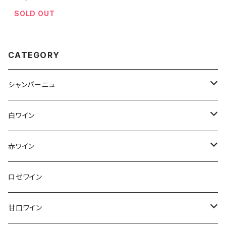
SOLD OUT
CATEGORY
シャンパーニュ
アンリ・ジロー
白ワイン
アンリ・ビリオ・フィス
フランス
赤ワイン
アルザス
エティエンヌ・ルフェーヴル
ドイツ
フランス
ロゼワイン
ブルゴーニュ
アルザス
クリスチャン・ゴセ
オーストラリア
スロヴァキア
甘口ワイン