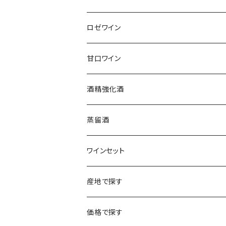
アルザス
エティエンヌ・ルフェーヴル
ドイツ
フランス
ロゼワイン
ブルゴーニュ
アルザス
クリスチャン・ゴセ
オーストラリア
スロヴァキア
甘口ワイン
プロヴァンス
シュッド・ウエスト
クロード・カザル
ニュージーランド
オーストラリア
フランス
酒精強化酒
ボルドー
ブルゴーニュ
ソーテルヌ
ジェローム・ルフェーヴル
南アフリカ
ニュージーランド
蒸留酒
ラングドック・ルーション
ボルドー
シャルトーニュ・タイエ
チリ
南アフリカ
ワインセット
ローヌ
ラングドック・ルーション
シャルル・エドシック
スロヴァキア
チリ
福袋
産地で探す
ロワール
ローヌ
ジャン・ラルマン
オーストリア
アメリカ
シャンパーニュセット
アメリカ
価格で探す