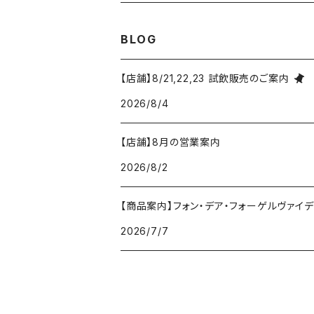
コトーシャンプノワ
ロワール
オレゴン州
オレゴン州
ジャン・ルイ・ヴェルニョン
スペイン
ワインセット
オーストラリア
3,000円未満
BLOG
ジュラ・サヴォワ
ジュラ・サヴォワ
ワシントン州
ワシントン州
デュラロ
アメリカ
スペイン
3,000円～4,999円
【店舗】8/21,22,23 試飲販売のご案内
シャンパーニュ
カリフォルニア州
カリフォルニア州
2026/8/4
オレゴン州
ドゥラモット
スロヴァキア
5,000円～6,999円
プロヴァンス
【店舗】8月の営業案内
ワシントン州
ドワイヤール
チリ
7,000円～9,999円
2026/8/2
カリフォルニア州
ノワック
ドイツ
10,000円～19,999円
【商品案内】フォン・デア・フォーゲルヴァイデ von
2026/7/7
パイパー・エドシック
ニュージーランド
20,000円～29,999円
ピエール・ジェルベ
フランス
30,000円～39,999円