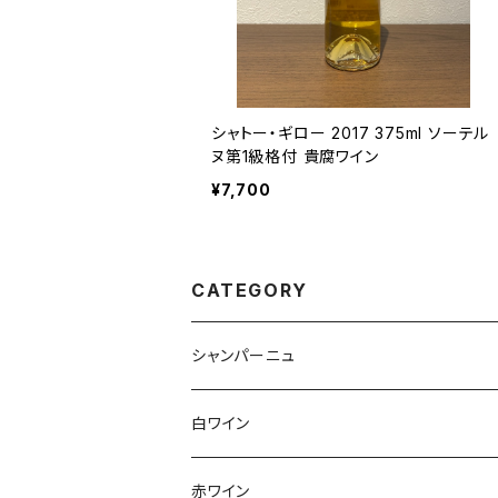
シャトー・ギロー 2017 375ml ソーテル
ヌ第1級格付 貴腐ワイン
¥7,700
CATEGORY
シャンパーニュ
アンリ・ジロー
白ワイン
アンリ・ビリオ・フィス
フランス
赤ワイン