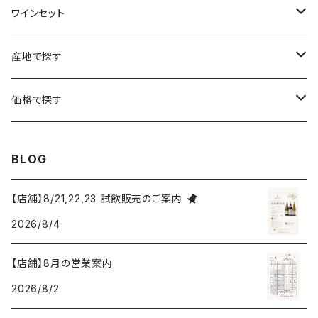
ボルドー
シャルトーニュ・タイエ
チリ
南アフリカ
ワインセット
ローヌ
ラングドック・ルーション
シャルル・エドシック
スロヴァキア
チリ
福袋
産地で探す
ロワール
ローヌ
ジャン・ラルマン
オーストリア
アメリカ
シャンパーニュセット
アメリカ
価格で探す
コトーシャンプノワ
ロワール
オレゴン州
オレゴン州
ジャン・ルイ・ヴェルニョン
スペイン
ワインセット
オーストラリア
3,000円未満
BLOG
ジュラ・サヴォワ
ジュラ・サヴォワ
ワシントン州
ワシントン州
デュラロ
アメリカ
スペイン
3,000円～4,999円
【店舗】8/21,22,23 試飲販売のご案内
シャンパーニュ
カリフォルニア州
カリフォルニア州
2026/8/4
オレゴン州
ドゥラモット
スロヴァキア
5,000円～6,999円
プロヴァンス
【店舗】8月の営業案内
ワシントン州
ドワイヤール
チリ
7,000円～9,999円
2026/8/2
カリフォルニア州
ノワック
ドイツ
10,000円～19,999円