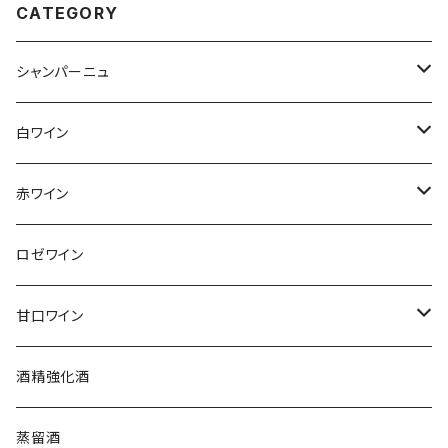
CATEGORY
シャンパーニュ
アンリ・ジロー
白ワイン
アンリ・ビリオ・フィス
フランス
赤ワイン
アルザス
エティエンヌ・ルフェーヴル
ドイツ
フランス
ロゼワイン
ブルゴーニュ
アルザス
クリスチャン・ゴセ
オーストラリア
スロヴァキア
甘口ワイン
プロヴァンス
シュッド・ウエスト
クロード・カザル
ニュージーランド
オーストラリア
フランス
酒精強化酒
ボルドー
ブルゴーニュ
ソーテルヌ
ジェローム・ルフェーヴル
南アフリカ
ニュージーランド
蒸留酒