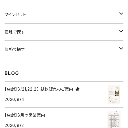
ラングドック・ルーション
ボルドー
シャルトーニュ・タイエ
チリ
南アフリカ
ワインセット
ローヌ
ラングドック・ルーション
シャルル・エドシック
スロヴァキア
チリ
福袋
産地で探す
ロワール
ローヌ
ジャン・ラルマン
オーストリア
アメリカ
シャンパーニュセット
アメリカ
価格で探す
コトーシャンプノワ
ロワール
オレゴン州
オレゴン州
ジャン・ルイ・ヴェルニョン
スペイン
ワインセット
オーストラリア
3,000円未満
BLOG
ジュラ・サヴォワ
ジュラ・サヴォワ
ワシントン州
ワシントン州
デュラロ
アメリカ
スペイン
3,000円～4,999円
【店舗】8/21,22,23 試飲販売のご案内
シャンパーニュ
カリフォルニア州
カリフォルニア州
2026/8/4
オレゴン州
ドゥラモット
スロヴァキア
5,000円～6,999円
プロヴァンス
【店舗】8月の営業案内
ワシントン州
ドワイヤール
チリ
7,000円～9,999円
2026/8/2