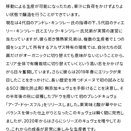
移動による生産が可能になったため、果汁に負荷をかけずよりよ
い状態で醸造を行うことができています。
現在は4代目のアンドレ・キンツレー氏の指導の下、5代目のティエ
リー・キンツレー氏とエリック・キンツレー氏兄弟が実質の運営に
当たっていますが、彼ら若き情熱家兄弟は、複数の生産者で１つの
畑をシェアして所有するアルザス特有の環境では、自分たちの区
画だけがオーガニックに切り替えても意味がないということから、
エリア全体で有機栽培に切り替えていくという高い志をかかげな
がら日々奮闘しています。さらに彼らは2019年春にエリックが来
日したことをきっかけに、長い歴史を持つドメーヌで初の試みとな
るSO2（酸化防止剤）無添加キュヴェを手掛けることを決意し、そ
の半年後の秋に収穫したブドウを用いて初のブレンドキュヴェ
「ア・ブ・ドゥ・スフル」をリリースしました。果実味と酸が華やかに
バランスを保った仕上がりとなったこのキュヴェは瞬く間に完売し
ましたが、2020年からはさらにシリーズのキュヴェを増やしてお
り、これからの成長が非常に楽しみな生産者です。