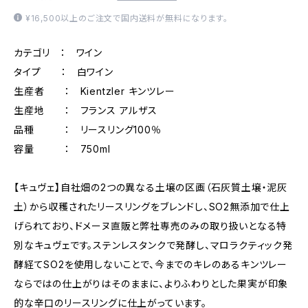
¥16,500以上のご注文で国内送料が無料になります。
カテゴリ ： ワイン
タイプ ： 白ワイン
生産者 ： Kientzler キンツレー
生産地 ： フランス アルザス
品種 ： リースリング100％
容量 ： 750ml
【キュヴェ】自社畑の2つの異なる土壌の区画（石灰質土壌・泥灰
土）から収穫されたリースリングをブレンドし、SO2無添加で仕上
げられており、ドメーヌ直販と弊社専売のみの取り扱いとなる特
別なキュヴェです。ステンレスタンクで発酵し、マロラクティック発
酵経てSO2を使用しないことで、今までのキレのあるキンツレー
ならではの仕上がりはそのままに、よりふわりとした果実が印象
的な辛口のリースリングに仕上がっています。