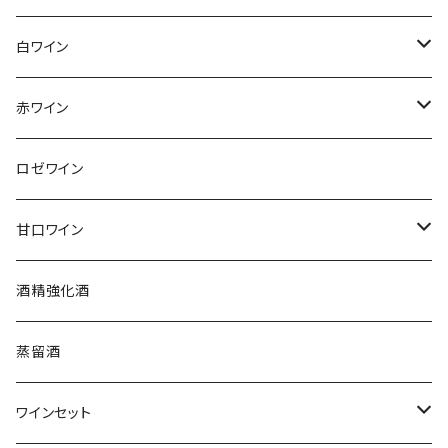
アンリ・ジロー
白ワイン
アンリ・ビリオ・フィス
フランス
赤ワイン
アルザス
エティエンヌ・ルフェーヴル
ドイツ
フランス
ロゼワイン
ブルゴーニュ
アルザス
クリスチャン・ゴセ
オーストラリア
スロヴァキア
甘口ワイン
プロヴァンス
シュッド・ウエスト
クロード・カザル
ニュージーランド
オーストラリア
フランス
酒精強化酒
ボルドー
ブルゴーニュ
ソーテルヌ
ジェローム・ルフェーヴル
南アフリカ
ニュージーランド
蒸留酒
ラングドック・ルーション
ボルドー
シャルトーニュ・タイエ
チリ
南アフリカ
ワインセット