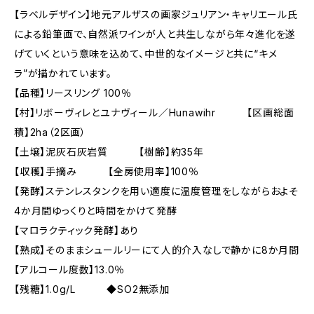
【ラベルデザイン】地元アルザスの画家ジュリアン・キャリエール氏
による鉛筆画で、自然派ワインが人と共生しながら年々進化を遂
げていくという意味を込めて、中世的なイメージと共に“キメ
ラ”が描かれています。
【品種】リースリング 100％
【村】リボーヴィレとユナヴィール／Hunawihr 【区画総面
積】2ha（2区画）
【土壌】泥灰石灰岩質 【樹齢】約35年
【収穫】手摘み 【全房使用率】100％
【発酵】ステンレスタンクを用い適度に温度管理をしながらおよそ
4か月間ゆっくりと時間をかけて発酵
【マロラクティック発酵】あり
【熟成】そのままシュールリーにて人的介入なしで静かに8か月間
【アルコール度数】13.0％
【残糖】1.0g/L ◆SO2無添加