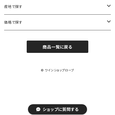
ローヌ
ラングドック・ルーション
シャルル・エドシック
スロヴァキア
チリ
福袋
産地で探す
ロワール
ローヌ
ジャン・ラルマン
オーストリア
アメリカ
シャンパーニュセット
アメリカ
価格で探す
コトーシャンプノワ
ロワール
オレゴン州
オレゴン州
ジャン・ルイ・ヴェルニョン
スペイン
ワインセット
オーストラリア
3,000円未満
ジュラ・サヴォワ
ジュラ・サヴォワ
商品一覧に戻る
ワシントン州
ワシントン州
デュラロ
アメリカ
スペイン
3,000円～4,999円
シャンパーニュ
カリフォルニア州
カリフォルニア州
オレゴン州
ドゥラモット
スロヴァキア
5,000円～6,999円
© ワインショップローブ
プロヴァンス
ワシントン州
ドワイヤール
チリ
7,000円～9,999円
カリフォルニア州
ノワック
ドイツ
10,000円～19,999円
ショップに質問する