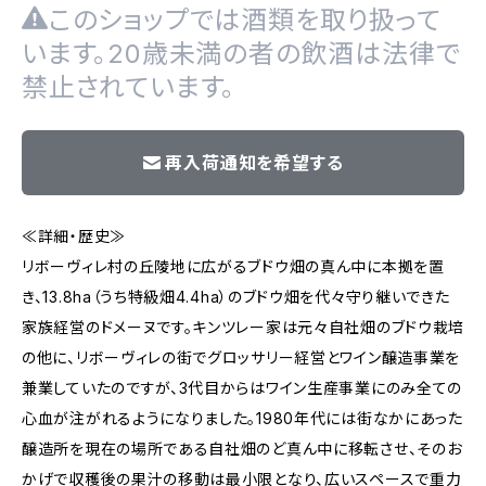
このショップでは酒類を取り扱って
います。20歳未満の者の飲酒は法律で
禁止されています。
再入荷通知を希望する
≪詳細・歴史≫
リボーヴィレ村の丘陵地に広がるブドウ畑の真ん中に本拠を置
き、13.8ha（うち特級畑4.4ha）のブドウ畑を代々守り継いできた
家族経営のドメーヌです。キンツレー家は元々自社畑のブドウ栽培
の他に、リボーヴィレの街でグロッサリー経営とワイン醸造事業を
兼業していたのですが、3代目からはワイン生産事業にのみ全ての
心血が注がれるようになりました。1980年代には街なかにあった
醸造所を現在の場所である自社畑のど真ん中に移転させ、そのお
かげで収穫後の果汁の移動は最小限となり、広いスペースで重力