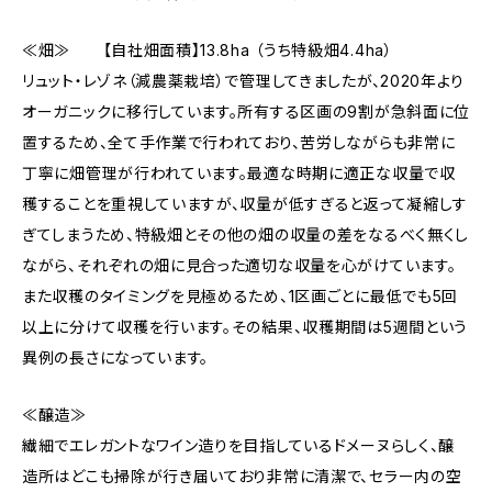
≪畑≫ 【自社畑面積】13.8ha （うち特級畑4.4ha）
リュット・レゾネ（減農薬栽培）で管理してきましたが、2020年より
オーガニックに移行しています。所有する区画の9割が急斜面に位
置するため、全て手作業で行われており、苦労しながらも非常に
丁寧に畑管理が行われています。最適な時期に適正な収量で収
穫することを重視していますが、収量が低すぎると返って凝縮しす
ぎてしまうため、特級畑とその他の畑の収量の差をなるべく無くし
ながら、それぞれの畑に見合った適切な収量を心がけています。
また収穫のタイミングを見極めるため、1区画ごとに最低でも5回
以上に分けて収穫を行います。その結果、収穫期間は5週間という
異例の長さになっています。
≪醸造≫
繊細でエレガントなワイン造りを目指しているドメーヌらしく、醸
造所はどこも掃除が行き届いており非常に清潔で、セラー内の空