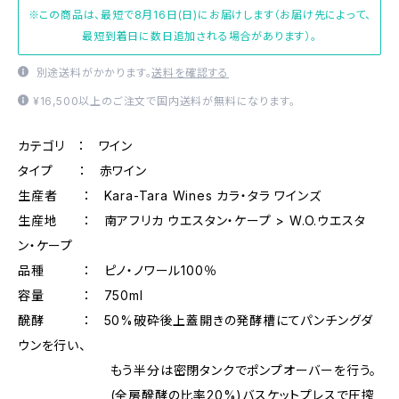
※この商品は、最短で8月16日(日)にお届けします（お届け先によって、
最短到着日に数日追加される場合があります）。
別途送料がかかります。
送料を確認する
¥16,500以上のご注文で国内送料が無料になります。
カテゴリ ： ワイン
タイプ ： 赤ワイン
生産者 ： Kara-Tara Wines カラ・タラ ワインズ
生産地 ： 南アフリカ ウエスタン・ケープ > W.O.ウエスタ
ン・ケープ
品種 ： ピノ・ノワール100％
容量 ： 750ml
醗酵 ： 50%破砕後上蓋開きの発酵槽にてパンチングダ
ウンを行い、
もう半分は密閉タンクでポンプオーバーを行う。
(全房醗酵の比率20%)バスケットプレスで圧搾