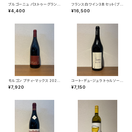
ブルゴーニュ パストゥーグラン 2
フランス白ワイン3本セット（ブル
021 コンフュロン コトティド 赤
ゴーニュ アリゴテ レ・クリュゾッ
¥4,400
¥16,500
ワイン 750ml
ト 2023・シャブリ ペル・アスペ
ラ 2023・リースリング テュルク
ハイム 2023） 送料無料
モルゴン プティ・マックス 2022
コート・デュ・ジュラ トゥルソー
ギィ・ブルトン 赤ワイン 750ml
ド・ラ・ヴァレ 2023 クールベ 赤
¥7,920
¥7,150
ワイン ジュラ 750ml