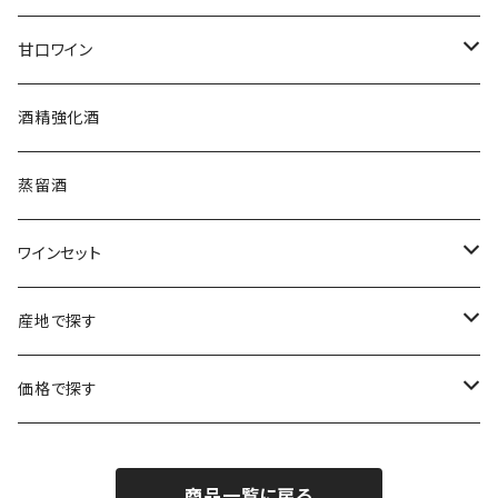
ブルゴーニュ
アルザス
クリスチャン・ゴセ
オーストラリア
スロヴァキア
甘口ワイン
プロヴァンス
シュッド・ウエスト
クロード・カザル
ニュージーランド
オーストラリア
フランス
酒精強化酒
ボルドー
ブルゴーニュ
ソーテルヌ
ジェローム・ルフェーヴル
南アフリカ
ニュージーランド
蒸留酒
ラングドック・ルーション
ボルドー
シャルトーニュ・タイエ
チリ
南アフリカ
ワインセット
ローヌ
ラングドック・ルーション
シャルル・エドシック
スロヴァキア
チリ
福袋
産地で探す
ロワール
ローヌ
ジャン・ラルマン
オーストリア
アメリカ
シャンパーニュセット
アメリカ
価格で探す
コトーシャンプノワ
ロワール
オレゴン州
オレゴン州
ジャン・ルイ・ヴェルニョン
スペイン
ワインセット
オーストラリア
3,000円未満
ジュラ・サヴォワ
ジュラ・サヴォワ
商品一覧に戻る