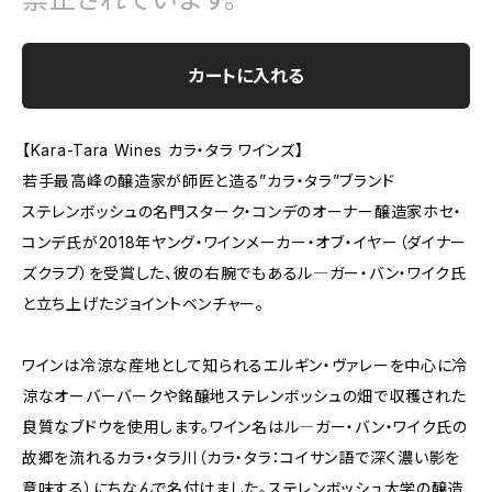
カートに入れる
【Kara-Tara Wines カラ・タラ ワインズ】
若手最高峰の醸造家が師匠と造る”カラ・タラ”ブランド
ステレンボッシュの名門スターク・コンデのオーナー醸造家ホセ・
コンデ氏が2018年ヤング・ワインメーカー・オブ・イヤー（ダイナー
ズクラブ）を受賞した、彼の右腕でもあるル―ガー・バン・ワイク氏
と立ち上げたジョイントベンチャー。
ワインは冷涼な産地として知られるエルギン・ヴァレーを中心に冷
涼なオーバーバークや銘醸地ステレンボッシュの畑で収穫された
良質なブドウを使用します。ワイン名はル―ガー・バン・ワイク氏の
故郷を流れるカラ・タラ川（カラ・タラ：コイサン語で深く濃い影を
意味する）にちなんで名付けました。ステレンボッシュ大学の醸造