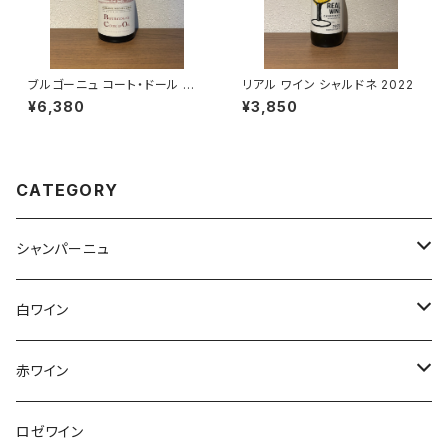
ブルゴーニュ コート・ドール ル
リアル ワイン シャルドネ 2022
ージュ 2023 ミシェル・グロ 赤
¥6,380
¥3,850
ワイン 750ml
CATEGORY
シャンパーニュ
アンリ・ジロー
白ワイン
アンリ・ビリオ・フィス
フランス
赤ワイン
アルザス
エティエンヌ・ルフェーヴル
ドイツ
フランス
ロゼワイン