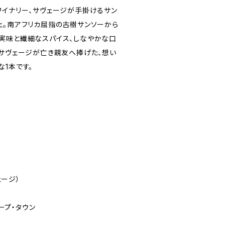
ワイナリー、サヴェージが手掛けるサン
ェ。南アフリカ屈指の古樹サンソーから
実味と繊細なスパイス、しなやかな口
・サヴェージが亡き親友へ捧げた、想い
1本です。
ェージ）
ケープ・タウン