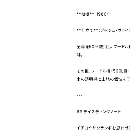
**植樹**：1980年
**仕立て**：ブッシュ・ヴァ
全房を50％使用し、フード
酵。
その後、フードル樽・500L樽
来の透明感と土地の個性を丁
---
## テイスティングノート
イチゴやサクランボを思わせ