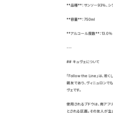
**品種**：サンソー93％、シラ
**容量**：750ml
**アルコール度数**：13.0％
---
## キュヴェについて
「Follow the Line」
親友であり、ヴィニュロンで
ヴェです。
使用されるブドウは、南アフ
とされる区画。その友人が生