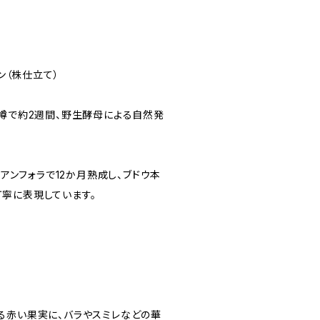
イン（株仕立て）
ル樽で約2週間、野生酵母による自然発
・アンフォラで12か月熟成し、ブドウ本
寧に表現しています。
る赤い果実に、バラやスミレなどの華