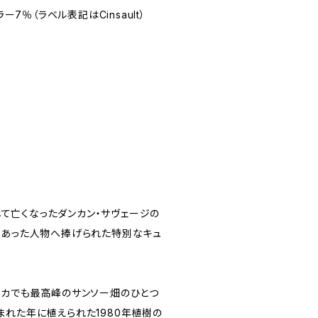
ー7％（ラベル表記はCinsault）
は、若くして亡くなったダンカン・サヴェージの
もあった人物へ捧げられた特別なキュ
リカでも最高峰のサンソー畑のひとつ
まれた年に植えられた1980年植樹の