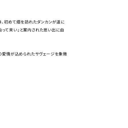
は、初めて畑を訪れたダンカンが道に
）を辿って来い」と案内された思い出に由
の愛情が込められたサヴェージを象徴
）