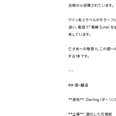
古樹から収穫されています。
ワイン名とラベルのモチーフ
迷い、電話で「電線（Line
来しています。
亡き友への敬意と、この畑へ
する1本です。
---
## 畑・醸造
**産地**：Darling（ダーリン
**土壌**：風化した花崗岩