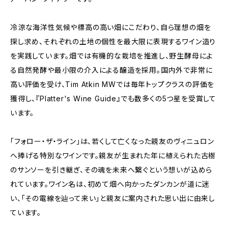
冷涼な海洋性気候や標高の高い畑にこだわり、自ら理想の畑を
探し求め、それぞれの土地の個性を最大限に表現するワイン造り
を実践しています。畑では有機的な栽培を推進し、野生酵母によ
る自然発酵や最小限の介入による醸造を採用。国内外で非常に
高い評価を受け、Tim Atkin MWでは毎年トップクラスの評価を
獲得し、『Platter's Wine Guide』でも数多くの5つ星を受賞して
います。
「フォロー・ザ・ライン」は、若くして亡くなった親友のヴィニュロン
へ捧げる特別なワインです。親友が生まれた年に植えられた古樹
のサンソーを引き継ぎ、その魂を未来へ繋ぐという想いが込めら
れています。ワイン名は、初めて畑へ向かったダンカンが道に迷
い、「その電線を辿って来い」と親友に案内された思い出に由来し
ています。