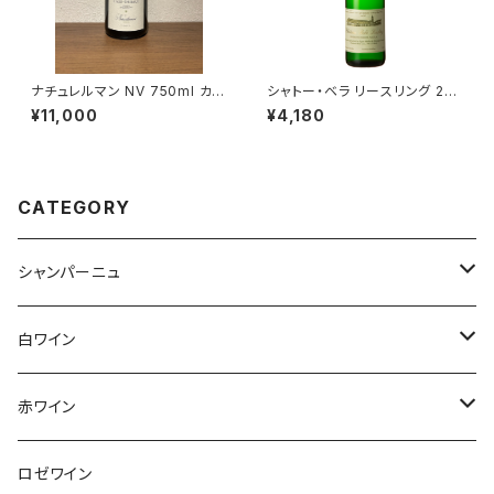
ナチュレルマン NV 750ml カゼ
シャトー・ベラ リースリング 202
ティボー シャンパーニュ ムニエ
3 エゴン・ミュラー 白ワイン ス
¥11,000
¥4,180
100％ フランス
ロヴァキア 750ml
CATEGORY
シャンパーニュ
アンリ・ジロー
白ワイン
アンリ・ビリオ・フィス
フランス
赤ワイン
アルザス
エティエンヌ・ルフェーヴル
ドイツ
フランス
ロゼワイン