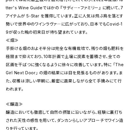
tter's Wine Guideではかの 『サディ―・ファミリー』 に続いて、7
アイテムが 5-Star を獲得しています。正に人気は飛ぶ鳥を落とす
勢いで世界中のワインラヴァ―に広がっており、日本でもCovid-1
9が収った暁の初来日が待ち望まれています。
≪畑≫
手掛ける畑のおよそ半分は完全な有機栽培で、残りの畑も肥料を
極限まで抑えており、10年計画で土壌に炭素を蓄積させ、全ての
区画を干ばつに強くなるように徐々に改善しています。特に 「The
Girl Next Door」 の畑の結果には目を見張るものがあります。ま
た、収穫は涼しい早朝に、厳密に選果しながら全て手摘みにて行
われます。
≪醸造≫
醸造においても徹底して自然の摂理に沿いながら、経験に裏打ち
された天性の感性を用いて、ダンカンらしいアプローチでワイン造
りを行っています。