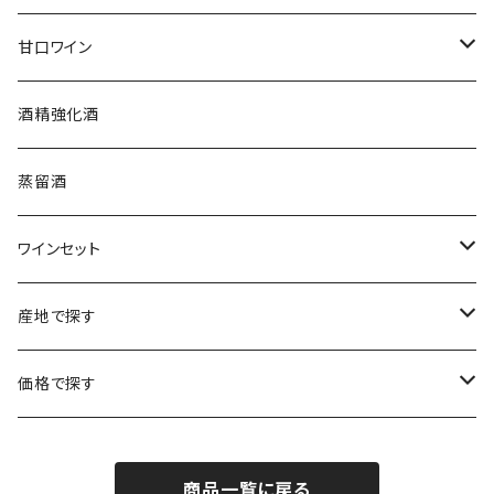
ブルゴーニュ
アルザス
クリスチャン・ゴセ
オーストラリア
スロヴァキア
甘口ワイン
プロヴァンス
シュッド・ウエスト
クロード・カザル
ニュージーランド
オーストラリア
フランス
酒精強化酒
ボルドー
ブルゴーニュ
ソーテルヌ
ジェローム・ルフェーヴル
南アフリカ
ニュージーランド
蒸留酒
ラングドック・ルーション
ボルドー
シャルトーニュ・タイエ
チリ
南アフリカ
ワインセット
ローヌ
ラングドック・ルーション
シャルル・エドシック
スロヴァキア
チリ
福袋
産地で探す
ロワール
ローヌ
ジャン・ラルマン
オーストリア
アメリカ
シャンパーニュセット
アメリカ
価格で探す
コトーシャンプノワ
ロワール
オレゴン州
オレゴン州
ジャン・ルイ・ヴェルニョン
スペイン
ワインセット
オーストラリア
3,000円未満
ジュラ・サヴォワ
ジュラ・サヴォワ
商品一覧に戻る