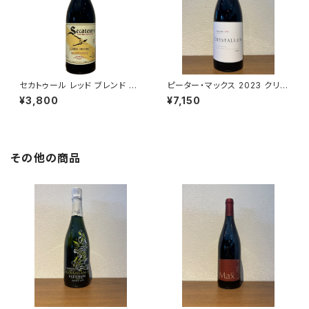
セカトゥール レッド ブレンド 20
ピーター・マックス 2023 クリス
24 750ml A.A.バーデンホース
タルム
¥3,800
¥7,150
ト
その他の商品