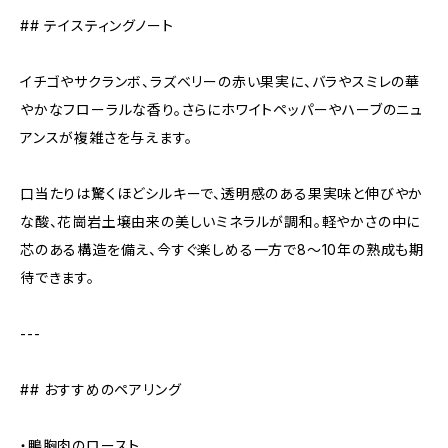
## テイスティングノート
イチゴやサクランボ、ラズベリーの赤い果実に、バラやスミレの華
やかなフローラルな香り。さらにホワイトペッパーやハーブのニュ
アンスが複雑さを与えます。
口当たりは驚くほどシルキーで、透明感のある果実味と伸びやか
な酸、花崗岩土壌由来の美しいミネラルが調和。軽やかさの中に
芯のある構造を備え、今すぐ楽しめる一方で8〜10年の熟成も期
待できます。
---
## おすすめのペアリング
・鴨胸肉のロースト