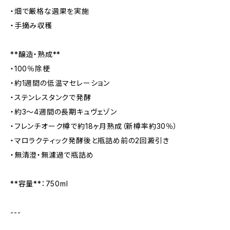
・畑で厳格な選果を実施
・手摘み収穫
**醸造・熟成**
・100％除梗
・約1週間の低温マセレーション
・ステンレスタンクで発酵
・約3〜4週間の長期キュヴェゾン
・フレンチオーク樽で約18ヶ月熟成（新樽率約30％）
・マロラクティック発酵後と瓶詰め前の2回澱引き
・無清澄・無濾過で瓶詰め
**容量**：750ml
---