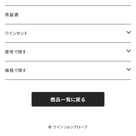
ボルドー
ブルゴーニュ
ソーテルヌ
ジェローム・ルフェーヴル
南アフリカ
ニュージーランド
蒸留酒
ラングドック・ルーション
ボルドー
シャルトーニュ・タイエ
チリ
南アフリカ
ワインセット
ローヌ
ラングドック・ルーション
シャルル・エドシック
スロヴァキア
チリ
福袋
産地で探す
ロワール
ローヌ
ジャン・ラルマン
オーストリア
アメリカ
シャンパーニュセット
アメリカ
価格で探す
コトーシャンプノワ
ロワール
オレゴン州
オレゴン州
ジャン・ルイ・ヴェルニョン
スペイン
ワインセット
オーストラリア
3,000円未満
ジュラ・サヴォワ
ジュラ・サヴォワ
商品一覧に戻る
ワシントン州
ワシントン州
デュラロ
アメリカ
スペイン
3,000円～4,999円
シャンパーニュ
カリフォルニア州
カリフォルニア州
オレゴン州
ドゥラモット
スロヴァキア
5,000円～6,999円
© ワインショップローブ
プロヴァンス