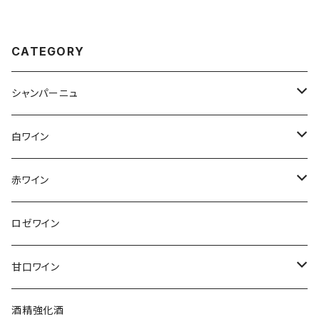
CATEGORY
シャンパーニュ
アンリ・ジロー
白ワイン
アンリ・ビリオ・フィス
フランス
赤ワイン
アルザス
エティエンヌ・ルフェーヴル
ドイツ
フランス
ロゼワイン
ブルゴーニュ
アルザス
クリスチャン・ゴセ
オーストラリア
スロヴァキア
甘口ワイン
プロヴァンス
シュッド・ウエスト
クロード・カザル
ニュージーランド
オーストラリア
フランス
酒精強化酒