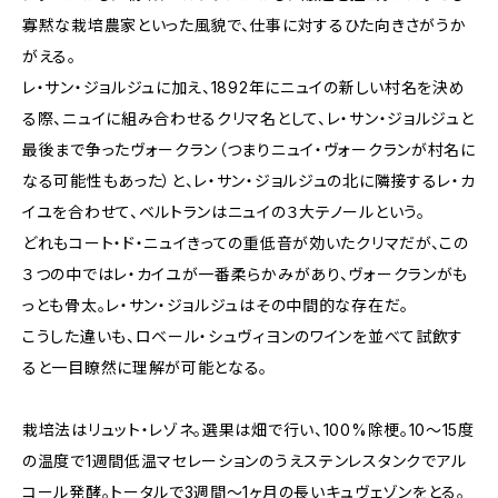
寡黙な栽培農家といった風貌で、仕事に対するひた向きさがうか
がえる。
レ・サン・ジョルジュに加え、1892年にニュイの新しい村名を決め
る際、ニュイに組み合わせるクリマ名として、レ・サン・ジョルジュと
最後まで争ったヴォークラン（つまりニュイ・ヴォークランが村名に
なる可能性もあった）と、レ・サン・ジョルジュの北に隣接するレ・カ
イユを合わせて、ベルトランはニュイの３大テノールという。
どれもコート・ド・ニュイきっての重低音が効いたクリマだが、この
３つの中ではレ・カイユが一番柔らかみがあり、ヴォークランがも
っとも骨太。レ・サン・ジョルジュはその中間的な存在だ。
こうした違いも、ロベール・シュヴィヨンのワインを並べて試飲す
ると一目瞭然に理解が可能となる。
栽培法はリュット・レゾネ。選果は畑で行い、100%除梗。10〜15度
の温度で1週間低温マセレーションのうえステンレスタンクでアル
コール発酵。トータルで3週間〜1ヶ月の長いキュヴェゾンをとる。