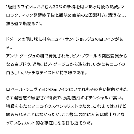
1級畑のワインはおおむね30%の新樽を用い18ヶ月間の熟成。マ
ロラクティック発酵終了後と瓶詰め直前の２回澱引き。清澄なし、
無ろ過で瓶詰めだ。
ドメーヌの隠し球に村名ニュイ・サン・ジョルジュの白ワインがあ
る。
アンリ・グージュの畑で発見された、ピノ・ノワールの突然変異から
なる白ブドウ、通称、ピノ・グージュから造られ、いかにもニュイの
白らしい、リッチなテイストが持ち味である。
ロベール・シュヴィヨンの赤ワインはいずれもその高い樹齢がもた
らす濃密感や緻密さが特徴で、長期熟成のポテンシャルが高い。
特級をもたないニュイのスペシャリストのため、これまではさほど
顧みられることはなかったが、ここ数年の間に人気は鰻上りとな
っている。カルト的な存在になる日も近そうだ。