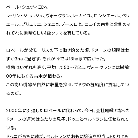
ベール・シュヴィヨン。
レ・サン・ジョルジュ、ヴォークラン、レ・カイユ、ロンシエール、ペリ
エール、プリュリエ、シェニョ、ブースロと、ニュイの南側と北側のそ
れぞれに素晴らしい1級クリマを有している。
ロベールが父モーリスの下で働き始めた頃、ドメーヌの規模はわ
ずか3haに過ぎず、それが今では13haまで広がった。
樹齢はいずれも高く、平均して50〜75年。ヴォークランには樹齢1
00年にもなる古木が植わる。
この高い樹齢が自然に収量を抑え、ブドウの凝縮度に貢献してい
るのだ。
2000年に引退したロベールに代わって、今日、会社組織となった
ドメーヌの運営はふたりの息子、ドゥニとベルトランに任せられて
いる。
ドゥニがおもに栽培、ベルトランがおもに醸造を担当。ふたりとも