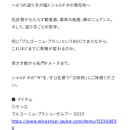
〜4つの造り手が描くシャルドネの現在地〜
石灰質がもたらす緊張感、果実の純度、樽のニュアンス。
そして、造り手ごとの哲学。
同じ「ブルゴーニュ・ブラン」というAOCでありながら、
これほどまでに表情が変わるのか。
若き才能から名門ドメーヌまで。
シャルドネの“今”を、ぜひ五感で「立体的」にご体感くださ
い。
■ アイテム
①テシエ
ブルゴーニュ・ブラン レ・ゼルブー 2023
https://www.wineshop-laube.com/items/13334463
9