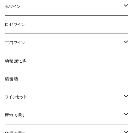
アンリ・ビリオ・フィス
フランス
赤ワイン
アルザス
エティエンヌ・ルフェーヴル
ドイツ
フランス
ロゼワイン
ブルゴーニュ
アルザス
クリスチャン・ゴセ
オーストラリア
スロヴァキア
甘口ワイン
プロヴァンス
シュッド・ウエスト
クロード・カザル
ニュージーランド
オーストラリア
フランス
酒精強化酒
ボルドー
ブルゴーニュ
ソーテルヌ
ジェローム・ルフェーヴル
南アフリカ
ニュージーランド
蒸留酒
ラングドック・ルーション
ボルドー
シャルトーニュ・タイエ
チリ
南アフリカ
ワインセット
ローヌ
ラングドック・ルーション
シャルル・エドシック
スロヴァキア
チリ
福袋
産地で探す
ロワール
ローヌ
ジャン・ラルマン
オーストリア
アメリカ
シャンパーニュセット
アメリカ