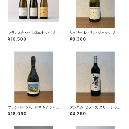
フランス白ワイン3本セット（ブル
リュリー レ・サン・ジャック ブラ
ゴーニュ アリゴテ レ・クリュゾッ
ン 2023 ドメーヌ・ド・ヴィレー
¥16,500
¥8,360
ト 2023・シャブリ ペル・アスペ
ヌ 白ワイン 750ml
ラ 2023・リースリング テュルク
ハイム 2023） 送料無料
ブラン・ド・シャルドネ NV シャヴ
ダンハム セラーズ スリー レッグ
ォスト シャンパーニュ 750ml
ド レッド 2023 赤ワイン 750m
¥16,060
¥4,290
l