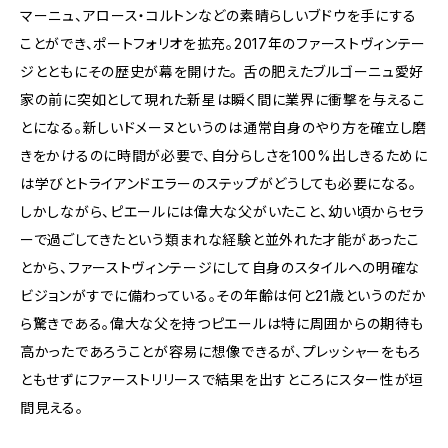
マーニュ、アロース・コルトンなどの素晴らしいブドウを手にする
ことができ、ポートフォリオを拡充。2017年のファーストヴィンテー
ジとともにその歴史が幕を開けた。 舌の肥えたブルゴーニュ愛好
家の前に突如として現れた新星は瞬く間に業界に衝撃を与えるこ
とになる。新しいドメーヌというのは通常自身のやり方を確立し磨
きをかけるのに時間が必要で、自分らしさを100%出しきるために
は学びとトライアンドエラーのステップがどうしても必要になる。
しかしながら、ピエールには偉大な父がいたこと、幼い頃からセラ
ーで過ごしてきたという類まれな経験と並外れた才能があったこ
とから、ファーストヴィンテージにして自身のスタイルへの明確な
ビジョンがすでに備わっている。その年齢は何と21歳というのだか
ら驚きである。偉大な父を持つピエールは特に周囲からの期待も
高かったであろうことが容易に想像できるが、プレッシャーをもろ
ともせずにファーストリリースで結果を出すところにスター性が垣
間見える。