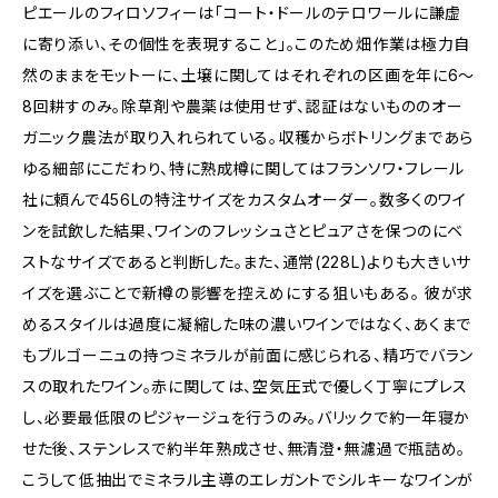
ピエールのフィロソフィーは「コート・ドールのテロワールに謙虚
に寄り添い、その個性を表現すること」。このため畑作業は極力自
然のままをモットーに、土壌に関してはそれぞれの区画を年に6～
8回耕すのみ。除草剤や農薬は使用せず、認証はないもののオー
ガニック農法が取り入れられている。収穫からボトリングまであら
ゆる細部にこだわり、特に熟成樽に関してはフランソワ・フレール
社に頼んで456Lの特注サイズをカスタムオーダー。数多くのワイ
ンを試飲した結果、ワインのフレッシュさとピュアさを保つのにベ
ストなサイズであると判断した。また、通常(228L)よりも大きいサ
イズを選ぶことで新樽の影響を控えめにする狙いもある。 彼が求
めるスタイルは過度に凝縮した味の濃いワインではなく、あくまで
もブルゴーニュの持つミネラルが前面に感じられる、精巧でバラン
スの取れたワイン。赤に関しては、空気圧式で優しく丁寧にプレス
し、必要最低限のピジャージュを行うのみ。バリックで約一年寝か
せた後、ステンレスで約半年熟成させ、無清澄・無濾過で瓶詰め。
こうして低抽出でミネラル主導のエレガントでシルキーなワインが