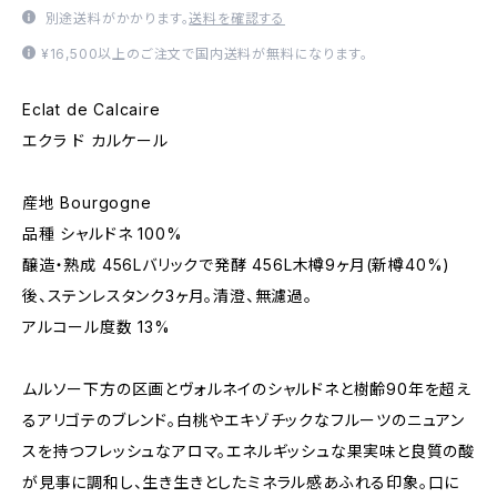
別途送料がかかります。
送料を確認する
¥16,500以上のご注文で国内送料が無料になります。
Eclat de Calcaire
エクラ ド カルケール
産地 Bourgogne
品種 シャルドネ 100%
醸造・熟成 456Lバリックで発酵 456L木樽9ヶ月(新樽40%)
後、ステンレスタンク3ヶ月。清澄、無濾過。
アルコール度数 13%
ムルソー下方の区画とヴォルネイのシャルドネと樹齢90年を超え
るアリゴテのブレンド。白桃やエキゾチックなフルーツのニュアン
スを持つフレッシュなアロマ。エネルギッシュな果実味と良質の酸
が見事に調和し、生き生きとしたミネラル感あふれる印象。口に