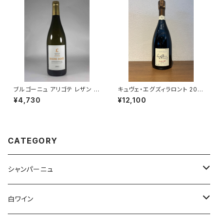
ブルゴーニュ アリゴテ レザン ド
キュヴェ・エグズィラロント 201
レ 2021 750ml ミシェル ラファ
4 ル・ブリュン・セルヴネイ シャ
¥4,730
¥12,100
ルジュ 白ワイン フランス ブルゴ
ンパーニュ 750ml
ーニュ
CATEGORY
シャンパーニュ
アンリ・ジロー
白ワイン