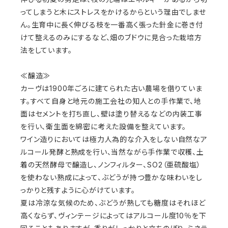
ってしまうと木にストレスをかけるからという理由でしませ
ん。生育中に長く伸びる枝を一番高く張った針金に巻き付
けて整えるのみにするなど、畑のブドウに見合った栽培方
法をしています。
≪醸造≫
カーヴは1900年ごろに建てられた古い農場を借りていま
す。すべて自身と地元の施工会社の知人との手作業で、地
面はセメントを打ち直し、壁は塗り替えるなどの内装工事
を行い、衛生面を綿密に考えた設備を整えています。
ワイン造りにおいては極力人為的な介入をしない自然なア
ルコール発酵と熟成を行い、当然ながら手作業で収穫、土
着の天然酵母で醸造し、ノンフィルター、SO2（亜硫酸塩）
を使わない熟成によって、ぶどうが持つ豊かな味わいをし
っかりと残すように心がけています。
夏は冷涼な気候のため、ぶどうが熟しても糖度はそれほど
高くならず、ヴィンテージによってはアルコール度10％を下