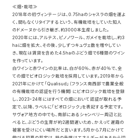
≪畑・栽培≫
2018年の初ヴィンテージは、0.75haのシャスラの畑を運よ
く、間もなくリタイアするという、有機栽培をしていた知人
のドメーヌから引き継ぎ、約3000本生産しました。
2020年には、アルテス、ピノノワール、ガメイを栽培し、約3
haに畑を拡大、その後、少しずつキュヴェ数を増やしてい
き、現在は賃貸を含めた4.5haのぶどう畑で6種類のワイン
を作っています。
白ワインと赤ワインの比率は、白が60％、赤が40％で、全
ての畑でビオロジック栽培を採用しています。2019年から
2021年にかけて「Qualisud」（フランス南西部で農業全般
の有機栽培の認証を行う機関）にビオロジック栽培を登録
し、2023・24年にはすべての畑において認証が取れる予
定で、以降、ラベルに「ビオロジック」を表記する予定です。
サヴォア地方の中でも、南部にあるシャンベリー周辺と比
べると、ぶどうの生育が約2週間遅いため、かえって遅霜の
被害を受けにくい場所だと言います。5月から7月にかけて
伸びる初夏の剪定は、枝の先端はエネルギーがあるから切