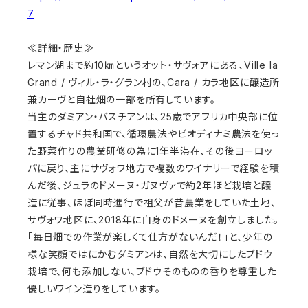
7
≪詳細・歴史≫
レマン湖まで約10㎞というオット・サヴォアにある、Ville la
Grand / ヴィル・ラ・グラン村の、Cara / カラ地区に醸造所
兼カーヴと自社畑の一部を所有しています。
当主のダミアン・バスチアンは、25歳でアフリカ中央部に位
置するチャド共和国で、循環農法やビオディナミ農法を使っ
た野菜作りの農業研修の為に1年半滞在、その後ヨーロッ
パに戻り、主にサヴォワ地方で複数のワイナリーで経験を積
んだ後、ジュラのドメーヌ・ガヌヴァで約2年ほど栽培と醸
造に従事、ほぼ同時進行で祖父が昔農業をしていた土地、
サヴォワ地区に、2018年に自身のドメーヌを創立しました。
「毎日畑での作業が楽しくて仕方がないんだ！」と、少年の
様な笑顔ではにかむダミアンは、自然を大切にしたブドウ
栽培で、何も添加しない、ブドウそのものの香りを尊重した
優しいワイン造りをしています。