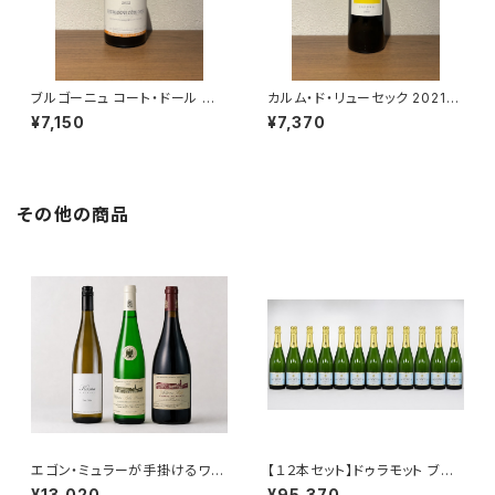
ブルゴーニュ コート・ドール ル
カルム・ド・リューセック 2021
ージュ 2022 トロ・ボー 赤ワイ
極甘口 貴腐ワイン ソーテルヌ 7
¥7,150
¥7,370
ン ブルゴーニュ 750ml
50ml
その他の商品
エゴン・ミュラーが手掛けるワイ
【１２本セット】ドゥラモット ブリ
ン3本セット（シャトーベラ リー
ュット NV シャンパーニュ 750
¥13,020
¥95,370