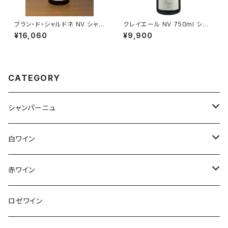
ブラン・ド・シャルドネ NV シャヴ
クレイエール NV 750ml シャ
ォスト シャンパーニュ 750ml
ンパーニュ ムニエ シャルドネ フ
¥16,060
¥9,900
ランス
CATEGORY
シャンパーニュ
アンリ・ジロー
白ワイン
アンリ・ビリオ・フィス
フランス
赤ワイン
アルザス
エティエンヌ・ルフェーヴル
ドイツ
フランス
ロゼワイン
ブルゴーニュ