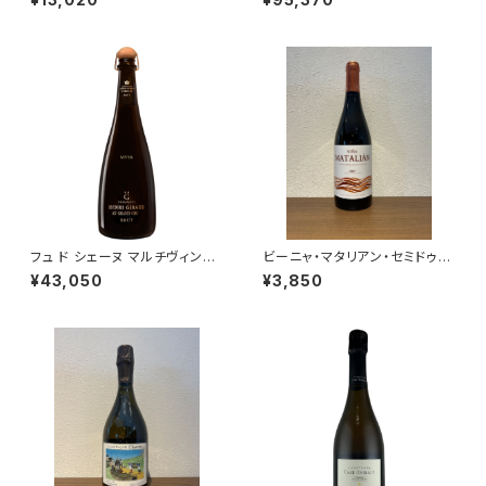
スリング 2023・シャトーベラ カ
ml
ベルネ・ソーヴィニヨン 2019・
カンタ リースリング 2024）
フュ ド シェーヌ マルチヴィンテ
ビーニャ・マタリアン・セミドゥル
ージ 箱なし 750ml アンリ ジ
セ 2024 プリミティーボ・コリャ
¥43,050
¥3,850
ロー シャンパーニュ フランス 正
ンテス 白ワイン スペイン 750
規品
ml