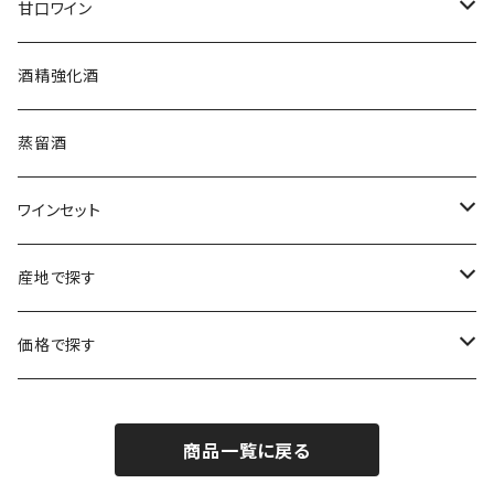
アルザス
クリスチャン・ゴセ
オーストラリア
スロヴァキア
甘口ワイン
プロヴァンス
シュッド・ウエスト
クロード・カザル
ニュージーランド
オーストラリア
フランス
酒精強化酒
ボルドー
ブルゴーニュ
ソーテルヌ
ジェローム・ルフェーヴル
南アフリカ
ニュージーランド
蒸留酒
ラングドック・ルーション
ボルドー
シャルトーニュ・タイエ
チリ
南アフリカ
ワインセット
ローヌ
ラングドック・ルーション
シャルル・エドシック
スロヴァキア
チリ
福袋
産地で探す
ロワール
ローヌ
ジャン・ラルマン
オーストリア
アメリカ
シャンパーニュセット
アメリカ
価格で探す
コトーシャンプノワ
ロワール
オレゴン州
オレゴン州
ジャン・ルイ・ヴェルニョン
スペイン
ワインセット
オーストラリア
3,000円未満
ジュラ・サヴォワ
ジュラ・サヴォワ
商品一覧に戻る
ワシントン州
ワシントン州
デュラロ
アメリカ
スペイン
3,000円～4,999円