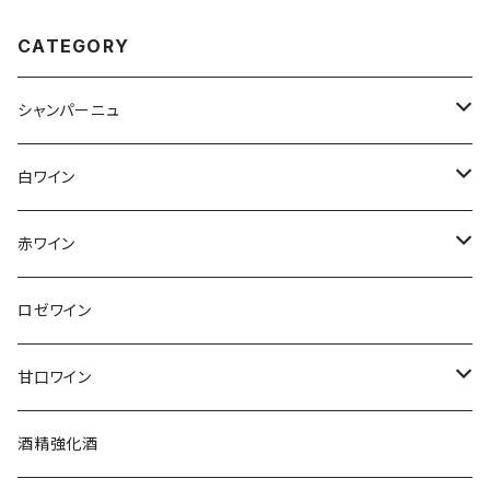
CATEGORY
シャンパーニュ
アンリ・ジロー
白ワイン
アンリ・ビリオ・フィス
フランス
赤ワイン
アルザス
エティエンヌ・ルフェーヴル
ドイツ
フランス
ロゼワイン
ブルゴーニュ
アルザス
クリスチャン・ゴセ
オーストラリア
スロヴァキア
甘口ワイン
プロヴァンス
シュッド・ウエスト
クロード・カザル
ニュージーランド
オーストラリア
フランス
酒精強化酒