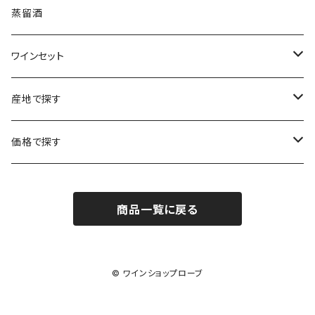
ボルドー
ブルゴーニュ
ソーテルヌ
ジェローム・ルフェーヴル
南アフリカ
ニュージーランド
蒸留酒
ラングドック・ルーション
ボルドー
シャルトーニュ・タイエ
チリ
南アフリカ
ワインセット
ローヌ
ラングドック・ルーション
シャルル・エドシック
スロヴァキア
チリ
福袋
産地で探す
ロワール
ローヌ
ジャン・ラルマン
オーストリア
アメリカ
シャンパーニュセット
アメリカ
価格で探す
コトーシャンプノワ
ロワール
オレゴン州
オレゴン州
ジャン・ルイ・ヴェルニョン
スペイン
ワインセット
オーストラリア
3,000円未満
ジュラ・サヴォワ
ジュラ・サヴォワ
商品一覧に戻る
ワシントン州
ワシントン州
デュラロ
アメリカ
スペイン
3,000円～4,999円
シャンパーニュ
カリフォルニア州
カリフォルニア州
オレゴン州
ドゥラモット
スロヴァキア
5,000円～6,999円
© ワインショップローブ
プロヴァンス
ワシントン州
ドワイヤール
チリ
7,000円～9,999円