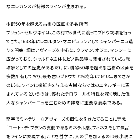
なエレガンスが特徴のワインが生まれる。
樹齢50年を超える古樹の区画を多数所有
ブリュン・セルヴネイは、この村で5世代に渡ってブドウ栽培を行っ
てきた。1933年にレコルタン・マニピュランとしてシャンパーニュ造
りを開始。畑はアヴィーズを中心に、クラマン、オジェ、マンシーに
広がっており、シャルドネ主体にピノ系品種も栽培されている。栽
培家としての歴史があるだけに、樹齢50年を超える古樹の区画を
多数所有しており、最も古いブドウだと植樹年は1910年までさか
のぼる。ワインに複雑さを与える古樹ならではのエネルギーに恵
まれているというのは、優れたテロワールの特性を深く映した偉
大なシャンパーニュを生むための非常に重要な要素である。
堅牢でミネラリーなアヴィーズの個性を引きたてることに専念
「コート・デ・ブランの真髄であるミネラル感、フィネスそして気品
をワインに表現する」ことを哲学に、人の手を加えるのは最小限に