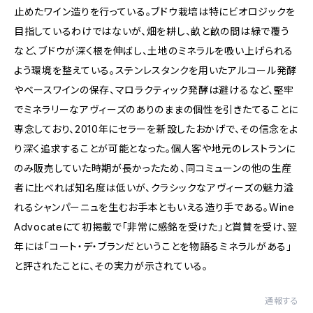
止めたワイン造りを行っている。ブドウ栽培は特にビオロジックを
目指しているわけではないが、畑を耕し、畝と畝の間は緑で覆う
など、ブドウが深く根を伸ばし、土地のミネラルを吸い上げられる
よう環境を整えている。ステンレスタンクを用いたアルコール発酵
やベースワインの保存、マロラクティック発酵は避けるなど、堅牢
でミネラリーなアヴィーズのありのままの個性を引きたてることに
専念しており、2010年にセラーを新設したおかげで、その信念をよ
り深く追求することが可能となった。個人客や地元のレストランに
のみ販売していた時期が長かったため、同コミューンの他の生産
者に比べれば知名度は低いが、クラシックなアヴィーズの魅力溢
れるシャンパーニュを生むお手本ともいえる造り手である。Wine
Advocateにて初掲載で「非常に感銘を受けた」と賞賛を受け、翌
年には「コート・デ・ブランだということを物語るミネラルがある」
と評されたことに、その実力が示されている。
通報する