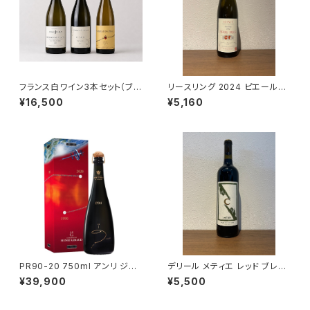
フランス白ワイン3本セット（ブル
リースリング 2024 ピエール・フ
ゴーニュ アリゴテ レ・クリュゾッ
リック 白ワイン 750ml
¥16,500
¥5,160
ト 2023・シャブリ ペル・アスペ
ラ 2023・リースリング テュルク
ハイム 2023） 送料無料
PR90-20 750ml アンリ ジロ
デリール メティエ レッド ブレン
ー シャンパーニュ フランス 正規
ド 2022 デリール・セラーズ 赤
¥39,900
¥5,500
品
ワイン 750ml