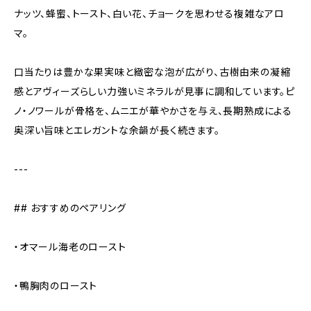
ナッツ、蜂蜜、トースト、白い花、チョークを思わせる複雑なアロ
マ。
口当たりは豊かな果実味と緻密な泡が広がり、古樹由来の凝縮
感とアヴィーズらしい力強いミネラルが見事に調和しています。ピ
ノ・ノワールが骨格を、ムニエが華やかさを与え、長期熟成による
奥深い旨味とエレガントな余韻が長く続きます。
---
## おすすめのペアリング
・オマール海老のロースト
・鴨胸肉のロースト