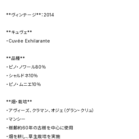
**ヴィンテージ**：2014
**キュヴェ**
・Cuvée Exhilarante
**品種**
・ピノ・ノワール80％
・シャルドネ10％
・ピノ・ムニエ10％
**畑・栽培**
・アヴィーズ、クラマン、オジェ（グラン・クリュ）
・マンシー
・樹齢約60年の古樹を中心に使用
・畑を耕し、草生栽培を実施