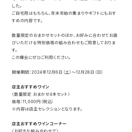
した。
ご自宅用はもちろん、年末年始の集まりやギフトにもおす
すめの内容です。
数量限定のおまかせセットのほか、お好みに合わせてお選
びいただける特別価格の組み合わせもご用意しておりま
す。
この機会にぜひご利用ください。
開催期間：
2024
年
12
月
6
日（土）〜
12
月
28
日（日）
店主おすすめワイン
〈数量限定 おまかせ
4
本セット〉
価格：
11,000
円（税込）
※
内容は店主セレクションとなります。
店主おすすめワインコーナー
〈お好きな組み合わせで〉