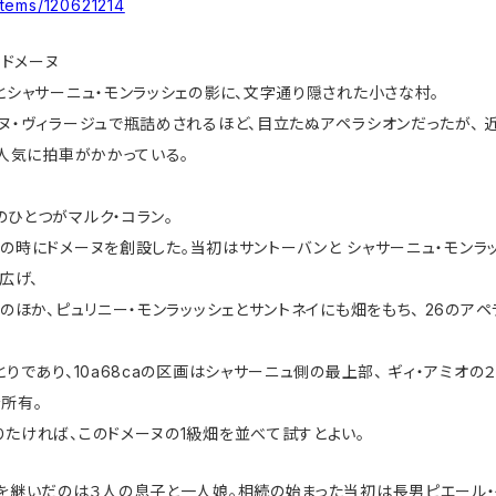
items/120621214
ドメーヌ
とシャサーニュ・モンラッシェの影に、文字通り隠された小さな村。
ヌ・ヴィラージュで瓶詰めされるほど、目立たぬアペラシオンだったが、 
に人気に拍車がかかっている。
ひとつがマルク・コラン。
6歳の時にドメーヌを創設した。当初はサントーバンと シャサーニュ・モンラ
広げ、
ェのほか、ピュリニー・モンラッッシェとサントネイにも畑をもち、 26のア
とりであり、10a68caの区画はシャサーニュ側の最上部、 ギィ・アミオ
所有。
たければ、このドメーヌの1級畑を並べて試すとよい。
を継いだのは３人の息子と一人娘。相続の始まった当初は長男ピエール・イ