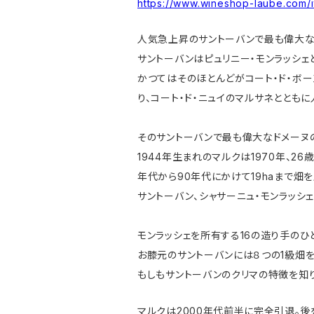
https://www.wineshop-laube.com/
人気急上昇のサントーバンで最も偉大な
サントーバンはピュリニー・モンラッシェ
かつてはそのほとんどがコート・ド・ボー
り、コート・ド・ニュイのマルサネととも
そのサントーバンで最も偉大なドメーヌの
1944年生まれのマルクは1970年、2
年代から90年代にかけて19haまで畑を
サントーバン、シャサーニュ・モンラッシ
モンラッシェを所有する16の造り手のひ
お膝元のサントーバンには８つの1級畑を
もしもサントーバンのクリマの特徴を知り
マルクは2000年代前半に完全引退。後