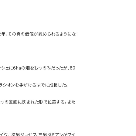
近年、その真の価値が認められるようにな
ッシェに6haの畑をもつのみだったが、80
ペラシオンを手がけるまでに成長した。
の２つの区画に挟まれた形で位置する。また
ヴ、 次男ジョゼフ、三男ダミアンがワイ