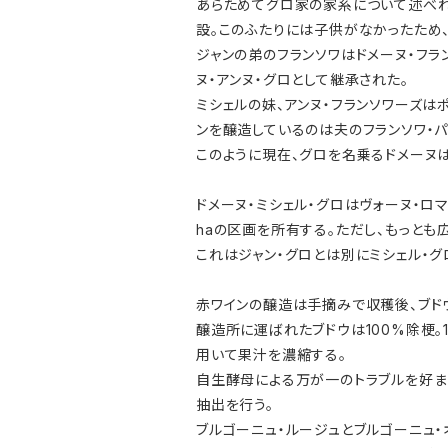
あらためてグロ家の家系について述べれ
設。このふたりには子供がなかったため
ジャンの弟のフランソワはドメーヌ・フラ
ヌ・アンヌ・グロとして継承された。
ミシェルの妹、アンヌ・フランソワーズはポ
ンを醸造しているのは夫のフランソワ・パ
このように現在、グロを名乗るドメーヌ
ドメーヌ・ミシェル・グロはヴォーヌ・ロ
haの区画を所有する。ただし、もっとも広
これはジャン・グロとは別にミシェル・
赤ワインの醸造は手摘みで収穫後、ブド
醸造所に運ばれたブドウは100%除梗。
用いて果汁を濃縮する。
自生酵母による万が一のトラブルを好ま
抽出を行う。
ブルゴーニュ・ルージュとブルゴーニュ・