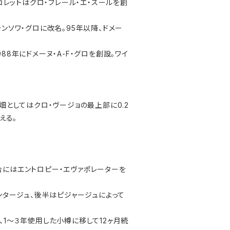
レットはグロ・フレール・エ・スールを創
ンソワ・グロに改名。95年以降、ドメー
8年にドメーヌ・A-F・グロを創設。ワイ
畑としてはクロ・ヴージョの最上部に0.2
える。
合にはエントロピー・エヴァポレーターを
タージュ、後半はピジャージュによって
、1〜３年使用した小樽に移して12ヶ月続