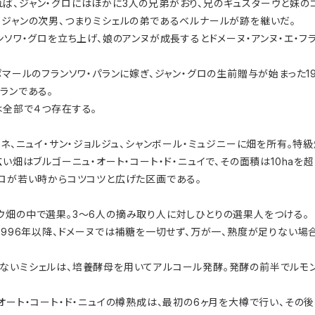
ば、ジャン・グロにはほかに3人の兄弟がおり、兄のギュスターヴと妹のコ
、ジャンの次男、つまりミシェルの弟であるベルナールが跡を継いだ。
ンソワ・グロを立ち上げ、娘のアンヌが成長するとドメーヌ・アンヌ・エ・フラ
マールのフランソワ・パランに嫁ぎ、ジャン・グロの生前贈与が始まった198
ランである。
は全部で４つ存在する。
マネ、ニュイ・サン・ジョルジュ、シャンボール・ミュジニーに畑を所有。特級
い畑はブルゴーニュ・オート・コート・ド・ニュイで、その面積は10haを超
グロが若い時からコツコツと広げた区画である。
ウ畑の中で選果。3〜6人の摘み取り人に対しひとりの選果人をつける。
1996年以降、ドメーヌでは補糖を一切せず、万が一、熟度が足りない場
ないミシェルは、培養酵母を用いてアルコール発酵。発酵の前半でルモン
オート・コート・ド・ニュイの樽熟成は、最初の6ヶ月を大樽で行い、その後