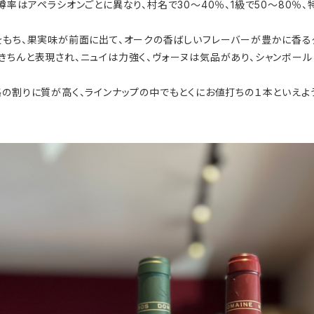
率はアペラシオンごとに異なり、村名で30〜40％、1級で50〜80％、
をもち、果実味が前面に出て、オークの香ばしいフレーバーが豊かに香るタ
きちんと表現され、ニュイは力強く、ヴォーヌは気品があり、シャンボール
の割りに質が高く、ラインナップの中でもとくにお値打ちの１本といえよ