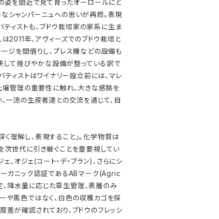
その姿を間近で見て育ったオーロールにと
かなシャンパーニュへの思いが再燃。表現
・バティストも、ブドウ栽培家の家系に生ま
2011年、アヴィーズでのブドウ栽培と
レージを間借りし、プレス機などの設備も
、決して煌びやかな設備が整っている訳で
バティストはワイナリー設立前には、マレ
、土壌管理の重要性に触れ、大きな感銘を
い、一流の生産者達との交流を通じて、自
く理解し、表現すること」。化学物質は
を次世代に引き継ぐことを重要視してい
ジェ、オジェ(コート・デ・ブラン)、さらにシ
ーガニック認証であるABマーク(Agric
た剪定、降水量に応じた草生管理、表層のみ
レーや黒色ではなく、白色の収穫カゴを採
度差が確認されており、ブドウのフレッシ