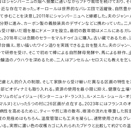
。母はシャンパーニュの畑へ頻繁に通いながらブドウ栽培を続けており、
身近な存在であった。オーロールは世界的なバレエ団で活躍後、自然豊
て歩むことを決意し2011年にシャンパーニュへと帰郷した。夫のジャン
分野に進み、カーボン製の義肢装具のデザインなどに携わっていた。二人は
から受け継いだ畑を基にドメーヌを設立。最初の数年間はメニルにあるガ
た。2018年には念願のセラーをマルドゥイユに購入。古い蔵であるため
1台備え、思い描いたワイン造りを実践できる土台を整えた。夫のジャン・
ヨンで研修を受け、そこで初めて樽による自然酵母発酵や、馬による耕作
や醸造のノウハウを深めるため、二人はアンセルム・セロスにも教えを乞
配慮と人的介入の制限、そして家族から受け継いだ異なる区画の特性を深
一部ビオディナミも取り入れる。資源の使用を最小限に抑え、健康な土壌
クリュのピュイジュー(モンターニュ・ド・ランス)、ル・メニル・シュール・オ
・マルヌ)といった5つの村に26区画が点在する。2023年にはフランスのオ
得。ブドウの耐病性を高めるために、ティーや煎じ液の散布、樹液の流れを尊重し
度の見極めはもちろん、温度管理にも工夫を凝らし、通常使用されるグ
いる。実際に濃い色の収穫カゴに入れられたブドウと比較して約2℃の温