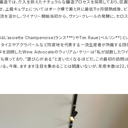
醸造では、介入を抑えたナチュラルな醸造プロセスを採用しており、区画
せ、上級キュヴェについてはオーク樽で澱と共に最低11ヶ月間熟成後、ビ
流を活かし、ワイナリー開始当初から、ヴァン・クレールの発酵に、セロス
ssiette Champenoise(ランス***)やTim Raue(ベルリン
ュ・タイエやアグラパールなど同産地を代表する一流生産者が所属する団体
ヌを訪問したWine Advocateのウィリアム・ケリーは「私が試飲した
も保っており、”遊び心がある”と言いたくなるほどだ。この最初の訪問
いる。今後、ますます注目を集めることは間違いないが、年産本数は22，