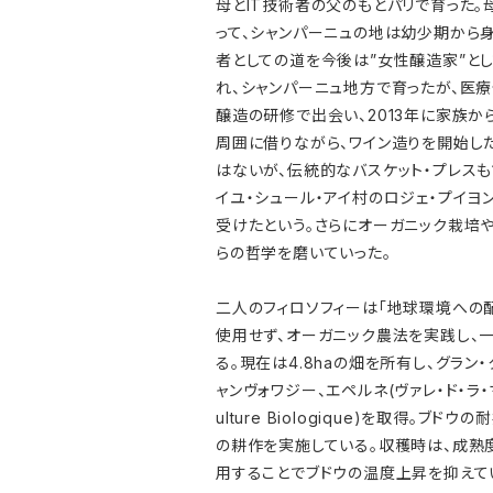
母とIT技術者の父のもとパリで育った
って、シャンパーニュの地は幼少期から
者としての道を今後は”女性醸造家”とし
れ、シャンパーニュ地方で育ったが、医療
醸造の研修で出会い、2013年に家族
周囲に借りながら、ワイン造りを開始し
はないが、伝統的なバスケット・プレスも
イユ・シュール・アイ村のロジェ・プイ
受けたという。さらにオーガニック栽培
らの哲学を磨いていった。
二人のフィロソフィーは「地球環境への
使用せず、オーガニック農法を実践し、
る。現在は4.8haの畑を所有し、グラン・
ャンヴォワジー、エペルネ(ヴァレ・ド・ラ
ulture Biologique)を取
の耕作を実施している。収穫時は、成熟
用することでブドウの温度上昇を抑えて