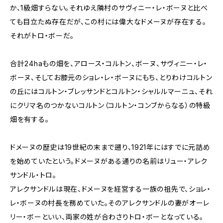
か、1級畑すらない。それゆえ隣村のサヴィニー・レ・ボーヌと比べ
ても目立たぬ存在だが、この村には偉大なドメーヌが存在する。
それがトロ・ボーだ。
合計24haもの畑を、アロース・コルトン、ボーヌ、サヴィニー・レ・
ボーヌ、そしてお膝元のショレ・レ・ボーヌにもち、とりわけコルトン
の丘にはコルトン・ブレッサンドとコルトン・シャルルマーニュ、それ
にクリマ名のつかないコルトン（コルトン・コンブからなる）の特級
畑を有する。
ドメーヌの歴史は19世紀の末まで遡り、1921年にはすでに元詰め
を始めていたという。ドメーヌがある通りの名前はリュー・アレク
サンドル・トロ。
アレクサンドルは現在、ドメーヌを経営する一族の祖先で、ショレ・
レ・ボーヌの村長を務めていた。そのアレクサンドルの妻がオーレ
リー・ボーといい、両家の姓が合わさりトロ・ボーとなっている。