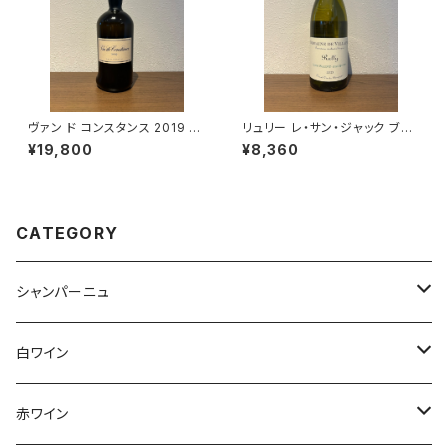
ヴァン ド コンスタンス 2019 50
リュリー レ・サン・ジャック ブラ
0ml クライン コンスタンシア 甘
ン 2023 ドメーヌ・ド・ヴィレー
¥19,800
¥8,360
口ワイン 南アフリカ コンスタン
ヌ 白ワイン 750ml
シア 化粧箱入
CATEGORY
シャンパーニュ
アンリ・ジロー
白ワイン
アンリ・ビリオ・フィス
フランス
赤ワイン