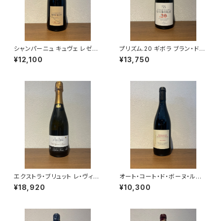
シャンパーニュ キュヴェ レゼル
プリズム.20 ギボラ ブラン・ド・
ヴェ ブリュット ブラン ド ブラン
ブラン シャンパーニュ グラン・ク
¥12,100
¥13,750
NV 750ml アサイー ルクレー
リュ 750ml
ル エ フィス フランス
エクストラ・ブリュット レ・ヴィー
オート・コート・ド・ボーヌ・ルー
ニュ・ドートルフォワ 2021 ラエ
ジュ レ・コテ 2022 ドメーヌ・
¥18,920
¥10,300
ルト・フレール シャンパーニュ ム
ド・カシオペ 赤ワイン ブルゴー
ニエ100％ 750ml
ニュ 750ml