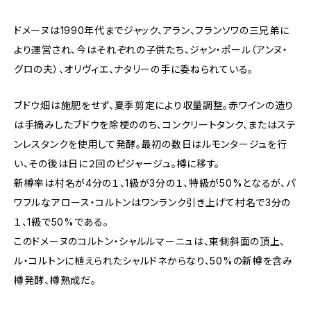
ドメーヌは1990年代までジャック、アラン、フランソワの三兄弟に
より運営され、今はそれぞれの子供たち、ジャン・ポール（アンヌ・
グロの夫）、オリヴィエ、ナタリーの手に委ねられている。
ブドウ畑は施肥をせず、夏季剪定により収量調整。赤ワインの造り
は手摘みしたブドウを除梗ののち、コンクリートタンク、またはステ
ンレスタンクを使用して発酵。最初の数日はルモンタージュを行
い、その後は日に２回のピジャージュ。樽に移す。
新樽率は村名が4分の１、1級が3分の１、特級が50%となるが、パ
ワフルなアロース・コルトンはワンランク引き上げて村名で3分の
１、1級で50%である。
このドメーヌのコルトン・シャルルマーニュは、東側斜面の頂上、
ル・コルトンに植えられたシャルドネからなり、50%の新樽を含み
樽発酵、樽熟成だ。