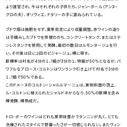
より運営され、今はそれぞれの子供たち、ジャン・ポール（アンヌ・
グロの夫）、オリヴィエ、ナタリーの手に委ねられている。
ブドウ畑は施肥をせず、夏季剪定により収量調整。赤ワインの造り
は手摘みしたブドウを除梗ののち、コンクリートタンク、またはステ
ンレスタンクを使用して発酵。最初の数日はルモンタージュを行
い、その後は日に２回のピジャージュ。樽に移す。
新樽率は村名が4分の１、1級が3分の１、特級が50%となるが、パ
ワフルなアロース・コルトンはワンランク引き上げて村名で3分の
１、1級で50%である。
このドメーヌのコルトン・シャルルマーニュは、東側斜面の頂上、
ル・コルトンに植えられたシャルドネからなり、50%の新樽を含み
樽発酵、樽熟成だ。
トロ・ボーのワインはどれも果実味豊かでタンニンが丸く、とても
洗練されたスタイルで野暮ったさが一切感じられない。またヴィン