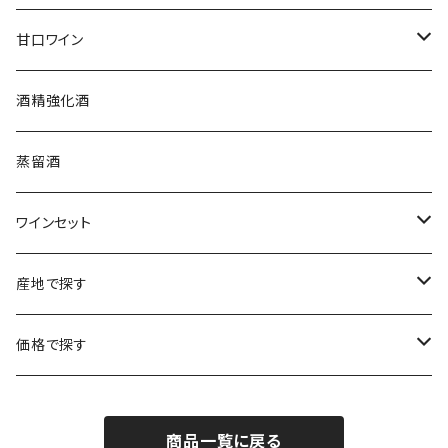
ブルゴーニュ
アルザス
クリスチャン・ゴセ
オーストラリア
スロヴァキア
甘口ワイン
プロヴァンス
シュッド・ウエスト
クロード・カザル
ニュージーランド
オーストラリア
フランス
酒精強化酒
ボルドー
ブルゴーニュ
ソーテルヌ
ジェローム・ルフェーヴル
南アフリカ
ニュージーランド
蒸留酒
ラングドック・ルーション
ボルドー
シャルトーニュ・タイエ
チリ
南アフリカ
ワインセット
ローヌ
ラングドック・ルーション
シャルル・エドシック
スロヴァキア
チリ
福袋
産地で探す
ロワール
ローヌ
ジャン・ラルマン
オーストリア
アメリカ
シャンパーニュセット
アメリカ
価格で探す
コトーシャンプノワ
ロワール
オレゴン州
オレゴン州
ジャン・ルイ・ヴェルニョン
スペイン
ワインセット
オーストラリア
3,000円未満
ジュラ・サヴォワ
ジュラ・サヴォワ
商品一覧に戻る