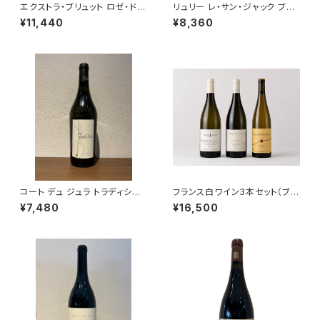
エクストラ・ブリュット ロゼ・ド・
リュリー レ・サン・ジャック ブラ
ムニエ NV ラエルト・フレール
ン 2023 ドメーヌ・ド・ヴィレー
¥11,440
¥8,360
ロゼ シャンパーニュ 750ml
ヌ 白ワイン 750ml
コート デュ ジュラ トラディショ
フランス白ワイン3本セット（ブル
ン 2022 750ml クールベ 白ワ
ゴーニュ アリゴテ レ・クリュゾッ
¥7,480
¥16,500
イン フランス ジュラ
ト 2023・シャブリ ペル・アスペ
ラ 2023・リースリング テュルク
ハイム 2023） 送料無料