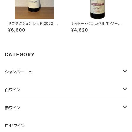
サブダクション レッド 2022 シ
シャトー・ベラ カベルネ・ソーヴ
ンクライン・ワイナリー 赤ワイン
ィニヨン 2019 エゴン・ミュラー
¥6,600
¥4,620
750ml
赤ワイン スロヴァキア 750ml
CATEGORY
シャンパーニュ
アンリ・ジロー
白ワイン
アンリ・ビリオ・フィス
フランス
赤ワイン
アルザス
エティエンヌ・ルフェーヴル
ドイツ
フランス
ロゼワイン