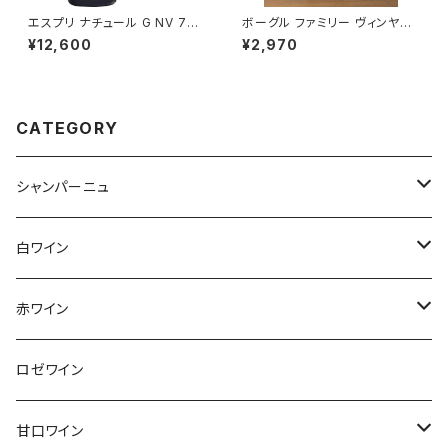
エスプリ ナチュール G NV 750
ボーグル ファミリー ヴィンヤー
ml アンリ ジロー シャンパーニ
ズ ヴィオニエ 2023
¥12,600
¥2,970
ュ フランス 正規品
CATEGORY
シャンパーニュ
アンリ・ジロー
白ワイン
アンリ・ビリオ・フィス
フランス
赤ワイン
アルザス
エティエンヌ・ルフェーヴル
ドイツ
フランス
ロゼワイン
ブルゴーニュ
アルザス
クリスチャン・ゴセ
オーストラリア
スロヴァキア
甘口ワイン