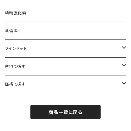
プロヴァンス
シュッド・ウエスト
クロード・カザル
ニュージーランド
オーストラリア
フランス
酒精強化酒
ボルドー
ブルゴーニュ
ソーテルヌ
ジェローム・ルフェーヴル
南アフリカ
ニュージーランド
蒸留酒
ラングドック・ルーション
ボルドー
シャルトーニュ・タイエ
チリ
南アフリカ
ワインセット
ローヌ
ラングドック・ルーション
シャルル・エドシック
スロヴァキア
チリ
福袋
産地で探す
ロワール
ローヌ
ジャン・ラルマン
オーストリア
アメリカ
シャンパーニュセット
アメリカ
価格で探す
コトーシャンプノワ
ロワール
オレゴン州
オレゴン州
ジャン・ルイ・ヴェルニョン
スペイン
ワインセット
オーストラリア
3,000円未満
ジュラ・サヴォワ
ジュラ・サヴォワ
商品一覧に戻る
ワシントン州
ワシントン州
デュラロ
アメリカ
スペイン
3,000円～4,999円
シャンパーニュ