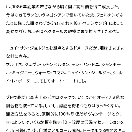
は、1986年創業の若さながら瞬く間に高評価を得て成長した。
今はなきモランというネゴシアンで働いていた父、フェルナンがふ
たりに残した畑はわずか3ha。それを18アペラシオン（年によって
変動あり）、およそ10ヘクタールの規模にまで拡大させたのだ。
ニュイ・サン・ジョルジュを拠点とするドメーヌだが、畑はさまざま
な村に点在。
マルサネ、ジュヴレ・シャンベルタン、モレ・サン・ドニ、シャンボー
ル・ミュジニー、ヴォーヌ・ロマネ、ニュイ・サン・ジョルジュ、ショレ
イ・レ・ボーヌ……、そしてオート・コートにも。
ブドウ栽培は事実上のビオロジックで、いくつかビオディナミ的な
調合物も使っている。しかし、認証を得るつもりはまったくない。
醸造方法をみると、原則的に100%除梗だがヴィンテージとクリ
マによってはいくらか梗を残す。10〜12度の低温マセレーションを
４、５日続けた後、自然にアルコール発酵。トータルで3週間のキュ