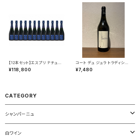
【12本セット】エスプリ ナチュー
コート デュ ジュラ トラディショ
ル G NV 750ml アンリ ジロー
ン 2022 750ml クールベ 白ワ
¥118,800
¥7,480
シャンパーニュ フランス 正規品
イン フランス ジュラ
箱なし 送料無料
CATEGORY
シャンパーニュ
アンリ・ジロー
白ワイン