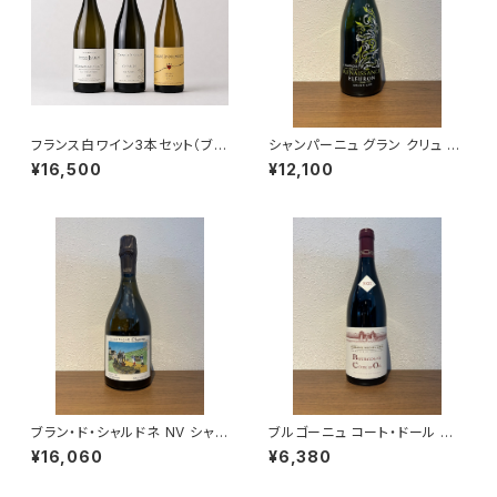
フランス白ワイン3本セット（ブル
シャンパーニュ グラン クリュ ブ
ゴーニュ アリゴテ レ・クリュゾッ
リュット キュヴェ フルロン NV 7
¥16,500
¥12,100
ト 2023・シャブリ ペル・アスペ
50ml シャンパーニュ・ド・ラ・ル
ラ 2023・リースリング テュルク
ネサンス フランス オジェ
ハイム 2023） 送料無料
ブラン・ド・シャルドネ NV シャヴ
ブルゴーニュ コート・ドール ル
ォスト シャンパーニュ 750ml
ージュ 2023 ミシェル・グロ 赤
¥16,060
¥6,380
ワイン 750ml