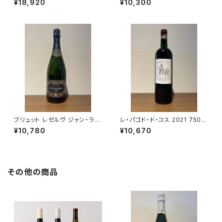
¥18,920
¥10,300
ルト・フレール シャンパーニュ ム
ド・カシオペ 赤ワイン ブルゴー
ニエ100％ 750ml
ニュ 750ml
ブリュット レゼルヴ ジャン・ラル
レ・パゴド・ド・コス 2021 750m
マン シャンパーニュ ヴェルズネ
l
¥10,780
¥10,670
イ 750ml
その他の商品