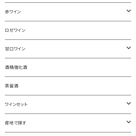
アンリ・ビリオ・フィス
フランス
赤ワイン
アルザス
エティエンヌ・ルフェーヴル
ドイツ
フランス
ロゼワイン
ブルゴーニュ
アルザス
クリスチャン・ゴセ
オーストラリア
スロヴァキア
甘口ワイン
プロヴァンス
シュッド・ウエスト
クロード・カザル
ニュージーランド
オーストラリア
フランス
酒精強化酒
ボルドー
ブルゴーニュ
ソーテルヌ
ジェローム・ルフェーヴル
南アフリカ
ニュージーランド
蒸留酒
ラングドック・ルーション
ボルドー
シャルトーニュ・タイエ
チリ
南アフリカ
ワインセット
ローヌ
ラングドック・ルーション
シャルル・エドシック
スロヴァキア
チリ
福袋
産地で探す
ロワール
ローヌ