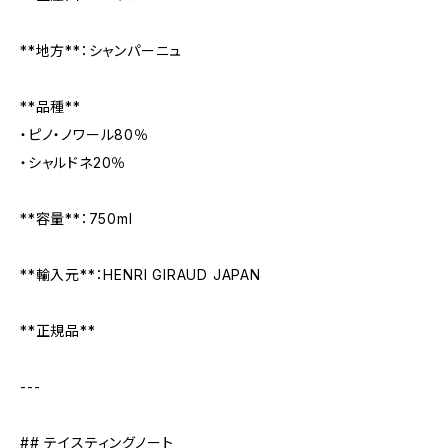
**地方**：シャンパーニュ
**品種**
・ピノ・ノワール80％
・シャルドネ20％
**容量**：750ml
**輸入元**：HENRI GIRAUD JAPAN
**正規品**
---
## テイスティングノート