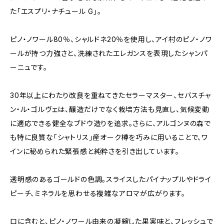
た「エスプリ・ナチュール G」。
ピノ・ノワール80％、シャルドネ20％を使用し、アイ村のピノ・ノワ
ールが持つ力強さと、洗練されたエレガンスを表現したシャンパ
ーニュです。
30年以上にわたり改良を重ねてきたセラーマスター、セバスチャ
ン・ル・ゴルヴェは、醸造だけでなく栽培方法も見直し、気候変動
に適応できる健全なブドウ造りを追求。さらに、アルゴンヌの森で
も特に良質な「シャトリス」産オーク樽を巧みに用いることで、ワ
インに秘められた緊張感と純粋さを引き出しています。
透明感のあるゴールドの色調。スライスしたパイナップルやドライ
ピーチ、ミネラルを思わせる複雑なアロマが広がります。
口に含むと、ピノ・ノワール由来の凝縮した果実味と、フレッシュで