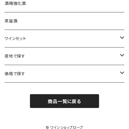
シュッド・ウエスト
クロード・カザル
ニュージーランド
オーストラリア
フランス
酒精強化酒
ボルドー
ブルゴーニュ
ソーテルヌ
ジェローム・ルフェーヴル
南アフリカ
ニュージーランド
蒸留酒
ラングドック・ルーション
ボルドー
シャルトーニュ・タイエ
チリ
南アフリカ
ワインセット
ローヌ
ラングドック・ルーション
シャルル・エドシック
スロヴァキア
チリ
福袋
産地で探す
ロワール
ローヌ
ジャン・ラルマン
オーストリア
アメリカ
シャンパーニュセット
アメリカ
価格で探す
コトーシャンプノワ
ロワール
オレゴン州
オレゴン州
ジャン・ルイ・ヴェルニョン
スペイン
ワインセット
オーストラリア
3,000円未満
ジュラ・サヴォワ
ジュラ・サヴォワ
商品一覧に戻る
ワシントン州
ワシントン州
デュラロ
アメリカ
スペイン
3,000円～4,999円
シャンパーニュ
カリフォルニア州
カリフォルニア州
オレゴン州
ドゥラモット
スロヴァキア
5,000円～6,999円
© ワインショップローブ