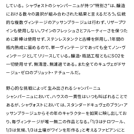
している。 シャヴォストのシャンパーニュが持つ“特別さ”は、醸造
における数々の選択が組み合わされた結果と言えるだろう。伝統
的な複数ヴィンテージのアッサンブラージュは行わず、リザーブワ
インも使用しない。ワインのフレッシュさとフルーティーさを保つた
めに新樽は使用せず、ステンレスタンクと古樽を併用し、1年間の
瓶内熟成に留めるので、単一ヴィンテージであっても全てノン・ヴ
ィンテージとしてリリースしている。醸造・瓶詰工程ともにSO2を
一切使用せず、無清澄、無濾過である。また全てのキュヴェがドサ
ージュ・ゼロのブリュット・ナチュールだ。
野心的な挑戦によって生み出されるシャンパーニュ
シャンパーニュにおいて、ハウスの一貫性はいつも叫ばれることで
あるが、シャヴォストにおいては、スタンダードキュヴェのブラン・ア
ッサンブラージュからその年のキャラクターを如実に映し出してお
り、毎ヴィンテージが唯一無二の作品となる。「1/3はテロワール、
1/3は気候、1/3は土壌がワインを形作る」と考えるファビアンにと