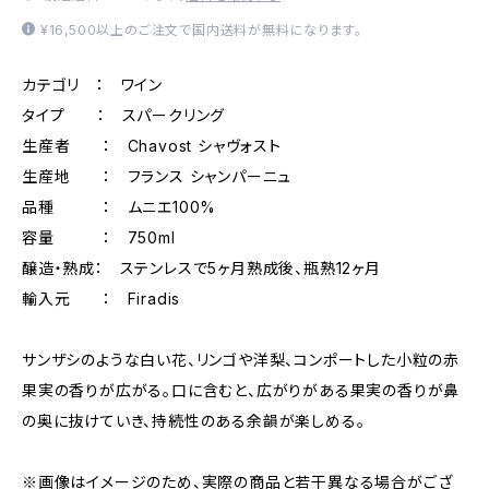
¥16,500以上のご注文で国内送料が無料になります。
カテゴリ ： ワイン
タイプ ： スパークリング
生産者 ： Chavost シャヴォスト
生産地 ： フランス シャンパーニュ
品種 ： ムニエ100%
容量 ： 750ml
醸造・熟成： ステンレスで5ヶ月熟成後、瓶熟12ヶ月
輸入元 ： Firadis
サンザシのような白い花、リンゴや洋梨、コンポートした小粒の赤
果実の香りが広がる。口に含むと、広がりがある果実の香りが鼻
の奥に抜けていき、持続性のある余韻が楽しめる。
※画像はイメージのため、実際の商品と若干異なる場合がござ