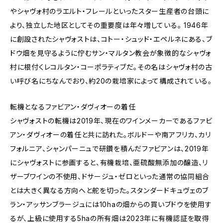
やシャヴォ村のラエルト・フレールといったスター生産者の台頭に
より、独立した地区としてその重要度は年々増している。 1946年
に創設されたシャヴォストは、コトー・シュッド・エペルネにある、ブ
ドウ畑を見守るように佇むサン・マルタン教会が象徴的なシャヴォ
村に根付くレコルタン・コーポラティブだ。その名はシャヴォ村の古
い呼び名にちなんでおり、約20の栽培家によって構成されている。
転機となるファビアン・ダヴィオーの着任
シャヴォストの転機は2019年、現在のワインメーカーであるファビ
アン・ダヴィオーの着任と共に訪れた。ボルドーや南アフリカ、カリ
フォルニア、シャンパーニュで研鑽を積んだファビアンは、2019年
にシャヴォストに参画すると、有機栽培、亜硫酸無添加の醸造、リ
ザーブワインの不使用、ドサージュ・ゼロといった通常の協同組合
とは大きく異なる方向へと舵を切った。スタンダードキュヴェのブ
ラン・アッサンブラージュには10haの畑からの買いブドウを使用す
るが、上級に使用する5haの所有畑は2023年に有機認証を取得