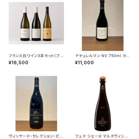
フランス白ワイン3本セット（ブル
ナチュレルマン NV 750ml カゼ
ゴーニュ アリゴテ レ・クリュゾッ
ティボー シャンパーニュ ムニエ
¥16,500
¥11,000
ト 2023・シャブリ ペル・アスペ
100％ フランス
ラ 2023・リースリング テュルク
ハイム 2023） 送料無料
ヴィンヤード・セレクション・ピノ
フュ ド シェーヌ マルチヴィンテ