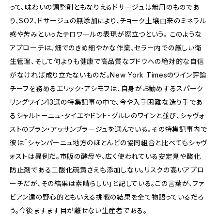
って、味わいの調整剤ともなりえるドサージュは無用のものであ
り、SO2、ドサージュの無添加により、チョーク土壌由来のミネラル
感や苦みといったテロワールの表現が際立つという。 このような
アプローチは、畑でのきめ細やかな作業、セラー内での厳しい衛
生管理、そして何よりも健康で高品質なブドウへの絶対的な自信
がなければ成り立たないものだ。New York Timesのワイン評論
チーフを務めるエリック・アシモフは、自身がお勧めするスパーク
リングワイン13選の特集記事の中で、今や入手困難な造り手であ
るシャルトーニュ・タイエやドント・グルレのワインと並び、シャヴォ
ストのブラン・アッサンブラージュを選んでいる。その特集記事内で
彼は「シャンパーニュ地方のほとんどの協同組合と比べてもシャヴ
ォストは異例だ。市販の酵母や、広く使われている安定剤や酸化
防止剤である二酸化硫黄さえも添加しない。リスクの高いアプロ
ーチだが、その結果は素晴らしい」と記している。この言葉が、ファ
ビアン達の野心的ともいえる挑戦の結果を全て物語っているだろ
う。今後ますます目が離せない生産者である。