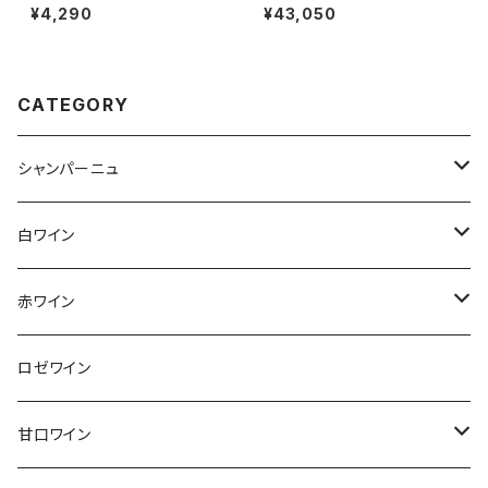
タージュ 2023 クライン・ザル
ージ 箱なし 750ml アンリ ジ
¥4,290
¥43,050
ゼ・ワインズ
ロー シャンパーニュ フランス 正
規品
CATEGORY
シャンパーニュ
アンリ・ジロー
白ワイン
アンリ・ビリオ・フィス
フランス
赤ワイン
アルザス
エティエンヌ・ルフェーヴル
ドイツ
フランス
ロゼワイン
ブルゴーニュ
アルザス
クリスチャン・ゴセ
オーストラリア
スロヴァキア
甘口ワイン
プロヴァンス