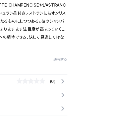
TE CHAMPENOISEやL’ASTRANC
ミシュラン星付きレストランにもオンリス
固たるものにしつつある。彼のシャンパ
まりますます注目度が高まっていくこ
への期待できる、決して見逃してはな
通報する
(0)