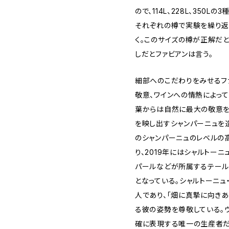
ので、114L、228L、350
それぞれの樽で実験を繰り返
く。このサイズの樽が正解だ
しだとファビアンは言う。
細部へのこだわりをみせるフ
敬意、ワインへの情熱によっ
葉からは自然に最大の敬意を
を映し出すシャンパーニュを
のシャンパーニュのレベルの
り、2019年にはシャルトー
パールなどが所属するテール・
となっている。シャルトーニュ
人であり、「畑に真摯に向き
る彼の姿勢を尊敬している。ヴ
確に表現する唯一の生産者だ