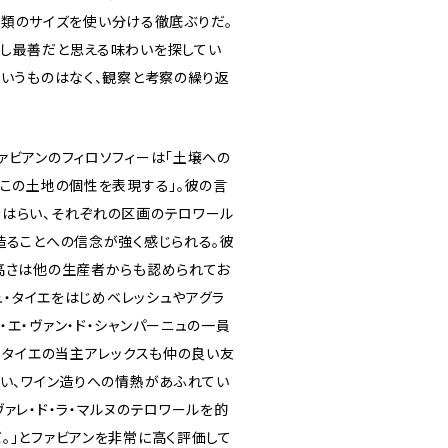
Lの3種類のサイズを使い分ける徹底ぶりだ。
し最善だと思える味わいを探してい
というものはなく、観察と考察の繰り返
ァビアンのフィロソフィーは「土壌への
てこの土地の個性を表現する」。彼の言
はらい、それぞれの区画のテロワール
造ることへの信念が強く感じられる。彼
高さは他の生産者からも認められてお
ニュ・タイエをはじめベレッシュやアグラ
エ・ヴァン・ド・シャンパーニュの一員
・タイエの当主アレックスも仲の良い友
あい、ワイン造りへの情熱があふれてい
ァレ・ド・ラ・マルヌのテロワールを的
。」とファビアンを非常に高く評価して