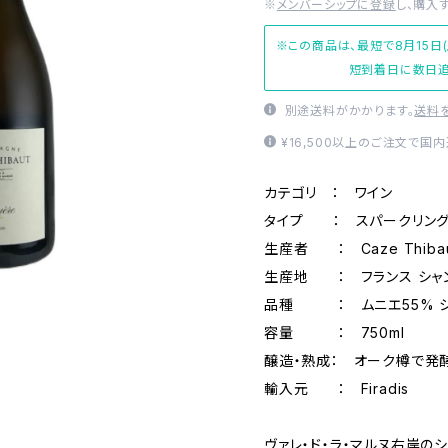
※
メンバーシップに登録
し、購入
※この商品は、最短で8月15日
短到着日に数日追
別途送料がかかります。
送料
¥16,500以上のご注文で国
カテゴリ ： ワイン
タイプ ： スパークリン
生産者 ： Caze Thiba
生産地 ： フランス シャ
品種 ： ムニエ55% シ
容量 ： 750ml
醸造・熟成： オーク樽で発酵
輸入元 ： Firadis
ヴァレ・ド・ラ・マルヌ右岸の