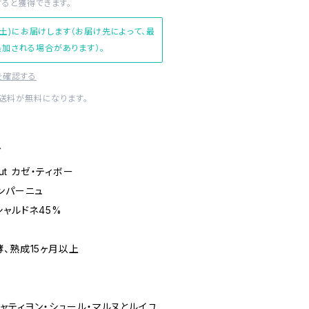
すると獲得できます。
(土)にお届けします（お届け先によって、最
加される場合があります）。
を確認する
内送料が無料になります。
グ
ut カゼ・ティボー
ンパーニュ
ャルドネ45%
、熟成15ヶ月以上
シャティヨン・シュール・マルヌとルイユ