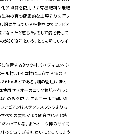
、化学物質を使用せず有機肥料や堆肥
微生物の育つ健康的な土壌造りを行っ
果、畑に生えている植物を見てファビア
姿になったと感じた。そして満を持して
のが2018年という、とても新しいワイ
に位置する3つの村、シャティヨン・シ
エール村、ルイユ村に点在する15の区
2.6haほどである。畑の管理はほと
は使用せずオーガニック栽培を行って
酵母のみを使い、アルコール発酵、ML
。ファビアンはステンレスタンクよりも
のすべての要素がより統合されると感
こだわっている。またオーク樽のサイズ
フレッシュすぎる味わいになってしまう