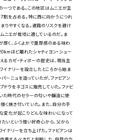
の一つである。この地区はムニエが主
約7割を占める。特に西に向かうにつれ
まりやすくなる。遅霜のリスクを避け
ムニエが栽培に適しているのだ。ま
が厚く、ふくよかで重厚感のある味わ
20kmほど離れたシャティヨン・シュー
構えるカゼ・ティボーの歴史は、現当主
にワイナリーを設立したところから始ま
ンパーニュを造っていたが、ファビアン
ブドウをネゴスに販売していた。ファビ
いた時代のセラーの匂いや醸造に使
強く焼き付いていた。また、自分の手
んな変化が起こりどんな味わいになって
りたいという強い好奇心から、父から
ワイナリーを立ち上げた。ファビアンは
改善するべきだと判断した。自然の力