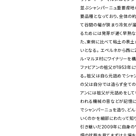
並ぶシャンパーニュ重要産地
要品種となっており、全体の
て谷間の幅が狭まり冷気が溜
るためには発芽が遅く早熟な
た、東側に比べて粘土の表土
いとなる。 エペルネから西に
ル・マルヌ村にワイナリーを
ファビアンの祖父が1953年
る。祖父は自ら元詰めでシャ
の父は自分では造らず全ての
アンには祖父が元詰めをして
われる機械の音などが記憶に
でシャンパーニュを造り、ど
いくのかを細部にわたって知
引き継いだ2009年に自身の
畑の状態を見てまずは土壌を