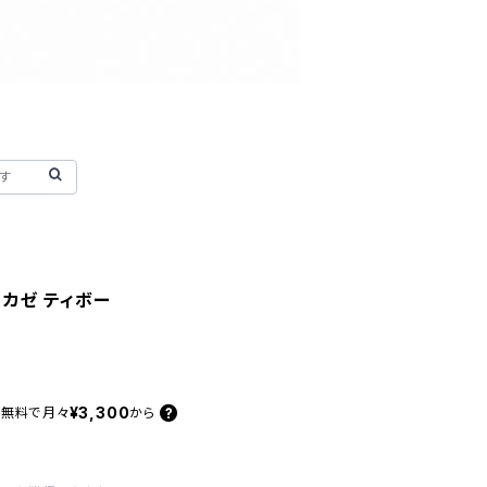
l カゼ ティボー
¥3,300
料無料で
月々
から