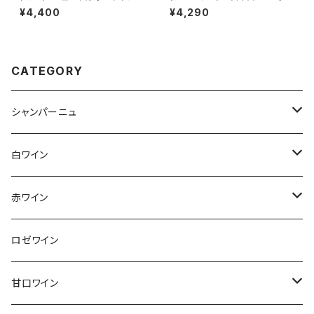
021 コンフュロン コトティド 赤
ド レッド 2023 赤ワイン 750m
¥4,400
¥4,290
ワイン 750ml
l
CATEGORY
シャンパーニュ
アンリ・ジロー
白ワイン
アンリ・ビリオ・フィス
フランス
赤ワイン
アルザス
エティエンヌ・ルフェーヴル
ドイツ
フランス
ロゼワイン
ブルゴーニュ
アルザス
クリスチャン・ゴセ
オーストラリア
スロヴァキア
甘口ワイン