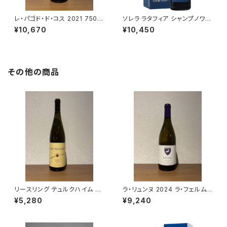
レ・パゴド・ド・コス 2021 750m
ソレラ ラタフィア シャンプノワ 5
l
00ml アンリ ジロー
¥10,670
¥10,450
その他の商品
リースリング テュルクハイム 20
ラ・リュンヌ 2024 ラ・フェルム・
23 750ml ツィント・フンブレヒ
ド・ラ・サンソニエール 白ワイン
¥5,280
¥9,240
ト 白ワイン フランス アルザス
750ml