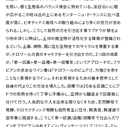
を用い、畑と生態系のバランス保全に努めている。渓谷沿いに畑
が広がるこの地は丘の上にあるモンターニュ・ド・ランスに比べ湿
度が高く、ビオディナミ栽培への取り組みにより多くの労力が求め
られる。しかし、こうして自然の力を引き出す事でブドウが根をよ
り地中深くに伸ばし、土中の微生物が活性化する環境が整備され
るという。土壌、植物、畑に住む生物全てのサイクルを尊重する事
が、テロワールの真のキャラクターを引き出すのだ。2つ目の改革
が、「単一区画+単一品種+単一収穫年」というアプローチだ。フラ
ビアンの求めるワイン像は「テロワールのピュアさ、力強さを余す
ことなく表現するワイン」。それを実現するための基本哲学として
自身の代よりこの方法を導入した。収穫では20ある区画ごとにブ
ドウの完熟を待って丁寧に手摘みし、圧搾から醸造まで区画毎に
分けて行う。人為的な介入を出来る限りなくすため、天然酵母で
発酵、マロラクティック発酵も自然発生に任せ、無清澄、無濾過で
翌年春に瓶詰する。こうして単一区画/品種/収穫年で仕込んだワ
インをフラビアンはあえてノン・ヴィンテージとしてリリース。ミレ