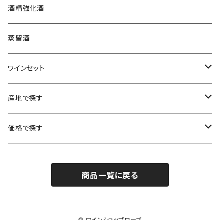
プロヴァンス
シュッド・ウエスト
クロード・カザル
ニュージーランド
オーストラリア
フランス
酒精強化酒
ボルドー
ブルゴーニュ
ソーテルヌ
ジェローム・ルフェーヴル
南アフリカ
ニュージーランド
蒸留酒
ラングドック・ルーション
ボルドー
シャルトーニュ・タイエ
チリ
南アフリカ
ワインセット
ローヌ
ラングドック・ルーション
シャルル・エドシック
スロヴァキア
チリ
福袋
産地で探す
ロワール
ローヌ
ジャン・ラルマン
オーストリア
アメリカ
シャンパーニュセット
アメリカ
価格で探す
コトーシャンプノワ
ロワール
オレゴン州
オレゴン州
ジャン・ルイ・ヴェルニョン
スペイン
ワインセット
オーストラリア
3,000円未満
ジュラ・サヴォワ
ジュラ・サヴォワ
商品一覧に戻る
ワシントン州
ワシントン州
デュラロ
アメリカ
スペイン
3,000円～4,999円
シャンパーニュ
カリフォルニア州
カリフォルニア州
オレゴン州
ドゥラモット
スロヴァキア
5,000円～6,999円
© ワインショップローブ