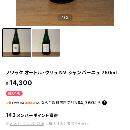
1
/2
ノワック オートル・クリュ NV シャンパーニュ 750ml
14,300
¥
残り1点
¥4,760
なら
手数料無料で
月々
から
143
メンバーポイント獲得
※
メンバーシップに登録
し、購入すると獲得できます。