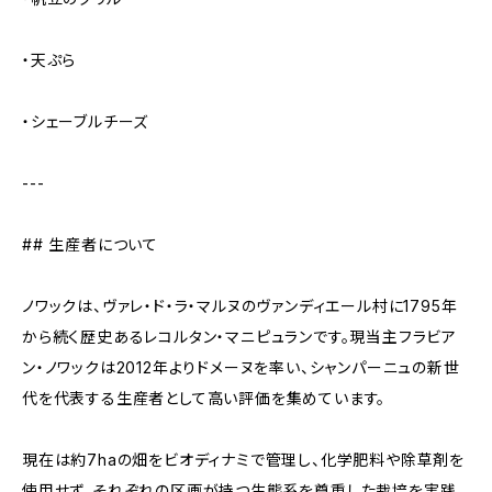
・天ぷら
・シェーブルチーズ
---
## 生産者について
ノワックは、ヴァレ・ド・ラ・マルヌのヴァンディエール村に1795年
から続く歴史あるレコルタン・マニピュランです。現当主フラビア
ン・ノワックは2012年よりドメーヌを率い、シャンパーニュの新世
代を代表する生産者として高い評価を集めています。
現在は約7haの畑をビオディナミで管理し、化学肥料や除草剤を
使用せず、それぞれの区画が持つ生態系を尊重した栽培を実践。