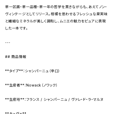
単一区画・単一品種・単一年の哲学を貫きながらも、あえてノン・
ヴィンテージとしてリリース。柑橘を思わせるフレッシュな果実味
と繊細なミネラルが美しく調和し、ムニエの魅力をピュアに表現
した一本です。
---
## 商品情報
**タイプ**：シャンパーニュ（辛口）
**生産者**：Nowack（ノワック）
**生産地**：フランス / シャンパーニュ / ヴァレ・ド・ラ・マルヌ
**キュヴェ**