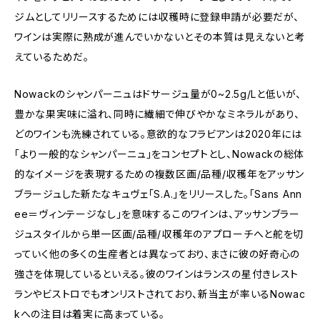
ジムとしてリリースするためには収穫時に登録申請が必要だが、
ワインは実際に熟成が進んでいかないとその本質は見えないと考
えているためだ。
Nowackのシャンパーニュはドサージュ量が0~2.5g/Lと低いが、
豊かな果実味に溢れ、同時に繊細で伸びやかなミネラルがあり、
どのワインも洗練されている。意欲的なフラビアンは2020年には
「より一般的なシャンパーニュ」をコンセプトとし、Nowackの総体
的なイメージを表現するための複数区画/品種/収穫年をアッサン
ブラージュした新たなキュヴェ「S.A.」をリリースした。「Sans Ann
ee＝ヴィンテージなし」を意味するこのワインは、アッサンブラー
ジュスタイルから単一区画/品種/収穫年のアプローチへと舵を切
っていく他の多くの生産者とは異なっており、まさに彼の好奇心の
強さを体現しているといえる。彼のワインはランスの星付きレスト
ランやビストロでもオンリストされており、新当主が率いるNowac
kへの注目は着実に高まっている。