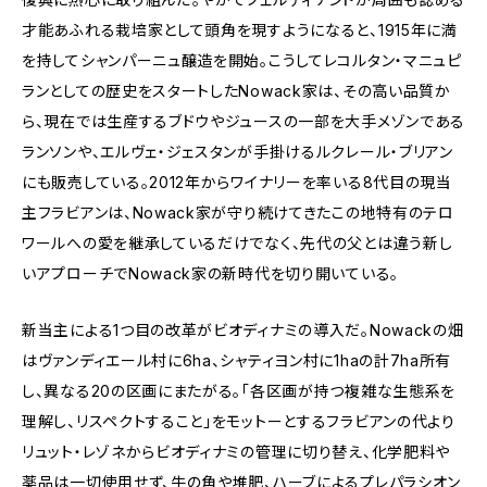
才能あふれる栽培家として頭角を現すようになると、1915年に満
を持してシャンパーニュ醸造を開始。こうしてレコルタン・マニュピ
ランとしての歴史をスタートしたNowack家は、その高い品質か
ら、現在では生産するブドウやジュースの一部を大手メゾンである
ランソンや、エルヴェ・ジェスタンが手掛けるルクレール・ブリアン
にも販売している。2012年からワイナリーを率いる8代目の現当
主フラビアンは、Nowack家が守り続けてきたこの地特有のテロ
ワールへの愛を継承しているだけでなく、先代の父とは違う新し
いアプローチでNowack家の新時代を切り開いている。
新当主による1つ目の改革がビオディナミの導入だ。Nowackの畑
はヴァンディエール村に6ha、シャティヨン村に1haの計7ha所有
し、異なる20の区画にまたがる。「各区画が持つ複雑な生態系を
理解し、リスペクトすること」をモットーとするフラビアンの代より
リュット・レゾネからビオディナミの管理に切り替え、化学肥料や
薬品は一切使用せず、牛の角や堆肥、ハーブによるプレパラシオン