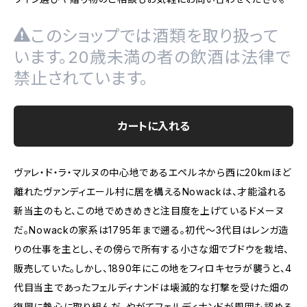
このショップでは酒類を取り扱って
います。20歳未満の者の飲酒は法律で
禁止されています。
カートに入れる
ヴァレ・ド・ラ・マルヌの中心地であるエペルネから西に20kmほど
離れたヴァンディエール村に居を構えるNowackは、才能溢れる
新当主のもと、この地でめきめきと注目度を上げているドメーヌ
だ。Nowackの家系は1795年まで遡る。初代～3代目はレンガ造
りの仕事を主とし、その傍らで所有する小さな畑でブドウを栽培、
販売していた。しかし、1890年にこの地をフィロキセラが襲うと、4
代目当主であったフェルディナンドは壊滅的な打撃を受けた畑の
復興に熱心に取り組んだ。やがてフェルディナンドが周囲も認める