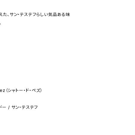
えた、サン・テステフらしい気品ある味
。
 Pez（シャトー・ド・ペズ）
ドー / サン・テステフ