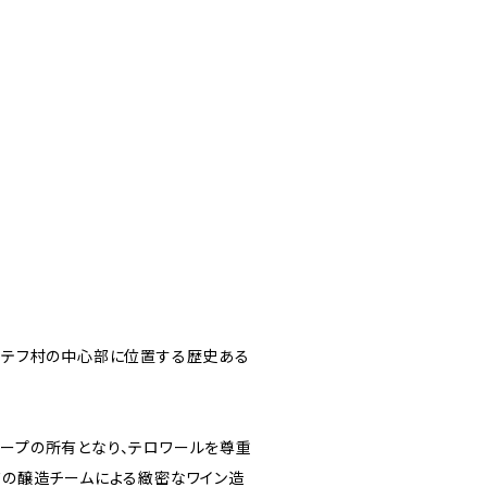
テステフ村の中心部に位置する歴史ある
ループの所有となり、テロワールを尊重
ンドの醸造チームによる緻密なワイン造