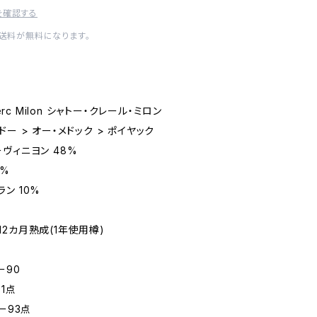
を確認する
内送料が無料になります。
rc Milon シャトー・クレール・ミロン
 > オー・メドック > ポイヤック
ィニヨン 48%
%
10%
カ月熟成(1年使用樽)
ー90
1点
ー93点