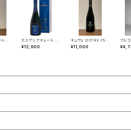
 トラ
エスプリ ナチュール G
キュヴェ ロゼ NV 750
ブルゴ
 750m
NV 750ml アンリ ジロ
ml オーロール カサノヴ
レザン 
¥12,600
¥11,000
¥4,7
ン フ
ー シャンパーニュ フラ
ァ ロゼ シャンパーニュ
ml 
ンス 正規品
フランス
ュ 白
ルゴー