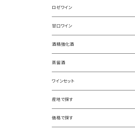
アルザス
エティエンヌ・ルフェーヴル
ドイツ
フランス
ロゼワイン
ブルゴーニュ
アルザス
クリスチャン・ゴセ
オーストラリア
スロヴァキア
甘口ワイン
プロヴァンス
シュッド・ウエスト
クロード・カザル
ニュージーランド
オーストラリア
フランス
酒精強化酒
ボルドー
ブルゴーニュ
ソーテルヌ
ジェローム・ルフェーヴル
南アフリカ
ニュージーランド
蒸留酒
ラングドック・ルーション
ボルドー
シャルトーニュ・タイエ
チリ
南アフリカ
ワインセット
ローヌ
ラングドック・ルーション
シャルル・エドシック
スロヴァキア
チリ
福袋
産地で探す
ロワール
ローヌ
ジャン・ラルマン
オーストリア
アメリカ
シャンパーニュセット
アメリカ
価格で探す
コトーシャンプノワ
ロワール
オレゴン州
オレゴン州