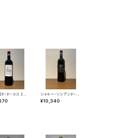
ド・ド・コス 202
シャトー・ソシアンド・マ
ml
レ 2018 750ml
670
¥10,340