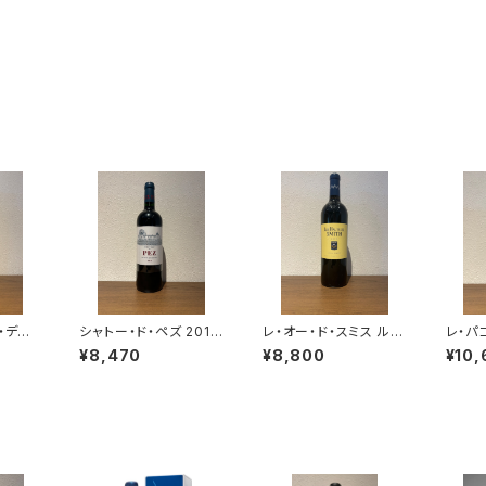
・ディッ
シャトー・ド・ペズ 2018
レ・オー・ド・スミス ルー
レ・パゴ
イン フ
サン・テステフ 赤ワイン
ジュ 2019 ペサック・レ
1 750
¥8,470
¥8,800
¥10,
50ml
750ml
オニャン 750ml