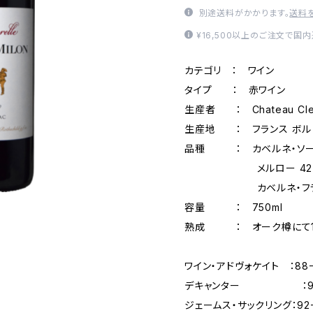
別途送料がかかります。
送料
¥16,500以上のご注文で国
カテゴリ ： ワイン
タイプ ： 赤ワイン
生産者 ： Chateau Cle
生産地 ： フランス ボルドー
品種 ： カベルネ・ソーヴ
メルロー 42
カベルネ・フラン 
容量 ： 750ml
熟成 ： オーク樽にて12
ワイン・アドヴォケイト ：88
デキャンター ：9
ジェームス・サックリング：92