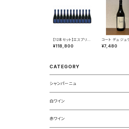
【12本セット】エスプリ
コート デュ ジュラ
ナチュール G NV 750
ディション 2022
¥118,800
¥7,480
ml アンリ ジロー シャ
l クールベ 白ワイ
ンパーニュ フランス 正
ランス ジュラ
規品 箱なし 送料無料
CATEGORY
シャンパーニュ
アンリ・ジロー
白ワイン
アンリ・ビリオ・フィス
フランス
赤ワイン