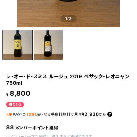
1
/2
レ・オー・ド・スミス ルージュ 2019 ペサック・レオニャン
750ml
8,800
¥
残り1点
¥2,930
なら
手数料無料で
月々
から
88
メンバーポイント獲得
※
メンバーシップに登録
し、購入すると獲得できます。