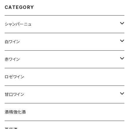
CATEGORY
シャンパーニュ
アンリ・ジロー
白ワイン
アンリ・ビリオ・フィス
フランス
赤ワイン
アルザス
エティエンヌ・ルフェーヴル
ドイツ
フランス
ロゼワイン
ブルゴーニュ
アルザス
クリスチャン・ゴセ
オーストラリア
スロヴァキア
甘口ワイン
プロヴァンス
シュッド・ウエスト
クロード・カザル
ニュージーランド
オーストラリア
フランス
酒精強化酒
ボルドー
ブルゴーニュ
ソーテルヌ