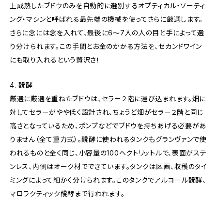
上成熟したブドウのみを自動的に選別するオプティカル・ソーティ
ング・マシンと呼ばれる最先端の機械を使ってさらに厳選します。
さらに念には念を入れて、最後に6～7人の人の目と手によって選
り分けられます。この手間とお金のかかる方法を、セカンドワイン
にも取り入れるという贅沢さ！
4. 醗酵
厳選に厳選を重ねたブドウは、セラー２階に運び込まれます。畑に
対してセラーがやや低く設計され、ちょうど畑がセラー２階と同じ
高さとなっているため、ポンプなどでブドウを持ちあげる必要があ
りません（全て重力式）。醗酵に使われるタンクもグランヴァンで使
われるものと全く同じ、小容量の100ヘクトリットルで、表面がステ
ンレス、内側はオーク材でできています。タンクは区画、収穫のタイ
ミングによって細かく分けられます。このタンクでアルコール醗酵、
マロラクティック醗酵まで行われます。