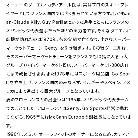
オーナーのダニエル・カティアール氏は、実はプロのスキー・プレ
イヤーとしてフランス国内では広く知られている方です。しかもJe
an-Claude Killy、Guy Perillatといった選手とともにフランスの
オリンピック代表選手だったほどの実力者です。そんなダニエルに
転機が訪れたのは1970年、彼の父親が亡くなり、小さなスーパー
マーケットチェーン「Genty」を引き継ぎます。その後ダニエルは、
そのスーパーマーケットチェーンをフランスでも10指に入る巨大
グループ（ハイパーマーケット15店、スーパーマーケット300店！）
にまで成長させます。また1978年にはスポーツ用品店「Go Spor
t」を立ち上げ、フランス国内のみならず、ベルギーやスペイン、アメ
リカにまで進出する巨大グループとなっています。
妻のフローレンスとの出会いは1965年、オリンピック代表チーム
でのことでした。フローレンスはGenty、Go Sportの経営に携わ
りながら、1985年にはMcCann Europeの副社長にもなっていま
す。
1990年、スミス・オー・ラフィットのオーナーになるため、カティア