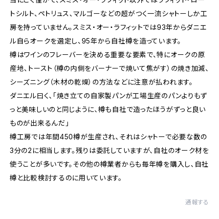
トシルト、ペトリュス、マルゴーなどの超がつく一流シャトーしか工
房を持っていません。スミス・オー・ラフィットでは93年からダニエ
ル自らオークを選定し、95年から自社樽を造っています。
樽はワインのフレーバーを決める重要な要素で、特にオークの原
産地、トースト（樽の内側をバーナーで焼いて焦がす）の焼き加減、
シーズニング（木材の乾燥）の方法などに注意が払われます。
ダニエル曰く、「焼き立ての自家製パンが工場生産のパンよりもず
っと美味しいのと同じように、樽も自社で造ったほうがずっと良い
ものが出来るんだ」
樽工房では年間450樽が生産され、それはシャトーで必要な数の
3分の2に相当します。残りは委託していますが、自社のオーク材を
使うことが多いです。その他の樽業者からも毎年樽を購入し、自社
樽と比較検討するのに用いています。
通報する