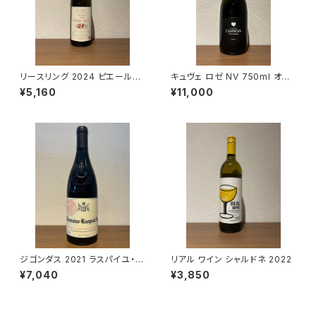
リースリング 2024 ピエール・フ
キュヴェ ロゼ NV 750ml オー
リック 白ワイン 750ml
ロール カサノヴァ ロゼ シャンパ
¥5,160
¥11,000
ーニュ フランス
ジゴンダス 2021 ラスパイユ・ア
リアル ワイン シャルドネ 2022
イ
¥7,040
¥3,850