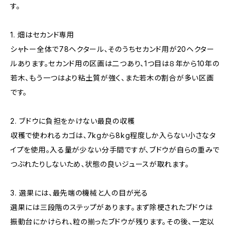
す。
1. 畑はセカンド専用
シャトー全体で78ヘクタール、そのうちセカンド用が20ヘクター
ルあります。セカンド用の区画は二つあり、1つ目は８年から10年の
若木、もう一つはより粘土質が強く、また若木の割合が多い区画
です。
2. ブドウに負担をかけない最良の収穫
収穫で使われるカゴは、7kgから8kg程度しか入らない小さなタ
イプを使用。入る量が少ない分手間ですが、ブドウが自らの重みで
つぶれたりしないため、状態の良いジュースが取れます。
3. 選果には、最先端の機械と人の目が光る
選果には三段階のステップがあります。まず除梗されたブドウは
振動台にかけられ、粒の揃ったブドウが残ります。その後、一定以