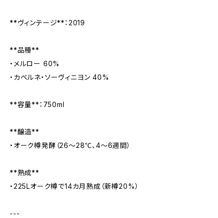
**ヴィンテージ**：2019
**品種**
・メルロー 60%
・カベルネ・ソーヴィニヨン 40%
**容量**：750ml
**醸造**
・オーク樽発酵（26〜28℃、4〜6週間）
**熟成**
・225Lオーク樽で14カ月熟成（新樽20%）
---