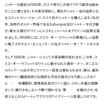
シャトーの歴史は1365年、ボスク家がこの地でブドウ栽培を始め
たことに遡ります。その後18世紀に、現在のシャトー名の由来とな
るスコットマン・ジョージ・スミス氏がシャトーを購入します。1842
年、当時のボルドー市長であるDubergier氏がシャトーを引き継
ぎ、偉大な格付けワインにふさわしいレベルまでワインの品質を高
めました。1958年には、スミス・オー・ラフィットの素晴らしい品質
に魅了されたルイ・エシェノエール社がシャトーオーナーとなりま
す。
そして1990年、シャトーにとっての革命期が訪れます。この年、ス
ミス・オー・ラフィットのワインに魅せられた現オーナー、ダニエル・
カティアール氏の手にワイナリー経営は委ねられます。彼は、最先
端のワイン醸造技術と伝統的な手法を融合させた新しいスタイ
ル ― 有機肥料、環境保全型のワイン造り、小さい木製の発酵
タンク、澱引きをしないで樽で寝かせる、等 ― を確立させ、名
実ともにボルドートップクラスのワイナリーへと昇格したのです。