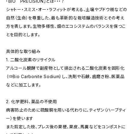
「BIO PRECISION」とは・・・？
シャトー・スミス・オー・ラフィットが考える、土壌やブドウ樹などの
自然（生命）を尊重した、最も革新的な栽培醸造技術とその考え
方を表します。生物多様性、畑のエコシステムのバランスを保つこ
とを目的とします。
具体的な取り組み
1. 二酸化炭素のリサイクル
アルコール醗酵で副産物として排出される二酸化炭素を固形化
（⇒Bio Carbonite Sodium）し、洗剤や石鹸、歯磨き粉、医薬品
などに加工します。
2. 化学肥料、薬品の不使用
病害防止のために硫酸銅を用いる代わりに、ティザン（ハーブティ
ー）を使います
また剪定した枝、プレス後の果梗、果皮、馬糞などをコンポストに