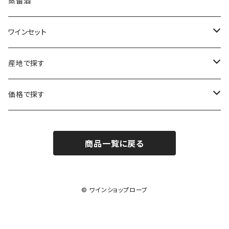
ジェローム・ルフェーヴル
南アフリカ
ニュージーランド
蒸留酒
ラングドック・ルーション
ボルドー
シャルトーニュ・タイエ
チリ
南アフリカ
ワインセット
ローヌ
ラングドック・ルーション
シャルル・エドシック
スロヴァキア
チリ
福袋
産地で探す
ロワール
ローヌ
ジャン・ラルマン
オーストリア
アメリカ
シャンパーニュセット
アメリカ
価格で探す
コトーシャンプノワ
ロワール
オレゴン州
オレゴン州
ジャン・ルイ・ヴェルニョン
スペイン
ワインセット
オーストラリア
3,000円未満
ジュラ・サヴォワ
ジュラ・サヴォワ
商品一覧に戻る
ワシントン州
ワシントン州
デュラロ
アメリカ
スペイン
3,000円～4,999円
シャンパーニュ
カリフォルニア州
カリフォルニア州
オレゴン州
ドゥラモット
スロヴァキア
5,000円～6,999円
© ワインショップローブ
プロヴァンス
ワシントン州
ドワイヤール
チリ
7,000円～9,999円