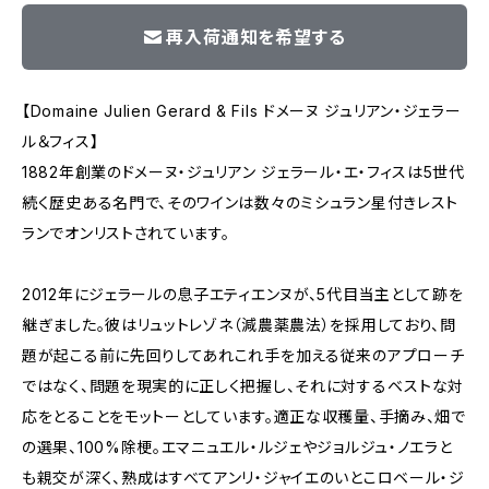
再入荷通知を希望する
【Domaine Julien Gerard & Fils ドメーヌ ジュリアン・ジェラー
ル＆フィス】
1882年創業のドメーヌ・ジュリアン ジェラール・エ・フィスは5世代
続く歴史ある名門で、そのワインは数々のミシュラン星付きレスト
ランでオンリストされています。
2012年にジェラールの息子エティエンヌが、5代目当主として跡を
継ぎました。彼はリュットレゾネ（減農薬農法）を採用しており、問
題が起こる前に先回りしてあれこれ手を加える従来のアプローチ
ではなく、問題を現実的に正しく把握し、それに対するベストな対
応をとることをモットーとしています。適正な収穫量、手摘み、畑で
の選果、100%除梗。エマニュエル・ルジェやジョルジュ・ノエラと
も親交が深く、熟成はすべてアンリ・ジャイエのいとこロベール・ジ