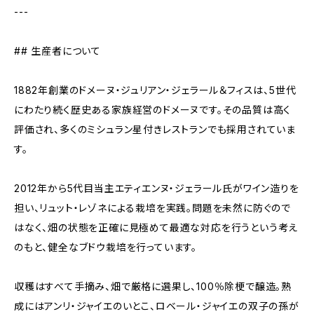
---
## 生産者について
1882年創業のドメーヌ・ジュリアン・ジェラール＆フィスは、5世代
にわたり続く歴史ある家族経営のドメーヌです。その品質は高く
評価され、多くのミシュラン星付きレストランでも採用されていま
す。
2012年から5代目当主エティエンヌ・ジェラール氏がワイン造りを
担い、リュット・レゾネによる栽培を実践。問題を未然に防ぐので
はなく、畑の状態を正確に見極めて最適な対応を行うという考え
のもと、健全なブドウ栽培を行っています。
収穫はすべて手摘み、畑で厳格に選果し、100％除梗で醸造。熟
成にはアンリ・ジャイエのいとこ、ロベール・ジャイエの双子の孫が