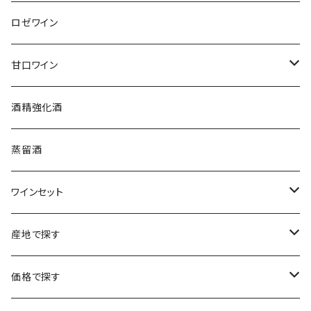
アルザス
エティエンヌ・ルフェーヴル
ドイツ
フランス
ロゼワイン
ブルゴーニュ
アルザス
クリスチャン・ゴセ
オーストラリア
スロヴァキア
甘口ワイン
プロヴァンス
シュッド・ウエスト
クロード・カザル
ニュージーランド
オーストラリア
フランス
酒精強化酒
ボルドー
ブルゴーニュ
ソーテルヌ
ジェローム・ルフェーヴル
南アフリカ
ニュージーランド
蒸留酒
ラングドック・ルーション
ボルドー
シャルトーニュ・タイエ
チリ
南アフリカ
ワインセット
ローヌ
ラングドック・ルーション
シャルル・エドシック
スロヴァキア
チリ
福袋
産地で探す
ロワール
ローヌ
ジャン・ラルマン
オーストリア
アメリカ
シャンパーニュセット
アメリカ
価格で探す
コトーシャンプノワ
ロワール