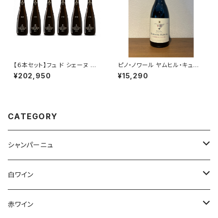
【６本セット】フュ ド シェーヌ マ
ピノ・ノワール ヤムヒル・キュヴェ
ルチヴィンテージ 箱なし 750m
2022 ドメーヌ・セリーヌ 赤ワイ
¥202,950
¥15,290
l アンリ ジロー シャンパーニュ
ン 750ml
フランス 正規品
CATEGORY
シャンパーニュ
アンリ・ジロー
白ワイン
アンリ・ビリオ・フィス
フランス
赤ワイン