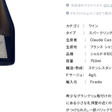
別途送料がかかります。
送料
¥16,500以上のご注文で国
カテゴリ ： ワイン
タイプ ： スパークリン
生産者 ： Claude Caz
生産地 ： フランス シャ
品種 ： シャルドネ10
容量 ： 750ml
醸造・熟成： ステンレスタン
ドサージュ： 4g/L
輸入元 ： Firadis
希少なグランクリュ格付けの
にある小さな礼拝堂の近くの
がつけられた。一部バリック