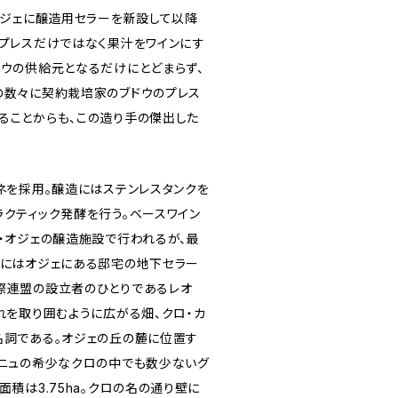
オジェに醸造用セラーを新設して以降
、プレスだけではなく果汁をワインにす
ドウの供給元となるだけにとどまらず、
の数々に契約栽培家のブドウのプレス
ることからも、この造り手の傑出した
ネを採用。醸造にはステンレスタンクを
ラクティック発酵を行う。ベースワイン
ル・オジェの醸造施設で行われるが、最
成にはオジェにある邸宅の地下セラー
際連盟の設立者のひとりであるレオ
れを取り囲むように広がる畑、クロ・カ
名詞である。オジェの丘の麓に位置す
ーニュの希少なクロの中でも数少ないグ
面積は3.75ha。クロの名の通り壁に