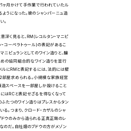
で1ヶ月かけて手作業で行われていたル
るようになった。彼のシャンパーニュ造
い。
意深く見ると、RM(レコルタン・マニピ
タン・コーペラトゥール)の表記があるこ
・マニピュランとしてのワイン造りと、醸
ための協同組合的なワイン造りを並行
ベルにRMと表記するには、法的には壁
2部屋求められる。小規模な家族経営
醸造スペースを一部屋しか設けること
ルにはRCと表記せざるを得なくなって
のふたつのワイン造りはプレスからタン
いる。つまり、クロード・カザルのシャ
ブドウのみから造られる正真正銘のレ
品なのだ。自社畑のブドウの方がメゾン