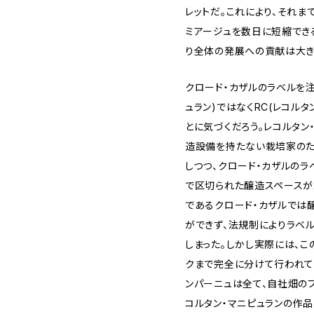
レットだ。これにより、それま
ミアージュを数日に短縮でき
り全体の発展への貢献は大き
クロード・カザルのラベルを注
ュラン)ではなくRC(レコル
とに気づくだろう。レコルタン
造設備を持たない栽培家の
しつつ、クロード・カザルのラ
で区切られた醸造スペースが
であるクロード・カザルでは
ができず、法規制によりラベ
しまった。しかし実際には、こ
クまで完全に分けて行われて
ンパーニュは全て、自社畑の
コルタン・マニピュランの作