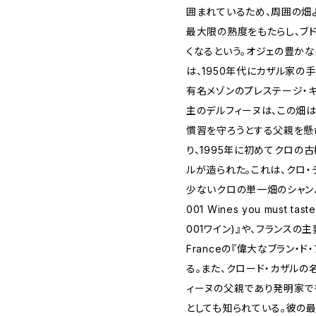
囲まれているため、周囲の畑
最大限の熟度をもたらし、ブ
くなるという。オジェの豊か
は、1950年代にカザル家の
有名メゾンのプレステージ・
主のデルフィーヌは、この畑
慣習を守ろうとする父親を懸
り、1995年に初めてクロの
ルが造られた。これは、クロ・
少ないクロの単一畑のシャンパ
001 Wines you must ta
001ワイン)』や、フランスの主要ワ
Franceの『偉大なブラン・
る。また、クロード・カザルの
ィーヌの父親であり発明家で
としても知られている。彼の