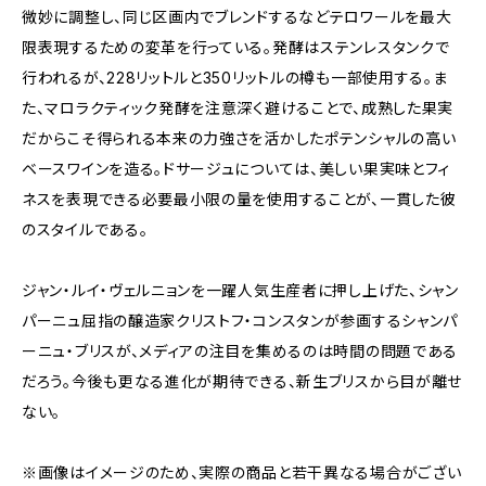
微妙に調整し、同じ区画内でブレンドするなどテロワールを最大
限表現するための変革を行っている。発酵はステンレスタンクで
行われるが、228リットルと350リットルの樽も一部使用する。ま
た、マロラクティック発酵を注意深く避けることで、成熟した果実
だからこそ得られる本来の力強さを活かしたポテンシャルの高い
ベースワインを造る。ドサージュについては、美しい果実味とフィ
ネスを表現できる必要最小限の量を使用することが、一貫した彼
のスタイルである。
ジャン・ルイ・ヴェルニョンを一躍人気生産者に押し上げた、シャン
パーニュ屈指の醸造家クリストフ・コンスタンが参画するシャンパ
ーニュ・ブリスが、メディアの注目を集めるのは時間の問題である
だろう。今後も更なる進化が期待できる、新生ブリスから目が離せ
ない。
※画像はイメージのため、実際の商品と若干異なる場合がござい