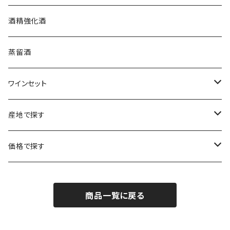
プロヴァンス
シュッド・ウエスト
クロード・カザル
ニュージーランド
オーストラリア
フランス
酒精強化酒
ボルドー
ブルゴーニュ
ソーテルヌ
ジェローム・ルフェーヴル
南アフリカ
ニュージーランド
蒸留酒
ラングドック・ルーション
ボルドー
シャルトーニュ・タイエ
チリ
南アフリカ
ワインセット
ローヌ
ラングドック・ルーション
シャルル・エドシック
スロヴァキア
チリ
福袋
産地で探す
ロワール
ローヌ
ジャン・ラルマン
オーストリア
アメリカ
シャンパーニュセット
アメリカ
価格で探す
コトーシャンプノワ
ロワール
オレゴン州
オレゴン州
ジャン・ルイ・ヴェルニョン
スペイン
ワインセット
オーストラリア
3,000円未満
ジュラ・サヴォワ
ジュラ・サヴォワ
商品一覧に戻る
ワシントン州
ワシントン州
デュラロ
アメリカ
スペイン
3,000円～4,999円
シャンパーニュ