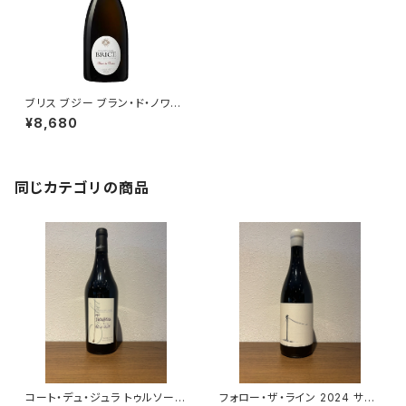
ブリス ブジー ブラン・ド・ノワー
ル 750ml
¥8,680
同じカテゴリの商品
コート・デュ・ジュラ トゥルソー
フォロー・ザ・ライン 2024 サヴ