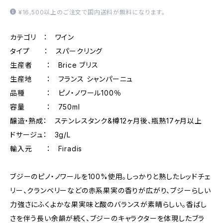
¥16,500以上のご注文で国内送料が無料になります。
カテゴリ ： ワイン
タイプ ： スパークリング
生産者 ： Brice ブリス
生産地 ： フランス シャンパーニュ
品種 ： ピノ・ノワール100％
容量 ： 750ml
醸造・熟成： ステンレスタンク&樽12ヶ月後、瓶熟17ヶ月以上
ドサージュ： 3g/L
輸入元 ： Firadis
ブジーのピノ・ノワールを100%使用。しっかりと熟したレッドチェ
リー、クランベリーなどの赤系果実の香りが広がり、ブジーらしい
力強さにふくよかな果実味と酸のバランスが素晴らしい。香ばし
さを伴う長い余韻が続く、ブジーのキャラクターを体現したブラ