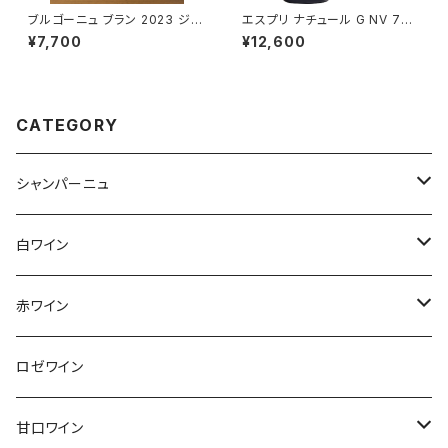
ブルゴーニュ ブラン 2023 ジャ
エスプリ ナチュール G NV 750
ン・マルク・ボワイヨ 白ワイン 7
ml アンリ ジロー シャンパーニ
¥7,700
¥12,600
50ml
ュ フランス 正規品
CATEGORY
シャンパーニュ
アンリ・ジロー
白ワイン
アンリ・ビリオ・フィス
フランス
赤ワイン
アルザス
エティエンヌ・ルフェーヴル
ドイツ
フランス
ロゼワイン
ブルゴーニュ
アルザス
クリスチャン・ゴセ
オーストラリア
スロヴァキア
甘口ワイン