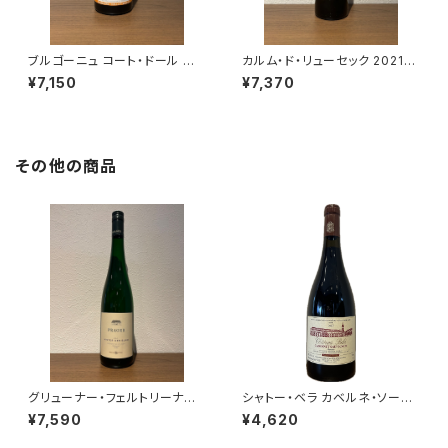
ブルゴーニュ コート・ドール ル
カルム・ド・リューセック 2021
ージュ 2022 トロ・ボー 赤ワイ
極甘口 貴腐ワイン ソーテルヌ 7
¥7,150
¥7,370
ン ブルゴーニュ 750ml
50ml
その他の商品
グリューナー・フェルトリーナー
シャトー・ベラ カベルネ・ソーヴ
ヒンター・デル・ブルグ フェーダ
ィニヨン 2019 エゴン・ミュラー
¥7,590
¥4,620
ーシュピール 2024 プラーガー
赤ワイン スロヴァキア 750ml
白ワイン 750ml