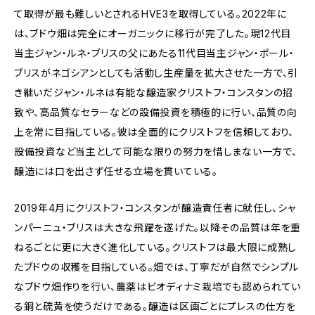
て取得が最も難しいとされるHVE3を取得している。2022年に
は、ブドウ畑は完全にオーガニックに移行が完了した。現12代目
当主ジャン・ルネ・ブリスの父にあたる11代目当主ジャン・ポール・
ブリスがネゴシアンとしても活動し生産量を拡大させた一方で、引
き継いだジャン・ルネは有能な醸造家クリストフ・コンスタンの招
致や、高品質なセラーなどの設備投資を積極的に行い、品質の向
上を常に目指している。彼は全面的にクリストフを信頼しており、
設備投資など当主として可能な限りの努力を惜しまない一方で、
醸造には口を出さず任せる立場を貫いている。
2019年4月にクリストフ・コンスタンが醸造責任者に就任し、シャ
ンパーニュ・ブリスは大きな飛躍を遂げた。以降その品質は年を重
ねるごとに更に大きく進化している。クリストフは最大限に成熟し
たブドウの収穫を目指している。畑では、丁寧だが自然でシンプル
なブドウ畑作りを行い、農薬はビオディナミ栽培でも認められてい
る銅と硫黄を使うだけである。醸造は区画ごとにプレスの仕方を