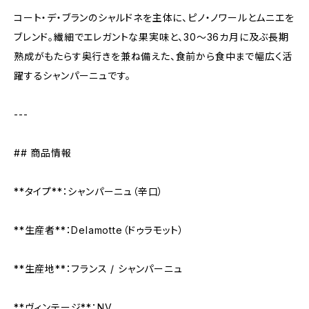
コート・デ・ブランのシャルドネを主体に、ピノ・ノワールとムニエを
ブレンド。繊細でエレガントな果実味と、30〜36カ月に及ぶ長期
熟成がもたらす奥行きを兼ね備えた、食前から食中まで幅広く活
躍するシャンパーニュです。
---
## 商品情報
**タイプ**：シャンパーニュ（辛口）
**生産者**：Delamotte（ドゥラモット）
**生産地**：フランス / シャンパーニュ
**ヴィンテージ**：NV