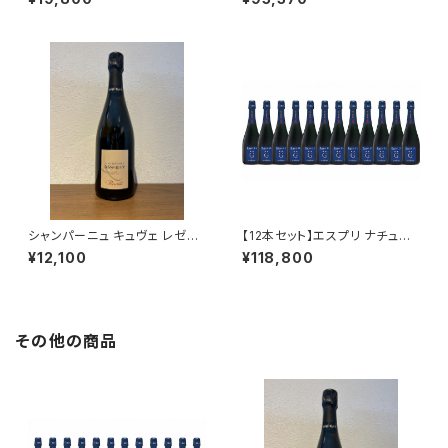
ml
シャンパーニュ キュヴェ レゼル
【12本セット】エスプリ ナチュー
ヴェ ブリュット ブラン ド ブラン
ル G NV 750ml アンリ ジロー
¥12,100
¥118,800
NV 750ml アサイー ルクレー
シャンパーニュ フランス 正規品
ル エ フィス フランス
箱なし 送料無料
その他の商品