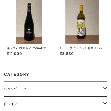
キュヴェ ロゼ NV 750ml オー
リアル ワイン シャルドネ 2022
ロール カサノヴァ ロゼ シャンパ
¥11,000
¥3,850
ーニュ フランス
CATEGORY
シャンパーニュ
アンリ・ジロー
白ワイン