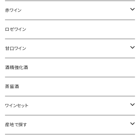
アンリ・ビリオ・フィス
フランス
赤ワイン
アルザス
エティエンヌ・ルフェーヴル
ドイツ
フランス
ロゼワイン
ブルゴーニュ
アルザス
クリスチャン・ゴセ
オーストラリア
スロヴァキア
甘口ワイン
プロヴァンス
シュッド・ウエスト
クロード・カザル
ニュージーランド
オーストラリア
フランス
酒精強化酒
ボルドー
ブルゴーニュ
ソーテルヌ
ジェローム・ルフェーヴル
南アフリカ
ニュージーランド
蒸留酒
ラングドック・ルーション
ボルドー
シャルトーニュ・タイエ
チリ
南アフリカ
ワインセット
ローヌ
ラングドック・ルーション
シャルル・エドシック
スロヴァキア
チリ
福袋
産地で探す
ロワール
ローヌ