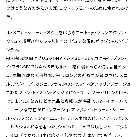
ウはどうなるのかといえば、このドゥラモットのために使われるの
だ。
ル・メニル・シュール・オジェをはじめコート・デ・ブランのグラン・
クリュで収穫されたシャルドネの、ピュアな風味がメゾンのアイデ
ンティ。
瓶内熟成期間はブリュットNVでさえ30〜36ヶ月と長く、ブラン・
ド・ブランNVでは４〜５年も澱と一緒に寝かせられる。品種やクリ
ュ、長期熟成など当然ながらサロンとの近似性が散見され、メニ
ル、アヴィーズ、オジェ、クラマンのシャルドネがアッサンブラージュ
されたブラン・ド・ブラン・ミレジメに至っては、プチ・サロンと呼ん
でしまいたくなるほどの気品と複雑味が堪能できる。その一方で
ユニークな存在がロゼ。ブージィ、アンボネイ、トゥール・シュー
ル・マルヌなどモンターニュ・ド・ランス南部のピノ・ノワールと、メ
ニルのシャルドネを用いた、シャンパーニュでは珍しいセニエ法に
よるロゼであり、口中に広がる芳醇な果実味がとても芳しい。