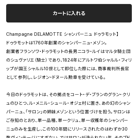
カートに入れる
Champagne DELAMOTTE シャンパーニュ ドゥラモット】
ドゥラモットは1760年創業のシャンパーニュ・メゾン。
創業者フランソワ・ドゥラモットの長男ニコラ・ルイはマルタ騎士団
のシュヴァリエ（騎士）であり、1824年にアルトワ伯シャルル・フィリ
ップが国王シャルル10世として即位した際には、商事裁判所長官
として参列し、レジオン・ドヌール勲章を受けている。
今日のドゥラモットは、その拠点をコート・デ・ブランのグラン・クリ
ュのひとつ、ル・メニル・シュール・オジェ村に置き、あの幻のシャン
パーニュ、「サロン」の姉妹メゾンという位置づけを担う。サロンは
ご存知のとおり、単一品種、単一クリュ、単一収穫年のシャンパー
ニュのみを生産し、この100年間にリリースされたのはわずか30
数ヴィンテージにすぎない。ではサロンが造られない年、そのブド