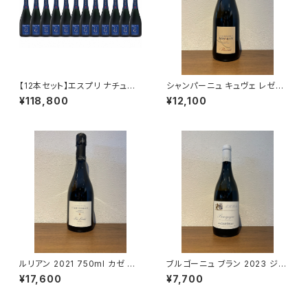
【12本セット】エスプリ ナチュー
シャンパーニュ キュヴェ レゼル
ル G NV 750ml アンリ ジロー
ヴェ ブリュット ブラン ド ブラン
¥118,800
¥12,100
シャンパーニュ フランス 正規品
NV 750ml アサイー ルクレー
箱なし 送料無料
ル エ フィス フランス
ルリアン 2021 750ml カゼ テ
ブルゴーニュ ブラン 2023 ジャ
ィボー シャンパーニュ フランス
ン・マルク・ボワイヨ 白ワイン 7
¥17,600
¥7,700
50ml