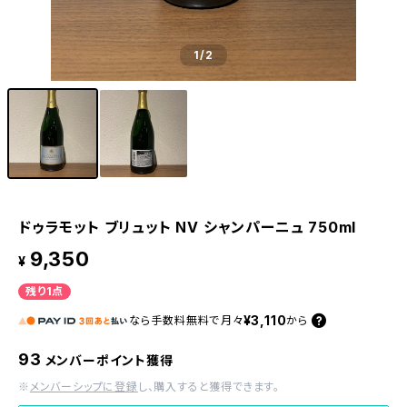
1
/2
ドゥラモット ブリュット NV シャンパーニュ 750ml
9,350
¥
残り1点
¥3,110
なら
手数料無料で
月々
から
93
メンバーポイント獲得
※
メンバーシップに登録
し、購入すると獲得できます。