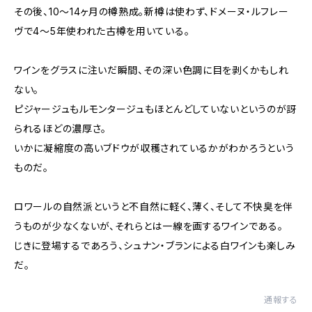
その後、10〜14ヶ月の樽熟成。新樽は使わず、ドメーヌ・ルフレー
ヴで4〜5年使われた古樽を用いている。
ワインをグラスに注いだ瞬間、その深い色調に目を剥くかもしれ
ない。
ピジャージュもルモンタージュもほとんどしていないというのが訝
られるほどの濃厚さ。
いかに凝縮度の高いブドウが収穫されているかがわかろうという
ものだ。
ロワールの自然派というと不自然に軽く、薄く、そして不快臭を伴
うものが少なくないが、それらとは一線を画するワインである。
じきに登場するであろう、シュナン・ブランによる白ワインも楽しみ
だ。
通報する