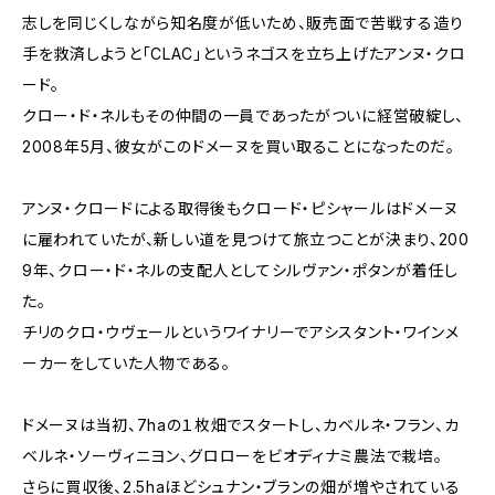
志しを同じくしながら知名度が低いため、販売面で苦戦する造り
手を救済しようと「CLAC」というネゴスを立ち上げたアンヌ・クロ
ード。
クロー・ド・ネルもその仲間の一員であったがついに経営破綻し、
2008年5月、彼女がこのドメーヌを買い取ることになったのだ。
アンヌ・クロードによる取得後もクロード・ピシャールはドメーヌ
に雇われていたが、新しい道を見つけて旅立つことが決まり、200
9年、クロー・ド・ネルの支配人としてシルヴァン・ポタンが着任し
た。
チリのクロ・ウヴェールというワイナリーでアシスタント・ワインメ
ーカーをしていた人物である。
ドメーヌは当初、7haの１枚畑でスタートし、カベルネ・フラン、カ
ベルネ・ソーヴィニヨン、グロローをビオディナミ農法で栽培。
さらに買収後、2.5haほどシュナン・ブランの畑が増やされている