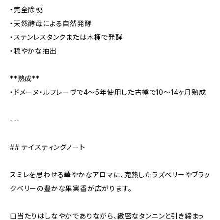
・完全除梗
・天然酵母による自然発酵
・ステンレスタンクまたは木桶で発酵
・穏やかな抽出
**熟成**
・ドメーヌ・ルフレーヴで4〜5年使用した古樽で10〜14ヶ月熟成
---
## テイスティングノート
スミレを思わせる華やかなアロマに、完熟したラズベリーやブラッ
クベリーの豊かな果実香が広がります。
口当たりはしなやかでありながら、緻密なタンニンと引き締まっ