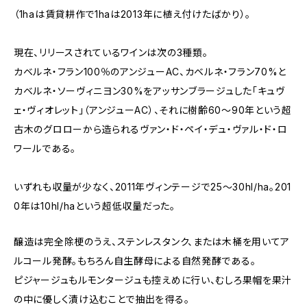
（1haは賃貸耕作で1haは2013年に植え付けたばかり）。
現在、リリースされているワインは次の3種類。
カベルネ・フラン100％のアンジューAC、カベルネ・フラン70%と
カベルネ・ソーヴィニヨン30%をアッサンブラージュした「キュヴ
ェ・ヴィオレット」（アンジューAC）、それに樹齢60〜90年という超
古木のグロローから造られるヴァン・ド・ペイ・デュ・ヴァル・ド・ロ
ワールである。
いずれも収量が少なく、2011年ヴィンテージで25〜30hl/ha。201
0年は10hl/haという超低収量だった。
醸造は完全除梗のうえ、ステンレスタンク、または木桶を用いてア
ルコール発酵。もちろん自生酵母による自然発酵である。
ピジャージュもルモンタージュも控えめに行い、むしろ果帽を果汁
の中に優しく漬け込むことで抽出を得る。