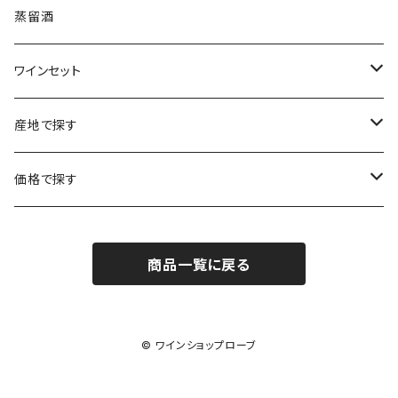
ボルドー
ブルゴーニュ
ソーテルヌ
ジェローム・ルフェーヴル
南アフリカ
ニュージーランド
蒸留酒
ラングドック・ルーション
ボルドー
シャルトーニュ・タイエ
チリ
南アフリカ
ワインセット
ローヌ
ラングドック・ルーション
シャルル・エドシック
スロヴァキア
チリ
福袋
産地で探す
ロワール
ローヌ
ジャン・ラルマン
オーストリア
アメリカ
シャンパーニュセット
アメリカ
価格で探す
コトーシャンプノワ
ロワール
オレゴン州
オレゴン州
ジャン・ルイ・ヴェルニョン
スペイン
ワインセット
オーストラリア
3,000円未満
ジュラ・サヴォワ
ジュラ・サヴォワ
商品一覧に戻る
ワシントン州
ワシントン州
デュラロ
アメリカ
スペイン
3,000円～4,999円
シャンパーニュ
カリフォルニア州
カリフォルニア州
オレゴン州
ドゥラモット
スロヴァキア
5,000円～6,999円
© ワインショップローブ
プロヴァンス
ワシントン州
ドワイヤール
チリ
7,000円～9,999円