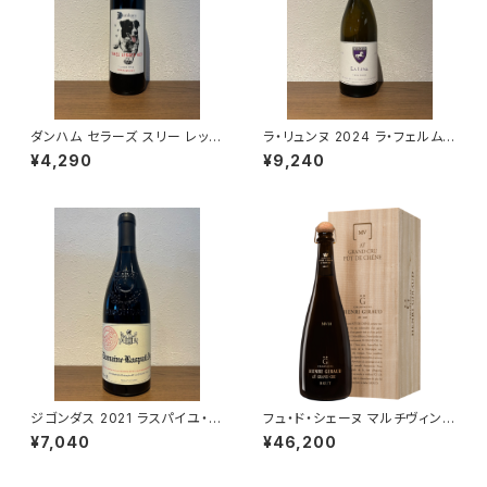
ダンハム セラーズ スリー レッグ
ラ・リュンヌ 2024 ラ・フェルム・
ド レッド 2023 赤ワイン 750m
ド・ラ・サンソニエール 白ワイン
¥4,290
¥9,240
l
750ml
ジゴンダス 2021 ラスパイユ・ア
フュ・ド・シェーヌ マルチヴィンテ
イ
ージ 木箱入 750ml アンリジロ
¥7,040
¥46,200
ー