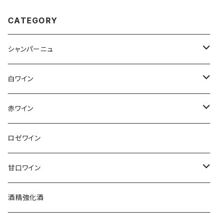
CATEGORY
シャンパーニュ
アンリ・ジロー
白ワイン
アンリ・ビリオ・フィス
フランス
赤ワイン
アルザス
エティエンヌ・ルフェーヴル
ドイツ
フランス
ロゼワイン
ブルゴーニュ
アルザス
クリスチャン・ゴセ
オーストラリア
スロヴァキア
甘口ワイン
プロヴァンス
シュッド・ウエスト
クロード・カザル
ニュージーランド
オーストラリア
フランス
酒精強化酒