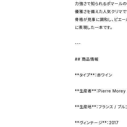
力強さで知られるポマールの
優雅さを備えた人気クリマです
骨格が見事に調和し、ピエー
に表現した一本です。
---
## 商品情報
**タイプ**：赤ワイン
**生産者**：Pierre Mor
**生産地**：フランス / ブ
**ヴィンテージ**：2017