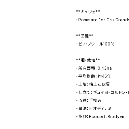
**キュヴェ**
・Pommard 1er Cru Grand
**品種**
・ピノ・ノワール100％
**畑・栽培**
・所有面積：0.43ha
・平均樹齢：約45年
・土壌：粘土石灰質
・仕立て：ギュイヨ・コルドン・
・収穫：手摘み
・農法：ビオディナミ
・認証：Ecocert、Biodyvin