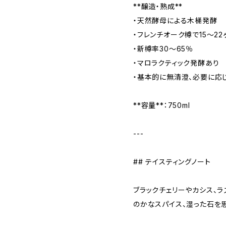
**醸造・熟成**
・天然酵母による木桶発酵
・フレンチオーク樽で15〜2
・新樽率30〜65％
・マロラクティック発酵あり
・基本的に無清澄、必要に応
**容量**：750ml
---
## テイスティングノート
ブラックチェリーやカシス、ラ
のかなスパイス、湿った石を