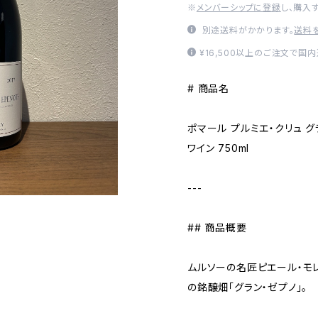
※
メンバーシップに登録
し、購入
別途送料がかかります。
送料
¥16,500以上のご注文で国
# 商品名
ポマール プルミエ・クリュ グラ
ワイン 750ml
---
## 商品概要
ムルソーの名匠ピエール・モ
の銘醸畑「グラン・ゼプノ」。