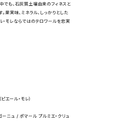
中でも、石灰質土壌由来のフィネスと
。果実味、ミネラル、しっかりとした
ル・モレならではのテロワールを忠実
ey（ピエール・モレ）
ルゴーニュ / ポマール プルミエ・クリュ