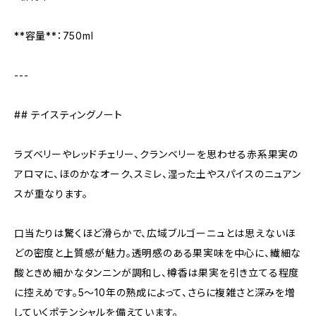
**容量**：750ml
---
## テイスティングノート
ラズベリーやレッドチェリー、クランベリーを思わせる赤系果実の
アロマに、ほのかなオーク、スミレ、湿った土やスパイスのニュアン
スが重なります。
口当たりは驚くほど滑らかで、広域ブルゴーニュとは思えないほ
どの密度と上質感が魅力。透明感のある果実味を中心に、繊細な
酸ときめ細かなタンニンが調和し、樽香は果実を引き立てる程度
に控えめです。5〜10年の熟成によって、さらに複雑さと深みを増
していくポテンシャルを備えています。