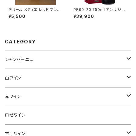
デリール メティエ レッド ブレン
PR90-20 750ml アンリ ジロ
ド 2022 デリール・セラーズ 赤
ー シャンパーニュ フランス 正規
¥5,500
¥39,900
ワイン 750ml
品
CATEGORY
シャンパーニュ
アンリ・ジロー
白ワイン
アンリ・ビリオ・フィス
フランス
赤ワイン
アルザス
エティエンヌ・ルフェーヴル
ドイツ
フランス
ロゼワイン
ブルゴーニュ
アルザス
クリスチャン・ゴセ
オーストラリア
スロヴァキア
甘口ワイン