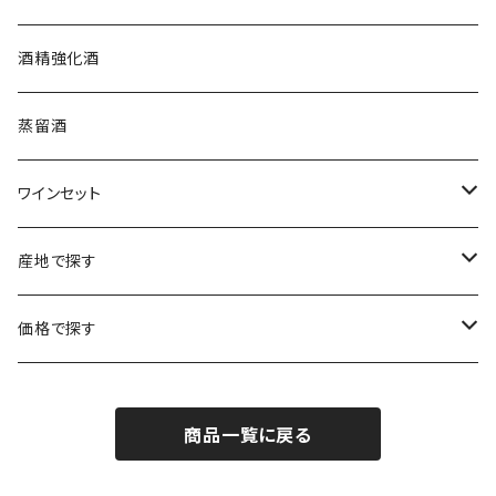
プロヴァンス
シュッド・ウエスト
クロード・カザル
ニュージーランド
オーストラリア
フランス
酒精強化酒
ボルドー
ブルゴーニュ
ソーテルヌ
ジェローム・ルフェーヴル
南アフリカ
ニュージーランド
蒸留酒
ラングドック・ルーション
ボルドー
シャルトーニュ・タイエ
チリ
南アフリカ
ワインセット
ローヌ
ラングドック・ルーション
シャルル・エドシック
スロヴァキア
チリ
福袋
産地で探す
ロワール
ローヌ
ジャン・ラルマン
オーストリア
アメリカ
シャンパーニュセット
アメリカ
価格で探す
コトーシャンプノワ
ロワール
オレゴン州
オレゴン州
ジャン・ルイ・ヴェルニョン
スペイン
ワインセット
オーストラリア
3,000円未満
ジュラ・サヴォワ
ジュラ・サヴォワ
商品一覧に戻る
ワシントン州
ワシントン州
デュラロ
アメリカ
スペイン
3,000円～4,999円
シャンパーニュ