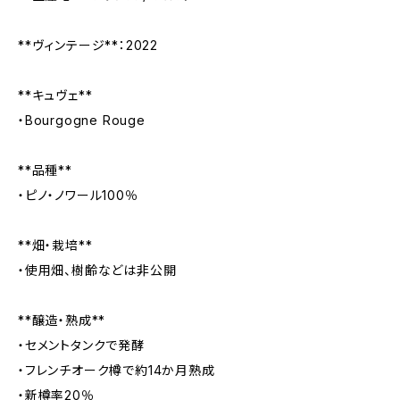
**ヴィンテージ**：2022
**キュヴェ**
・Bourgogne Rouge
**品種**
・ピノ・ノワール100％
**畑・栽培**
・使用畑、樹齢などは非公開
**醸造・熟成**
・セメントタンクで発酵
・フレンチオーク樽で約14か月熟成
・新樽率20％