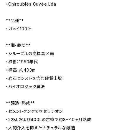
・Chiroubles Cuvée Léa
**品種**
・ガメイ100％
**畑・栽培**
・シルーブルの高標高区画
・植樹：1950年代
・標高：約400m
・岩石とシストを含む砂質土壌
・バイオロジック農法
**醸造・熟成**
・セメントタンクでマセラシオン
・228Lおよび400Lの古樽で約8〜10ヶ月熟成
・人的介入を抑えたナチュラルな醸造