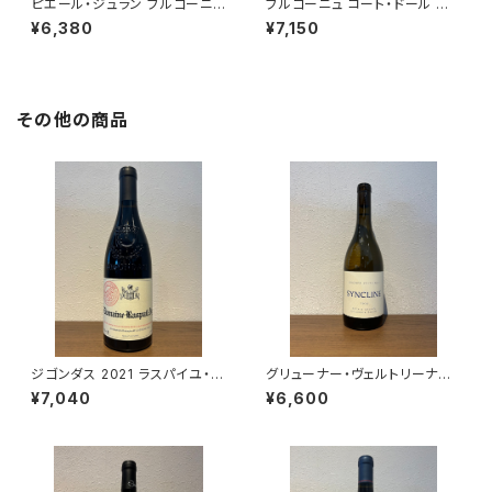
ピエール・ジュラン ブルゴーニュ
ブルゴーニュ コート・ドール ル
コート・ドール ピノ・ノワール 20
ージュ 2022 トロ・ボー 赤ワイ
¥6,380
¥7,150
22 750ml
ン ブルゴーニュ 750ml
その他の商品
ジゴンダス 2021 ラスパイユ・ア
グリューナー・ヴェルトリーナー
イ
2024 シンクライン・ワイナリー
¥7,040
¥6,600
白ワイン 750ml