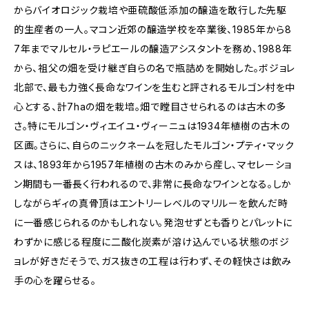
からバイオロジック栽培や亜硫酸低添加の醸造を敢行した先駆
的生産者の一人。マコン近郊の醸造学校を卒業後、1985年から8
7年までマルセル・ラピエールの醸造アシスタントを務め、1988年
から、祖父の畑を受け継ぎ自らの名で瓶詰めを開始した。ボジョレ
北部で、最も力強く長命なワインを生むと評されるモルゴン村を中
心とする、計7haの畑を栽培。畑で瞠目させられるのは古木の多
さ。特にモルゴン・ヴィエイユ・ヴィーニュは1934年植樹の古木の
区画。さらに、自らのニックネームを冠したモルゴン・プティ・マック
スは、1893年から1957年植樹の古木のみから産し、マセレーショ
ン期間も一番長く行われるので、非常に長命なワインとなる。しか
しながらギィの真骨頂はエントリーレベルのマリルーを飲んだ時
に一番感じられるのかもしれない。発泡せずとも香りとパレットに
わずかに感じる程度に二酸化炭素が溶け込んでいる状態のボジ
ョレが好きだそうで、ガス抜きの工程は行わず、その軽快さは飲み
手の心を躍らせる。