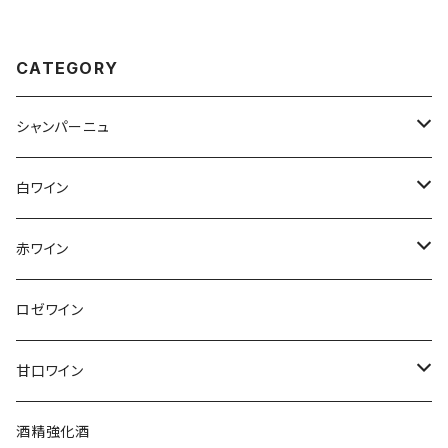
CATEGORY
シャンパーニュ
アンリ・ジロー
白ワイン
アンリ・ビリオ・フィス
フランス
赤ワイン
アルザス
エティエンヌ・ルフェーヴル
ドイツ
フランス
ロゼワイン
ブルゴーニュ
アルザス
クリスチャン・ゴセ
オーストラリア
スロヴァキア
甘口ワイン
プロヴァンス
シュッド・ウエスト
クロード・カザル
ニュージーランド
オーストラリア
フランス
酒精強化酒