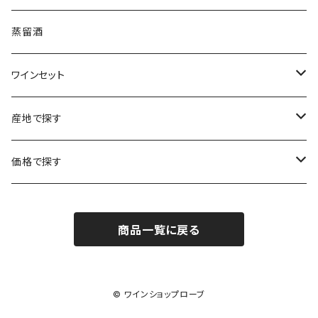
ボルドー
ブルゴーニュ
ソーテルヌ
ジェローム・ルフェーヴル
南アフリカ
ニュージーランド
蒸留酒
ラングドック・ルーション
ボルドー
シャルトーニュ・タイエ
チリ
南アフリカ
ワインセット
ローヌ
ラングドック・ルーション
シャルル・エドシック
スロヴァキア
チリ
福袋
産地で探す
ロワール
ローヌ
ジャン・ラルマン
オーストリア
アメリカ
シャンパーニュセット
アメリカ
価格で探す
コトーシャンプノワ
ロワール
オレゴン州
オレゴン州
ジャン・ルイ・ヴェルニョン
スペイン
ワインセット
オーストラリア
3,000円未満
ジュラ・サヴォワ
ジュラ・サヴォワ
商品一覧に戻る
ワシントン州
ワシントン州
デュラロ
アメリカ
スペイン
3,000円～4,999円
シャンパーニュ
カリフォルニア州
カリフォルニア州
オレゴン州
ドゥラモット
スロヴァキア
5,000円～6,999円
© ワインショップローブ
プロヴァンス